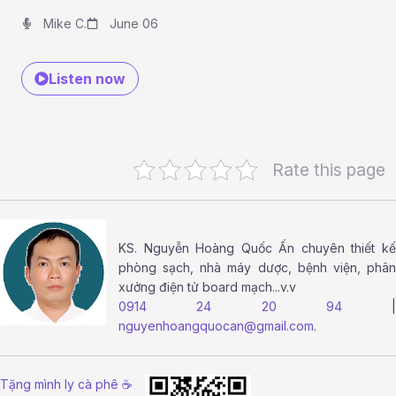
Mike C.
June 06
Listen now
Rate this page
KS.
Nguyễn Hoàng Quốc Ấn
chuyên thiết k
phòng sạch, nhà máy dược, bệnh viện, phân
xưởng điện tử board mạch...v.v
0914 24 20 94
|
nguyenhoangquocan@gmail.com
.
Tặng mình ly cà phê ☕