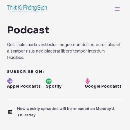
Skip
Main
to
Men
content
Podcast
Quis malesuada vestibulum augue non dui leo purus aliquet
a semper risus nec placerat libero tempor interdum
faucibus.
SUBSCRIBE ON:
Apple Podcasts
Spotify
Google Podcasts
New weekly episodes will be released on Monday &
Thursday.