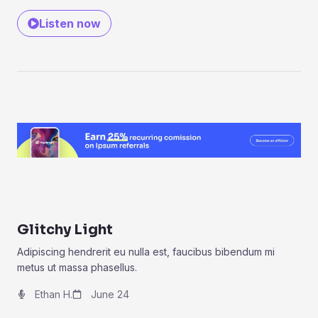
Listen now
Glitchy Light
Adipiscing hendrerit eu nulla est, faucibus bibendum mi
metus ut massa phasellus.
Ethan H.
June 24