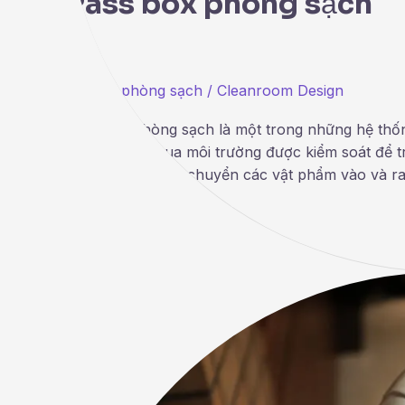
Pass box phòng sạch
Thiết bị phòng sạch
/
Cleanroom Design
Pass box phòng sạch là một trong những hệ thốn
sang bên kia qua môi trường được kiểm soát để t
hoàn hảo để vận chuyển các vật phẩm vào và ra
Read More »
Hiểu
về
Air
Shower
cho
phòng