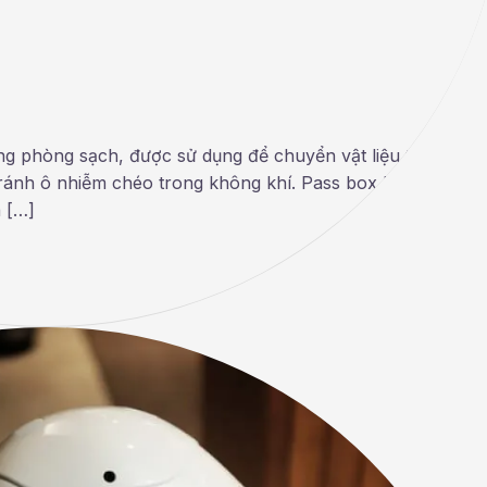
g phòng sạch, được sử dụng để chuyển vật liệu từ bên nà
ránh ô nhiễm chéo trong không khí. Pass box là công cụ
 […]