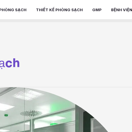
PHÒNG SẠCH
THIẾT KẾ PHÒNG SẠCH
GMP
BỆNH VIỆ
sạch