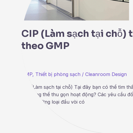
bị
sản
xuất
dược
CIP (Làm sạch tại chỗ) 
theo
GMP
theo GMP
GMP
,
Thiết bị phòng sạch
/
Cleanroom Design
CIP (Làm sạch tại chỗ) Tại đây bạn có thể tìm thấ
bị không thể thu gọn hoạt động? Các yêu cầu đ
là gì? Những loại đầu vòi có
Read More »