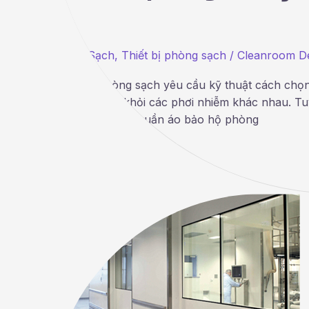
Phòng Sạch
,
Thiết bị phòng sạch
/
Cleanroom D
Quần áo phòng sạch yêu cầu kỹ thuật cách chọn.
vệ người mặc khỏi các phơi nhiễm khác nhau. T
thứ hai. Mặc dù quần áo bảo hộ phòng
Read More »
CIP
(Làm
sạch
tại
chỗ)
trong
thiết