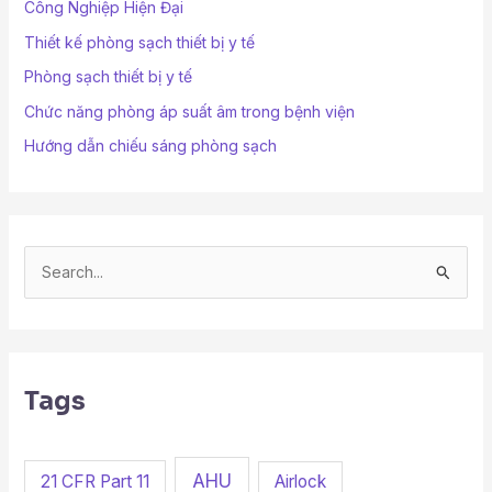
Công Nghiệp Hiện Đại
Thiết kế phòng sạch thiết bị y tế
Phòng sạch thiết bị y tế
Chức năng phòng áp suất âm trong bệnh viện
Hướng dẫn chiếu sáng phòng sạch
S
e
a
r
Tags
c
h
f
AHU
21 CFR Part 11
Airlock
o