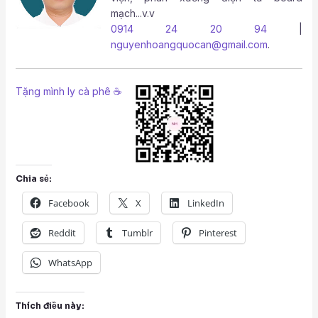
mạch...v.v
0914 24 20 94
|
nguyenhoangquocan@gmail.com
.
Tặng mình ly cà phê ☕
Chia sẻ:
Facebook
X
LinkedIn
Reddit
Tumblr
Pinterest
WhatsApp
Thích điều này: