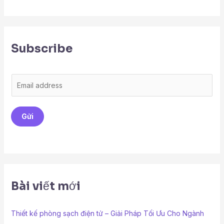
Subscribe
E
m
a
Gửi
i
l
*
Bài viết mới
Thiết kế phòng sạch điện tử – Giải Pháp Tối Ưu Cho Ngành