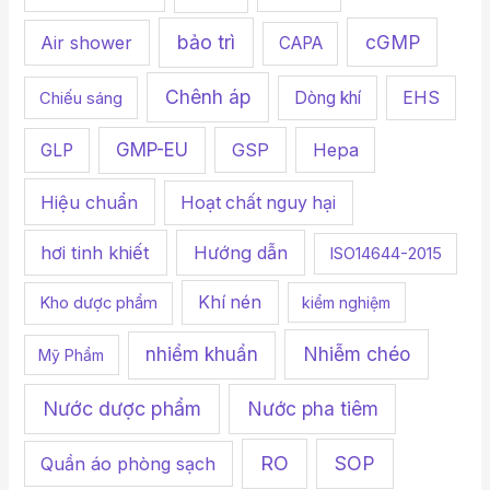
r
bảo trì
cGMP
Air shower
CAPA
:
Chênh áp
Dòng khí
EHS
Chiếu sáng
GMP-EU
GSP
Hepa
GLP
Hiệu chuẩn
Hoạt chất nguy hại
hơi tinh khiết
Hướng dẫn
ISO14644-2015
Khí nén
Kho dược phẩm
kiểm nghiệm
Nhiễm chéo
nhiểm khuẩn
Mỹ Phẩm
Nước dược phẩm
Nước pha tiêm
RO
SOP
Quần áo phòng sạch