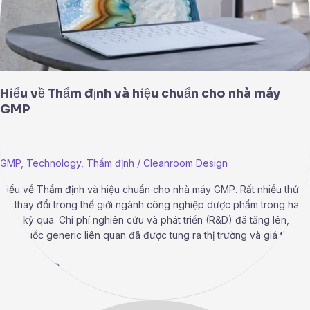
máy
GMP
Hiểu về Thẩm định và hiệu chuẩn cho nhà máy
GMP
GMP
,
Technology
,
Thẩm định
/
Cleanroom Design
Hiểu về Thẩm định và hiệu chuẩn cho nhà máy GMP. Rất nhiều thứ
đã thay đổi trong thế giới ngành công nghiệp dược phẩm trong hai
thập kỷ qua. Chi phí nghiên cứu và phát triển (R&D) đã tăng lên, các
loại thuốc generic liên quan đã được tung ra thị trường và giá thuốc
Read More »
Hệ