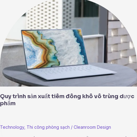
Quy
trình
sản
xuất
tiêm
đông
khô
vô
trùng
dược
phẩm
Quy trình sản xuất tiêm đông khô vô trùng dược
phẩm
Technology
,
Thi công phòng sạch
/
Cleanroom Design