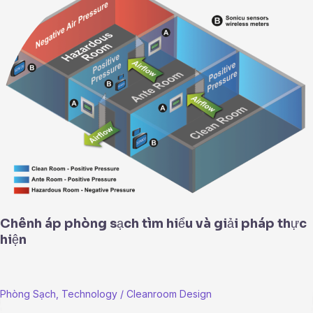
phòng
sạch
tìm
hiểu
và
giải
pháp
thực
hiện
Chênh áp phòng sạch tìm hiểu và giải pháp thực
hiện
Phòng Sạch
,
Technology
/
Cleanroom Design