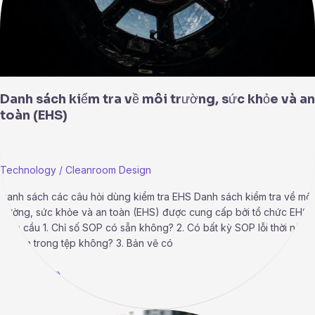
khỏe
và
an
toàn
(EHS)
Danh sách kiểm tra về môi trường, sức khỏe và an
toàn (EHS)
Technology
/
Cleanroom Design
Danh sách các câu hỏi dùng kiểm tra EHS Danh sách kiểm tra về môi
trường, sức khỏe và an toàn (EHS) được cung cấp bởi tổ chức EHS
toàn cầu 1. Chỉ số SOP có sẵn không? 2. Có bất kỳ SOP lỗi thời nào
có sẵn trong tệp không? 3. Bản vẽ có
Read More »