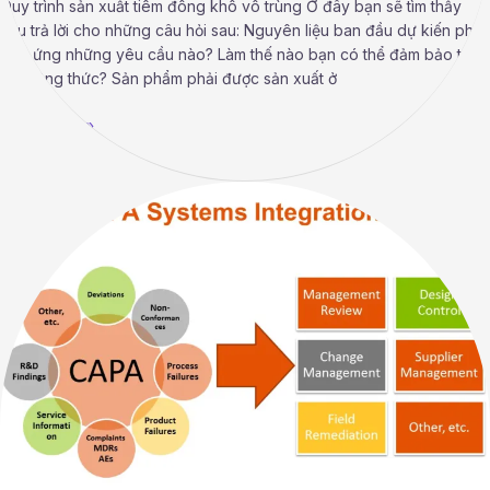
Quy trình sản xuất tiêm đông khô vô trùng Ở đây bạn sẽ tìm thấy
câu trả lời cho những câu hỏi sau: Nguyên liệu ban đầu dự kiến ​​phải
đáp ứng những yêu cầu nào? Làm thế nào bạn có thể đảm bảo tuân
thủ công thức? Sản phẩm phải được sản xuất ở
Read More »
Quy
trình
hành
động
khắc
phục
và
phòng
ngừa
(CAPA)
cho
GMP