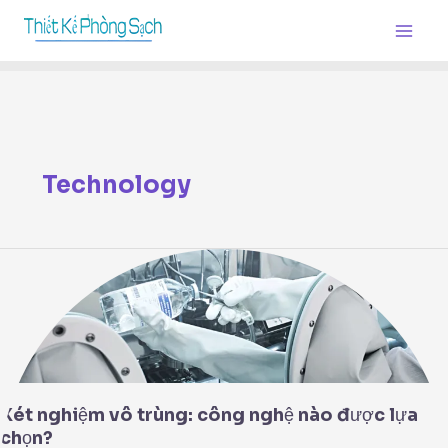
Skip
Post
Main
to
pagination
Men
content
Technology
Xét
nghiệm
vô
trùng:
công
nghệ
nào
được
Xét nghiệm vô trùng: công nghệ nào được lựa
lựa
chọn?