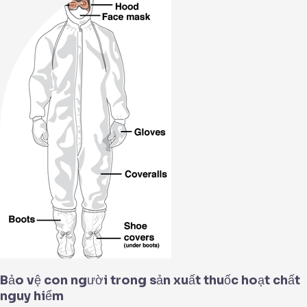
con
người
trong
sản
xuất
thuốc
hoạt
chất
nguy
hiểm
Bảo vệ con người trong sản xuất thuốc hoạt chất
nguy hiểm