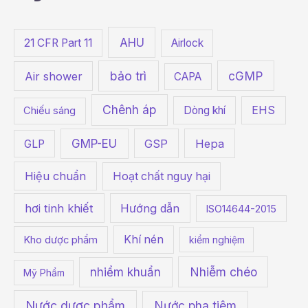
c
h
AHU
21 CFR Part 11
Airlock
f
bảo trì
cGMP
o
Air shower
CAPA
r
Chênh áp
Dòng khí
EHS
Chiếu sáng
:
GMP-EU
GSP
Hepa
GLP
Hiệu chuẩn
Hoạt chất nguy hại
hơi tinh khiết
Hướng dẫn
ISO14644-2015
Khí nén
Kho dược phẩm
kiểm nghiệm
Nhiễm chéo
nhiểm khuẩn
Mỹ Phẩm
Nước dược phẩm
Nước pha tiêm