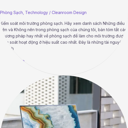
Phòng Sạch
,
Technology
/
Cleanroom Design
Kiểm soát môi trường phòng sạch. Hãy xem danh sách Những điều
nên và Không nên trong phòng sạch của chúng tôi, bản tóm tắt các
phương pháp hay nhất về phòng sạch để làm cho môi trường được
kiểm soát hoạt động ở hiệu suất cao nhất. Đây là những tài nguyên
hữu ích
Read More »
Hệ
thống
HVAC
GMP
bảo
trì
và
thẩm