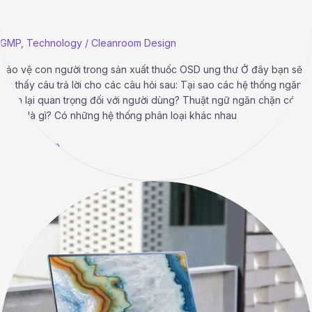
GMP
,
Technology
/
Cleanroom Design
Bảo vệ con người trong sản xuất thuốc OSD ung thư Ở đây bạn sẽ
tìm thấy câu trả lời cho các câu hỏi sau: Tại sao các hệ thống ngăn
chặn lại quan trọng đối với người dùng? Thuật ngữ ngăn chặn có
nghĩa là gì? Có những hệ thống phân loại khác nhau
Read More »
Hiểu
về
Thẩm
định
và
hiệu
chuẩn
cho
nhà