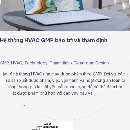
định
Hệ thống HVAC GMP bảo trì và thẩm định
GMP
,
HVAC
,
Technology
,
Thẩm định
/
Cleanroom Design
Bảo trì hệ thống HVAC nhà máy dược phẩm theo GMP. Đối với các
cơ sở sản xuất dược phẩm, việc vận hành và hoạt động an toàn của
hệ thống thông gió là một yêu cầu quan trọng để có thể đảm bảo
sản xuất dược phẩm phù hợp với các yêu cầu và
Read More »
Bảo
vệ