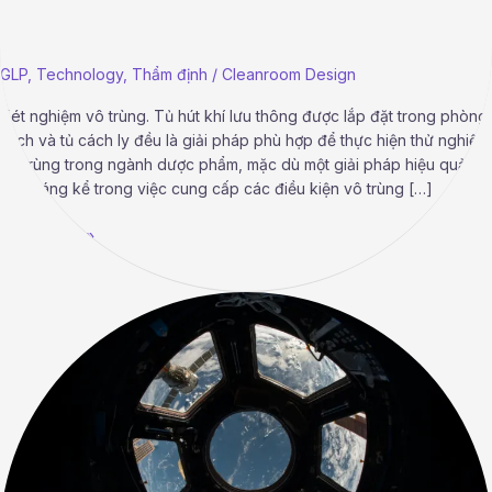
chọn?
GLP
,
Technology
,
Thẩm định
/
Cleanroom Design
Xét nghiệm vô trùng. Tủ hút khí lưu thông được lắp đặt trong phòng
sạch và tủ cách ly đều là giải pháp phù hợp để thực hiện thử nghiệm
vô trùng trong ngành dược phẩm, mặc dù một giải pháp hiệu quả
hơn đáng kể trong việc cung cấp các điều kiện vô trùng […]
Read More »
Danh
sách
kiểm
tra
về
môi
trường,
sức