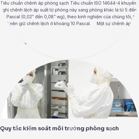
Tiêu chuẩn chênh áp phòng sạch Tiêu chuẩn ISO 14644-4 khuyến
nghị chênh lệch áp suất từ ​​phòng này sang phòng khác là từ 5 đến
20 Pascal (0,02” đến 0,08” wg), theo kinh nghiệm của chúng tôi, tốt
nhất nên giữ chênh lệch ở khoảng 10 Pascal. Một sự chênh áp
thấp
Read More »
Quy
tắc
kiểm
soát
môi
trường
phòng
sạch
Quy tắc kiểm soát môi trường phòng sạch