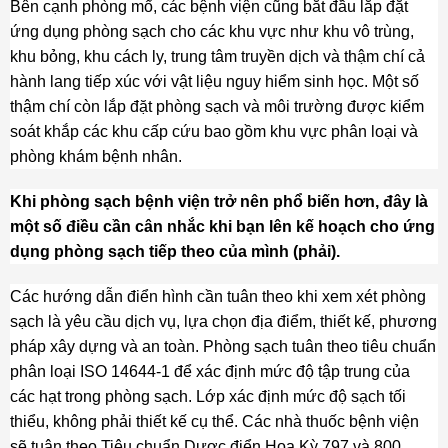
Bên cạnh phòng mổ, các bệnh viện cũng bắt đầu lắp đặt
ứng dụng phòng sạch cho các khu vực như khu vô trùng,
khu bỏng, khu cách ly, trung tâm truyền dịch và thậm chí cả
hành lang tiếp xúc với vật liệu nguy hiểm sinh học. Một số
thậm chí còn lắp đặt phòng sạch và môi trường được kiểm
soát khắp các khu cấp cứu bao gồm khu vực phân loại và
phòng khám bệnh nhân.
Khi phòng sạch bệnh viện trở nên phổ biến hơn, đây là
một số điều cần cân nhắc khi bạn lên kế hoạch cho ứng
dụng phòng sạch tiếp theo của mình (phải).
Các hướng dẫn điển hình cần tuân theo khi xem xét phòng
sạch là yêu cầu dịch vụ, lựa chọn địa điểm, thiết kế, phương
pháp xây dựng và an toàn. Phòng sạch tuân theo tiêu chuẩn
phân loại ISO 14644-1 để xác định mức độ tập trung của
các hạt trong phòng sạch. Lớp xác định mức độ sạch tối
thiểu, không phải thiết kế cụ thể. Các nhà thuốc bệnh viện
sẽ tuân theo Tiêu chuẩn Dược điển Hoa Kỳ 797 và 800