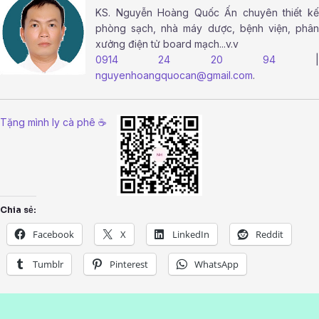
KS.
Nguyễn Hoàng Quốc Ấn
chuyên thiết k
phòng sạch, nhà máy dược, bệnh viện, phân
xưởng điện tử board mạch...v.v
0914 24 20 94
|
nguyenhoangquocan@gmail.com
.
Tặng mình ly cà phê ☕
Chia sẻ:
Facebook
X
LinkedIn
Reddit
Tumblr
Pinterest
WhatsApp