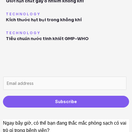
Giới hạn chất gây ô nhiễm không khí
TECHNOLOGY
Kích thước hạt bụi trong không khí
TECHNOLOGY
Tiêu chuẩn nước tinh khiết GMP-WHO
E
m
a
i
Subscribe
l
*
Ngay
bây giờ, có thể bạn đang thắc mắc phòng sạch có vai
trò gì trong bệnh viện?