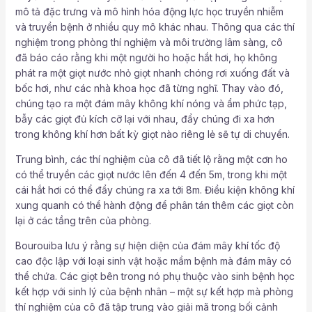
mô tả đặc trưng và mô hình hóa động lực học truyền nhiễm
và truyền bệnh ở nhiều quy mô khác nhau. Thông qua các thí
nghiệm trong phòng thí nghiệm và môi trường lâm sàng, cô
đã báo cáo rằng khi một người ho hoặc hắt hơi, họ không
phát ra một giọt nước nhỏ giọt nhanh chóng rơi xuống đất và
bốc hơi, như các nhà khoa học đã từng nghĩ. Thay vào đó,
chúng tạo ra một đám mây không khí nóng và ẩm phức tạp,
bẫy các giọt đủ kích cỡ lại với nhau, đẩy chúng đi xa hơn
trong không khí hơn bất kỳ giọt nào riêng lẻ sẽ tự di chuyển.
Trung bình, các thí nghiệm của cô đã tiết lộ rằng một cơn ho
có thể truyền các giọt nước lên đến 4 đến 5m, trong khi một
cái hắt hơi có thể đẩy chúng ra xa tới 8m. Điều kiện không khí
xung quanh có thể hành động để phân tán thêm các giọt còn
lại ở các tầng trên của phòng.
Bourouiba lưu ý rằng sự hiện diện của đám mây khí tốc độ
cao độc lập với loại sinh vật hoặc mầm bệnh mà đám mây có
thể chứa. Các giọt bên trong nó phụ thuộc vào sinh bệnh học
kết hợp với sinh lý của bệnh nhân – một sự kết hợp mà phòng
thí nghiệm của cô đã tập trung vào giải mã trong bối cảnh