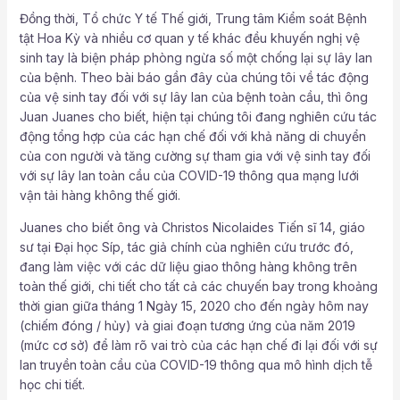
Đồng thời, Tổ chức Y tế Thế giới, Trung tâm Kiểm soát Bệnh
tật Hoa Kỳ và nhiều cơ quan y tế khác đều khuyến nghị vệ
sinh tay là biện pháp phòng ngừa số một chống lại sự lây lan
của bệnh. Theo bài báo gần đây của chúng tôi về tác động
của vệ sinh tay đối với sự lây lan của bệnh toàn cầu, thì ông
Juan Juanes cho biết, hiện tại chúng tôi đang nghiên cứu tác
động tổng hợp của các hạn chế đối với khả năng di chuyển
của con người và tăng cường sự tham gia với vệ sinh tay đối
với sự lây lan toàn cầu của COVID-19 thông qua mạng lưới
vận tải hàng không thế giới.
Juanes cho biết ông và Christos Nicolaides Tiến sĩ 14, giáo
sư tại Đại học Síp, tác giả chính của nghiên cứu trước đó,
đang làm việc với các dữ liệu giao thông hàng không trên
toàn thế giới, chi tiết cho tất cả các chuyến bay trong khoảng
thời gian giữa tháng 1 Ngày 15, 2020 cho đến ngày hôm nay
(chiếm đóng / hủy) và giai đoạn tương ứng của năm 2019
(mức cơ sở) để làm rõ vai trò của các hạn chế đi lại đối với sự
lan truyền toàn cầu của COVID-19 thông qua mô hình dịch tễ
học chi tiết.