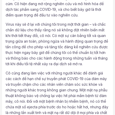
cúm. Cô hiện đang mở rộng nghiên cứu và mô hình hóa để
dịch tác phẩm sang COVID-19, và cho biết bây giờ là thời
điểm quan trọng để đầu tư vào nghiên cứu.
Virus này sẽ ở lại với chúng tôi trong một thời gian – và chắc
chắn dữ liệu cho thấy rằng nó sẽ không đột nhiên biến mất
khi thời tiết thay đổi, cô nói. Có một sự cân bằng tốt và quan
trọng giữa an toàn, phòng ngừa và hành động quan trọng để
tấn công để cho phép và tăng tốc đáng kể nghiên cứu được
thực hiện ngay bây giờ để chúng tôi có thể chuẩn bị tốt hơn
và thông báo cho các hành động trong những tuần và tháng
tới khi điều tồi tệ nhất xảy ra đại dịch sẽ mở ra.
Cô cũng đang làm việc với những người khác để đánh giá
các cách để hạn chế sự truyền phát COVID-19 của đám mây
và truyền chậm cho các nhân viên chăm sóc sức khỏe và
những người khác trong không gian chung. Một mặt nạ phẫu
thuật không bảo vệ chống lại việc hít phải mầm bệnh từ đám
mây, cô nói. Đối với một bệnh nhân bị nhiễm bệnh, nó có thể
chứa một số ejecta phía trước do ho hoặc hắt hơi, nhưng đây
là những lần xuất tinh và mặt nạ rất dữ dội ở mọi phía và chất