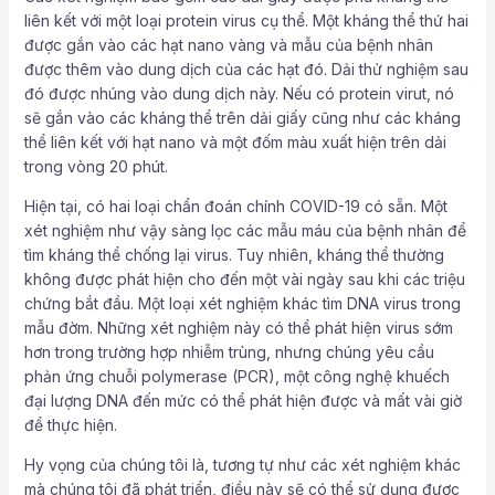
liên kết với một loại protein virus cụ thể. Một kháng thể thứ hai
được gắn vào các hạt nano vàng và mẫu của bệnh nhân
được thêm vào dung dịch của các hạt đó. Dải thử nghiệm sau
đó được nhúng vào dung dịch này. Nếu có protein virut, nó
sẽ gắn vào các kháng thể trên dải giấy cũng như các kháng
thể liên kết với hạt nano và một đốm màu xuất hiện trên dải
trong vòng 20 phút.
Hiện tại, có hai loại chẩn đoán chính COVID-19 có sẵn. Một
xét nghiệm như vậy sàng lọc các mẫu máu của bệnh nhân để
tìm kháng thể chống lại virus. Tuy nhiên, kháng thể thường
không được phát hiện cho đến một vài ngày sau khi các triệu
chứng bắt đầu. Một loại xét nghiệm khác tìm DNA virus trong
mẫu đờm. Những xét nghiệm này có thể phát hiện virus sớm
hơn trong trường hợp nhiễm trùng, nhưng chúng yêu cầu
phản ứng chuỗi polymerase (PCR), một công nghệ khuếch
đại lượng DNA đến mức có thể phát hiện được và mất vài giờ
để thực hiện.
Hy vọng của chúng tôi là, tương tự như các xét nghiệm khác
mà chúng tôi đã phát triển, điều này sẽ có thể sử dụng được