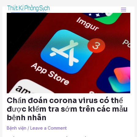
Skip
Post
Main
to
navigation
Men
content
Chẩn đoán corona virus có thể
được kiểm tra sớm trên các mẫu
bệnh nhân
Bệnh viện
/
Leave a Comment