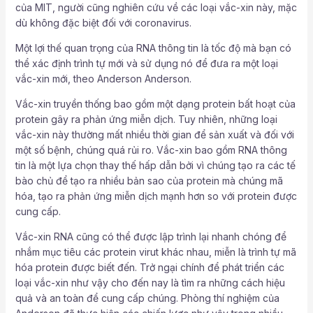
của MIT, người cũng nghiên cứu về các loại vắc-xin này, mặc
dù không đặc biệt đối với coronavirus.
Một lợi thế quan trọng của RNA thông tin là tốc độ mà bạn có
thể xác định trình tự mới và sử dụng nó để đưa ra một loại
vắc-xin mới, theo Anderson Anderson.
Vắc-xin truyền thống bao gồm một dạng protein bất hoạt của
protein gây ra phản ứng miễn dịch. Tuy nhiên, những loại
vắc-xin này thường mất nhiều thời gian để sản xuất và đối với
một số bệnh, chúng quá rủi ro. Vắc-xin bao gồm RNA thông
tin là một lựa chọn thay thế hấp dẫn bởi vì chúng tạo ra các tế
bào chủ để tạo ra nhiều bản sao của protein mà chúng mã
hóa, tạo ra phản ứng miễn dịch mạnh hơn so với protein được
cung cấp.
Vắc-xin RNA cũng có thể được lập trình lại nhanh chóng để
nhắm mục tiêu các protein virut khác nhau, miễn là trình tự mã
hóa protein được biết đến. Trở ngại chính để phát triển các
loại vắc-xin như vậy cho đến nay là tìm ra những cách hiệu
quả và an toàn để cung cấp chúng. Phòng thí nghiệm của