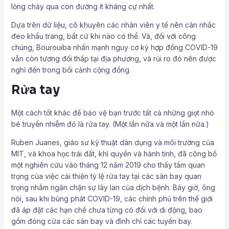
lỏng chảy qua con đường ít kháng cự nhất.
Dựa trên dữ liệu, cô khuyên các nhân viên y tế nên cân nhắc
đeo khẩu trang, bất cứ khi nào có thể. Và, đối với công
chúng, Bourouiba nhấn mạnh nguy cơ ký hợp đồng COVID-19
vẫn còn tương đối thấp tại địa phương, và rủi ro đó nên được
nghĩ đến trong bối cảnh cộng đồng.
Rửa tay
Một cách tốt khác để bảo vệ bạn trước tất cả những giọt nhỏ
bé truyền nhiễm đó là rửa tay. (Một lần nữa và một lần nữa.)
Ruben Juanes, giáo sư kỹ thuật dân dụng và môi trường của
MIT, và khoa học trái đất, khí quyển và hành tinh, đã công bố
một nghiên cứu vào tháng 12 năm 2019 cho thấy tầm quan
trọng của việc cải thiện tỷ lệ rửa tay tại các sân bay quan
trọng nhằm ngăn chặn sự lây lan của dịch bệnh. Bây giờ, ông
nói, sau khi bùng phát COVID-19, các chính phủ trên thế giới
đã áp đặt các hạn chế chưa từng có đối với di động, bao
gồm đóng cửa các sân bay và đình chỉ các tuyến bay.