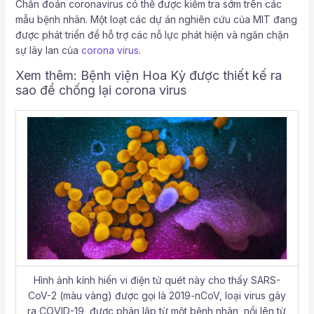
Chẩn đoán coronavirus có thể được kiểm tra sớm trên các
mẫu bệnh nhân. Một loạt các dự án nghiên cứu của MIT đang
được phát triển để hỗ trợ các nỗ lực phát hiện và ngăn chặn
sự lây lan của
corona virus
.
Xem thêm:
Bệnh viện Hoa Kỳ được thiết kế ra
sao để chống lại corona virus
Hình ảnh kính hiển vi điện tử quét này cho thấy SARS-
CoV-2 (màu vàng) được gọi là 2019-nCoV, loại virus gây
ra COVID-19, được phân lập từ một bệnh nhân, nổi lên từ