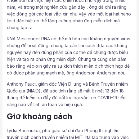
Anderson đã thực hiện các chiến lược như vậy trong nhiều
năm, và trong một nghiên cứu gần đây , ông đã chỉ ra rằng
việc đóng gói các loại vắc-xin như vậy vào một loại hạt nano
lipid đặc biệt có thể tăng cường phản ứng miễn dịch mà
chúng tạo ra.
RNA Messenger RNA có thể mã hóa các kháng nguyên virus,
nhưng để hoạt động, chúng ta cần tìm cách đưa các kháng
nguyên này đến đúng phần của cơ thể để chúng được biểu
hiện và tạo ra phản ứng miễn dịch. Chúng ta cũng cần đảm
bảo rằng vắc-xin gây ra sự kích thích miễn dịch thích hợp để
có được phản ứng mạnh mẽ, ông Anderson Anderson nói.
Anthony Fauci, giám đốc Viện Dị ứng và Bệnh Truyền nhiễm
Quốc gia (NIAID), đã ước tính rằng sẽ mất ít nhất 12 đến 18
tháng để kiểm tra đầy đủ bất kỳ loại vắc-xin COVID-19 tiềm
năng nào về tính an toàn và hiệu quả.
Giữ khoảng cách
Lydia Bourouiba, phó giáo sư chỉ đạo Phòng thí nghiệm
truyền dịch bệnh truyền nhiễm tại MIT, đã tập trung vào việc