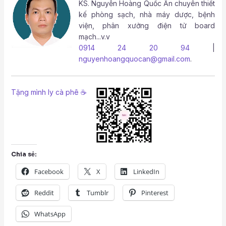
KS.
Nguyễn Hoàng Quốc Ấn
chuyên thiết
kế phòng sạch, nhà máy dược, bệnh
viện, phân xưởng điện tử board
mạch...v.v
0914 24 20 94
|
nguyenhoangquocan@gmail.com
.
Tặng mình ly cà phê ☕
Chia sẻ:
Facebook
X
LinkedIn
Reddit
Tumblr
Pinterest
WhatsApp