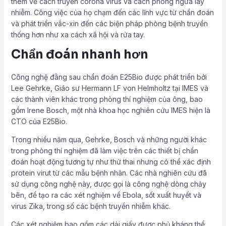
thêm về cách truyền corona virus và cách phòng ngừa lây
nhiễm. Công việc của họ chạm đến các lĩnh vực từ chẩn đoán
và phát triển vắc-xin đến các biện pháp phòng bệnh truyền
thống hơn như xa cách xã hội và rửa tay.
Chẩn đoán nhanh hơn
Công nghệ đằng sau chẩn đoán E25Bio được phát triển bởi
Lee Gehrke, Giáo sư Hermann LF von Helmholtz tại IMES và
các thành viên khác trong phòng thí nghiệm của ông, bao
gồm Irene Bosch, một nhà khoa học nghiên cứu IMES hiện là
CTO của E25Bio.
Trong nhiều năm qua, Gehrke, Bosch và những người khác
trong phòng thí nghiệm đã làm việc trên các thiết bị chẩn
đoán hoạt động tương tự như thử thai nhưng có thể xác định
protein virut từ các mẫu bệnh nhân. Các nhà nghiên cứu đã
sử dụng công nghệ này, được gọi là công nghệ dòng chảy
bên, để tạo ra các xét nghiệm về Ebola, sốt xuất huyết và
virus Zika, trong số các bệnh truyền nhiễm khác.
Các xét nghiệm bao gồm các dải giấy được phủ kháng thể