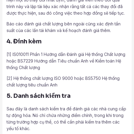
trình này và lập tài liệu xác nhận rằng tất cả các thay đổi đã
được thực hiện, sau đó công việc theo hợp đồng sẽ tiếp tục.
Báo cáo đánh giá chất lượng bên ngoài cũng xác định tần
suất của các lần tái khám và kế hoạch đánh giá thêm.
4. Đính kèm
[1] IS010011 Phần 1 Hướng dẫn Đánh giá Hệ thống Chất lượng
hoặc BS7229 Hướng dẫn Tiêu chuẩn Anh về Kiểm toán Hệ
thống Chất lượng
[2] Hệ thống chất lượng ISO 9000 hoặc BS5750 Hệ thống
chất lượng tiêu chuẩn Anh
5. Danh sách kiểm tra
Sau đây là danh sách kiểm tra để đánh giá các nhà cung cấp
tự động hóa. Nó chỉ chứa những điểm chính, trong khi trong
từng trường hợp cụ thể, có thể cần phải kiểm tra thêm các
yếu tố khác.