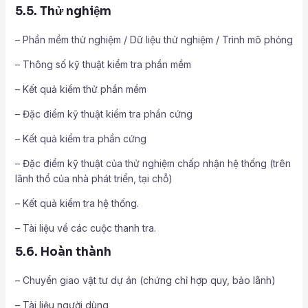
5.5. Thử nghiệm
– Phần mềm thử nghiệm / Dữ liệu thử nghiệm / Trình mô phỏng
– Thông số kỹ thuật kiểm tra phần mềm
– Kết quả kiểm thử phần mềm
– Đặc điểm kỹ thuật kiểm tra phần cứng
– Kết quả kiểm tra phần cứng
– Đặc điểm kỹ thuật của thử nghiệm chấp nhận hệ thống (trên
lãnh thổ của nhà phát triển, tại chỗ)
– Kết quả kiểm tra hệ thống.
– Tài liệu về các cuộc thanh tra.
5.6. Hoàn thành
– Chuyển giao vật tư dự án (chứng chỉ hợp quy, bảo lãnh)
– Tài liệu người dùng