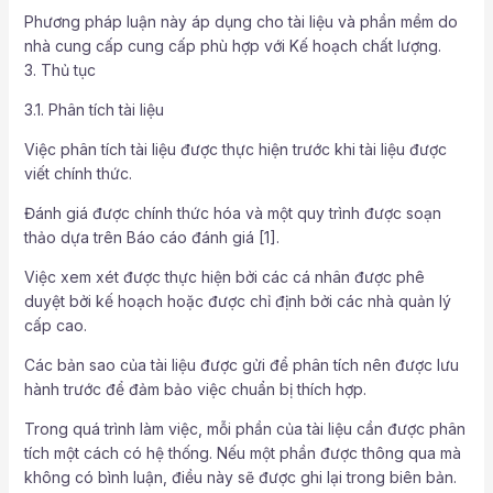
Phương pháp luận này áp dụng cho tài liệu và phần mềm do
nhà cung cấp cung cấp phù hợp với Kế hoạch chất lượng.
3. Thủ tục
3.1. Phân tích tài liệu
Việc phân tích tài liệu được thực hiện trước khi tài liệu được
viết chính thức.
Đánh giá được chính thức hóa và một quy trình được soạn
thảo dựa trên Báo cáo đánh giá [1].
Việc xem xét được thực hiện bởi các cá nhân được phê
duyệt bởi kế hoạch hoặc được chỉ định bởi các nhà quản lý
cấp cao.
Các bản sao của tài liệu được gửi để phân tích nên được lưu
hành trước để đảm bảo việc chuẩn bị thích hợp.
Trong quá trình làm việc, mỗi phần của tài liệu cần được phân
tích một cách có hệ thống. Nếu một phần được thông qua mà
không có bình luận, điều này sẽ được ghi lại trong biên bản.