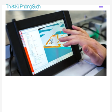
Skip
Post
Main
to
navigation
Men
content