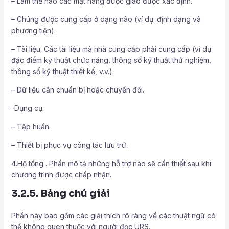
– Làm thế nào các mặt hàng được giao được xác định.
– Chúng được cung cấp ở dạng nào (ví dụ: định dạng và
phương tiện).
– Tài liệu. Các tài liệu mà nhà cung cấp phải cung cấp (ví dụ:
đặc điểm kỹ thuật chức năng, thông số kỹ thuật thử nghiệm,
thông số kỹ thuật thiết kế, v.v.).
– Dữ liệu cần chuẩn bị hoặc chuyển đổi.
-Dụng cụ.
– Tập huấn.
– Thiết bị phục vụ công tác lưu trữ.
4.Hộ tống . Phần mô tả những hỗ trợ nào sẽ cần thiết sau khi
chương trình được chấp nhận.
3.2.5. Bảng chú giải
Phần này bao gồm các giải thích rõ ràng về các thuật ngữ có
thể không quen thuộc với người đọc URS.