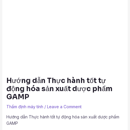
Hướng dẫn Thực hành tốt tự
động hóa sản xuất dược phẩm
GAMP
Thẩm định máy tính
/
Leave a Comment
Hướng dẫn Thực hành tốt tự động hóa sản xuất dược phẩm
GAMP