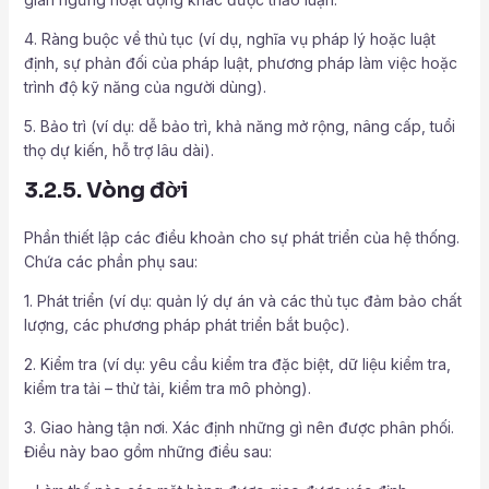
4. Ràng buộc về thủ tục (ví dụ, nghĩa vụ pháp lý hoặc luật
định, sự phản đối của pháp luật, phương pháp làm việc hoặc
trình độ kỹ năng của người dùng).
5. Bảo trì (ví dụ: dễ bảo trì, khả năng mở rộng, nâng cấp, tuổi
thọ dự kiến, hỗ trợ lâu dài).
3.2.5. Vòng đời
Phần thiết lập các điều khoản cho sự phát triển của hệ thống.
Chứa các phần phụ sau:
1. Phát triển (ví dụ: quản lý dự án và các thủ tục đảm bảo chất
lượng, các phương pháp phát triển bắt buộc).
2. Kiểm tra (ví dụ: yêu cầu kiểm tra đặc biệt, dữ liệu kiểm tra,
kiểm tra tải – thử tải, kiểm tra mô phỏng).
3. Giao hàng tận nơi. Xác định những gì nên được phân phối.
Điều này bao gồm những điều sau: