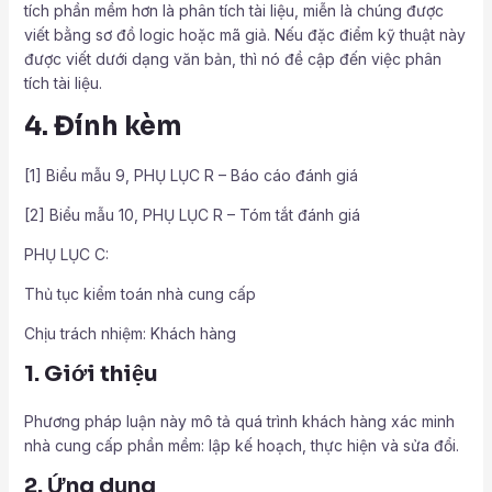
tích phần mềm hơn là phân tích tài liệu, miễn là chúng được
viết bằng sơ đồ logic hoặc mã giả. Nếu đặc điểm kỹ thuật này
được viết dưới dạng văn bản, thì nó đề cập đến việc phân
tích tài liệu.
4. Đính kèm
[1] Biểu mẫu 9, PHỤ LỤC R – Báo cáo đánh giá
[2] Biểu mẫu 10, PHỤ LỤC R – Tóm tắt đánh giá
PHỤ LỤC C:
Thủ tục kiểm toán nhà cung cấp
Chịu trách nhiệm: Khách hàng
1. Giới thiệu
Phương pháp luận này mô tả quá trình khách hàng xác minh
nhà cung cấp phần mềm: lập kế hoạch, thực hiện và sửa đổi.
2. Ứng dụng