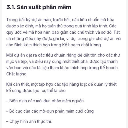
3.1. Sản xuất phần mềm
Trong bất kỳ dự án nào, trước hết, các tiêu chuẩn mã hóa
được xác định, mà họ tuân thủ trong quá trình lập trình. Các
quy ước về mã hóa nên bao gồm các chú thích và sơ đồ. Tất
cả những điều này được ghi lại, ví dụ, trong ghi chú dự án với
các Đính kèm thích hợp trong Kế hoạch chất lượng.
Mỗi dự án đặt ra các tiêu chuẩn riêng để đặt tên cho các thư
mục và tệp, và điều này cũng nhất thiết phải được lập thành
văn bản với các tài liệu tham khảo thích hợp trong Kế hoạch
Chất lượng.
Khi cần thiết, một tập hợp các tệp hàng loạt để quản lý thiết
kế cũng được tạo, cụ thể là cho:
– Biên dịch các mô-đun phần mềm nguồn
– Bố cục của các mô-đun phần mềm cuối cùng
– Chạy hình ảnh thực thi.