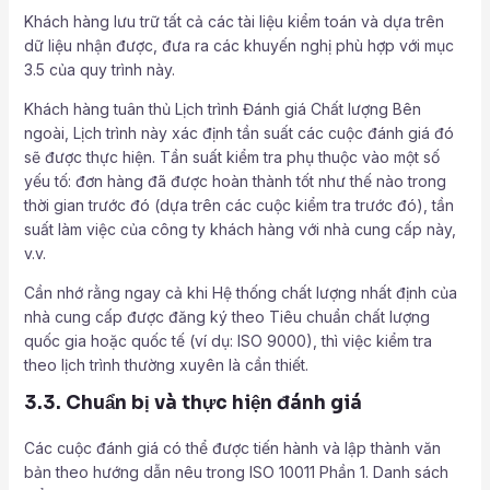
Khách hàng lưu trữ tất cả các tài liệu kiểm toán và dựa trên
dữ liệu nhận được, đưa ra các khuyến nghị phù hợp với mục
3.5 của quy trình này.
Khách hàng tuân thủ Lịch trình Đánh giá Chất lượng Bên
ngoài, Lịch trình này xác định tần suất các cuộc đánh giá đó
sẽ được thực hiện. Tần suất kiểm tra phụ thuộc vào một số
yếu tố: đơn hàng đã được hoàn thành tốt như thế nào trong
thời gian trước đó (dựa trên các cuộc kiểm tra trước đó), tần
suất làm việc của công ty khách hàng với nhà cung cấp này,
v.v.
Cần nhớ rằng ngay cả khi Hệ thống chất lượng nhất định của
nhà cung cấp được đăng ký theo Tiêu chuẩn chất lượng
quốc gia hoặc quốc tế (ví dụ: ISO 9000), thì việc kiểm tra
theo lịch trình thường xuyên là cần thiết.
3.3. Chuẩn bị và thực hiện đánh giá
Các cuộc đánh giá có thể được tiến hành và lập thành văn
bản theo hướng dẫn nêu trong ISO 10011 Phần 1. Danh sách