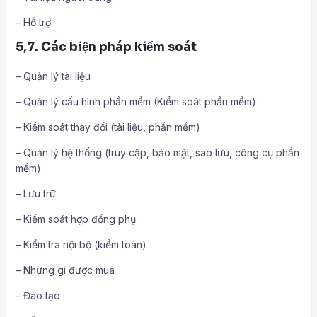
– Hỗ trợ
5,7. Các biện pháp kiểm soát
– Quản lý tài liệu
– Quản lý cấu hình phần mềm (Kiểm soát phần mềm)
– Kiểm soát thay đổi (tài liệu, phần mềm)
– Quản lý hệ thống (truy cập, bảo mật, sao lưu, công cụ phần
mềm)
– Lưu trữ
– Kiểm soát hợp đồng phụ
– Kiểm tra nội bộ (kiểm toán)
– Những gì được mua
– Đào tạo