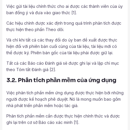
Việc gửi tài liệu chính thức cho ai được các thành viên của ủy
ban đồng ý và đưa vào giao thức [1].
Các hiệu chỉnh được xác định trong quá trình phân tích được
thực hiện theo phần Theo dõi.
Và chỉ khi tất cả các thay đổi do ủy ban đề xuất được thực
hiện đối với phiên bản cuối cùng của tài liệu, tài liệu mới có
thể được ký. Phiên bản gốc của tài liệu phải được giữ lại.
Tất cả các Báo cáo Đánh giá sẽ được ghi lại và lập chỉ mục
theo Tóm tắt Đánh giá [2].
3.2. Phân tích phần mềm của ứng dụng
Việc phân tích phần mềm ứng dụng được thực hiện bởi những
người được kế hoạch phê duyệt. Nó là mong muốn bao gồm
nhà phát triển phần mềm hoặc tác giả.
Phân tích phần mềm cần được thực hiện chính thức và được
ghi lại trên cơ sở Báo cáo xác minh [1].