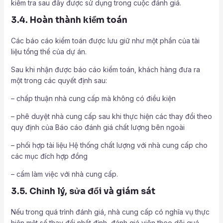
kiểm tra sau đây được sử dụng trong cuộc đánh giá.
3.4. Hoàn thành kiểm toán
Các báo cáo kiểm toán được lưu giữ như một phần của tài
liệu tổng thể của dự án.
Sau khi nhận được báo cáo kiểm toán, khách hàng đưa ra
một trong các quyết định sau:
– chấp thuận nhà cung cấp mà không có điều kiện
– phê duyệt nhà cung cấp sau khi thực hiện các thay đổi theo
quy định của Báo cáo đánh giá chất lượng bên ngoài
– phối hợp tài liệu Hệ thống chất lượng với nhà cung cấp cho
các mục đích hợp đồng
– cấm làm việc với nhà cung cấp.
3.5. Chỉnh lý, sửa đổi và giám sát
Nếu trong quá trình đánh giá, nhà cung cấp có nghĩa vụ thực
hiện một số thay đổi nhất định, đánh giá viên theo dõi quá