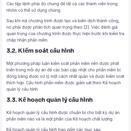
Các tệp lệnh phải đủ chung để tất cả các thành viên trong
nhóm có thể sử dụng chúng.
Sau khi mã chương trình được tạo và biên dịch thành công,
nó phải được phân tích quan trọng theo [2]. Việc đánh giá
quan trọng của chương trình được thực hiện trước khi kiểm tra
chấp nhận phần mềm.
3.2. Kiểm soát cấu hình
Một phương pháp luận kiểm soát phần mềm nên được phát
triển trong mỗi dự án để các bản cập nhật cho phần mềm bị
đóng băng được xử lý một cách nhất quán và được kiểm soát
thích hợp. Cấu hình phần mềm được giám sát theo Kế hoạch
quản lý cấu hình.
3.3. Kế hoạch quản lý cấu hình
Kế hoạch quản lý cấu hình được chuẩn bị cho bất kỳ dự án
phần mềm nào và là một phần của Kế hoạch chất lượng.
Kế hoạch quản lý cấu hình bao gồm các mục sau: