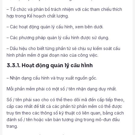
– Tổ chức và phân bổ trách nhiệm với các tham chiếu thích
hợp trong Kế hoạch chất lượng.
– Các hoạt động quản lý cấu hình, xem bên dưới.
– Các phương pháp quản lý cấu hình được sử dụng.
– Dấu hiệu cho biết từng phần tử sẽ chịu sự kiểm soát cấu
hình phần mềm ở giai đoạn nào của công việc.
3.3.1. Hoạt động quản lý cấu hình
– Nhận dạng cấu hình và truy xuất nguồn gốc.
Mỗi phần mềm phải có một số / tên nhận dạng duy nhất.
Số / tên phải sao cho có thể theo dõi mã đến cấp tiếp theo,
cấp cao nhất để tất cả các phần tử phần mềm có thể được
truy tìm theo các thông số kỹ thuật có liên quan, bằng cách
đánh số / tên hoặc văn bản tương ứng trong mô-đun đầu
trang.