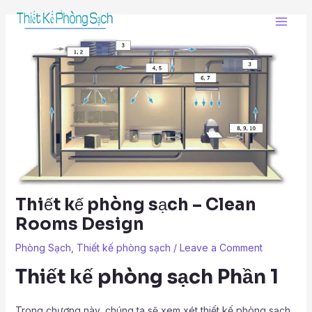
Skip
Post
Main
to
navigation
Men
content
Thiết kế phòng sạch – Clean
Rooms Design
Phòng Sạch
,
Thiết kế phòng sạch
/
Leave a Comment
Thiết kế phòng sạch Phần 1
Trong chương này, chúng ta sẽ xem xét thiết kế phòng sạch