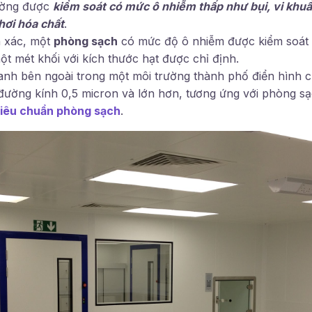
rường được
kiểm soát có mức ô nhiễm thấp như bụi, vi khuẩ
hơi hóa chất
.
h xác, một
phòng sạch
có mức độ ô nhiễm được kiểm soát 
ột mét khối với kích thước hạt được chỉ định.
nh bên ngoài trong một môi trường thành phố điển hình 
 đường kính 0,5 micron và lớn hơn, tương ứng với phòng s
tiêu chuẩn phòng sạch
.