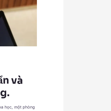
ẩn và
g.
oa học, một phòng