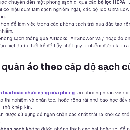
được chuyển đến một phòng sạch đi qua các
bộ lọc HEPA
, 
 có hiệu suất làm sạch nghiêm ngặt, các bộ lọc Ultra Low 
ng.
ọn để làm việc trong các phòng sạch trải qua đào tạo rộng
nhiễm.
phòng sạch thông qua Airlocks, AirShower và / hoặc áo c
c biệt được thiết kế để bẫy chất gây ô nhiễm được tạo ra 
 quần áo theo cấp độ sạch c
n loại hoặc chức năng của phòng
, áo choàng nhân viên có
 thí nghiệm và chăn tóc, hoặc rộng rãi như bao bọc đầy 
bị thở khép kín.
ch
được sử dụng để ngăn chặn các chất thải ra khỏi cơ thể
.
phòng sạch
không được phóng thích các hạt hoặc sợi để 