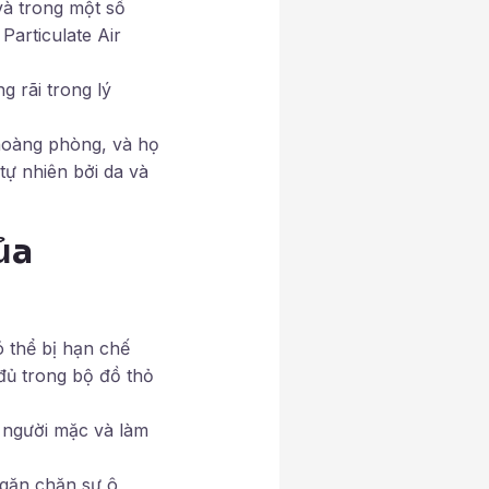
và trong một số
Particulate Air
 rãi trong lý
hoàng phòng, và họ
tự nhiên bởi da và
ủa
 thể bị hạn chế
đủ trong bộ đồ thỏ
 người mặc và làm
ngăn chặn sự ô