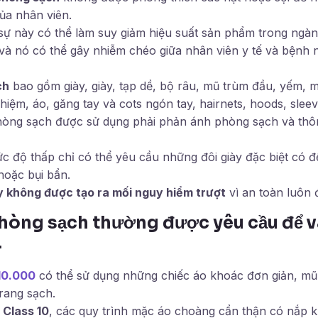
ủa nhân viên.
sự này có thể làm suy giảm hiệu suất sản phẩm trong ngà
à nó có thể gây nhiễm chéo giữa nhân viên y tế và bệnh 
ch
bao gồm giày, giày, tạp dề, bộ râu, mũ trùm đầu, yếm, m
iệm, áo, găng tay và cots ngón tay, hairnets, hoods, slee
hòng sạch được sử dụng phải phản ánh phòng sạch và thôn
c độ thấp chỉ có thể yêu cầu những đôi giày đặc biệt có đ
hoặc bụi bẩn.
y không được tạo ra mối nguy hiểm trượt
vì an toàn luôn 
hòng sạch thường được yêu cầu để 
.
10.000
có thể sử dụng những chiếc áo khoác đơn giản, mũ
rang sạch.
 Class 10
, các quy trình mặc áo choàng cẩn thận có nắp k