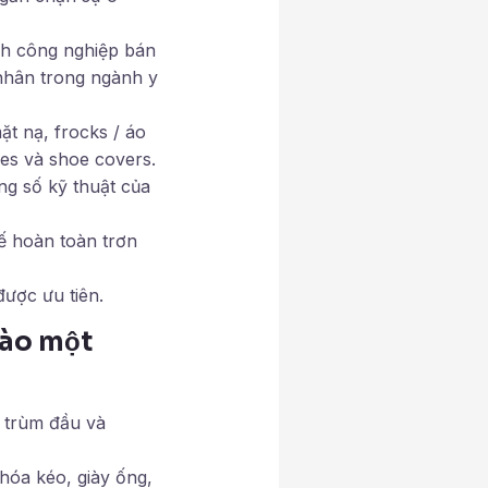
nh công nghiệp bán
nhân trong ngành y
ặt nạ, frocks / áo
ves và shoe covers.
g số kỹ thuật của
ế hoàn toàn trơn
được ưu tiên.
vào một
 trùm đầu và
hóa kéo, giày ống,