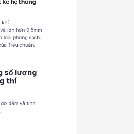
t kế hệ thống
khí.
g và lớn hơn 0,5mm
 loại phòng sạch.
của Tiêu chuẩn.
g số lượng
g thí
đo đếm và tính
.