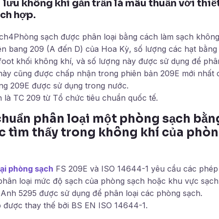
 lưu không khí gắn trần là mâu thuẫn với thiế
ch hợp.
ch4Phòng sạch được phân loại bằng cách làm sạch không 
iên bang 209 (A đến D) của Hoa Kỳ, số lượng các hạt bằn
oot khối không khí, và số lượng này được sử dụng để phân
này cũng được chấp nhận trong phiên bản 209E mới nhất 
ng 209E được sử dụng trong nước.
 là TC 209 từ Tổ chức tiêu chuẩn quốc tế.
 chuẩn phân loại một phòng sạch bằn
c tìm thấy trong không khí của phòn
oại phòng sạch
FS 209E và ISO 14644-1 yêu cầu các phép 
 phân loại mức độ sạch của phòng sạch hoặc khu vực sạch
Anh 5295 được sử dụng để phân loại các phòng sạch.
 được thay thế bởi BS EN ISO 14644-1.