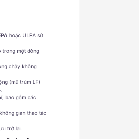
EPA
hoặc ULPA sử
ếp trong một dòng
dòng chảy không
động (mũ trùm LF)
.
í, bao gồm các
không gian thao tác
 trở lại.