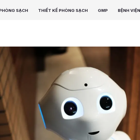
PHÒNG SẠCH
THIẾT KẾ PHÒNG SẠCH
GMP
BỆNH VIỆ