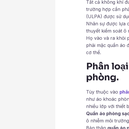
Tất cả không khí 
trường hợp cần phải
(ULPA) được sử dụ
Nhân sự được lựa ch
thuyết kiểm soát ô 
Họ vào và ra khỏi 
phải mặc quần áo đặ
cơ thể.
Phân loại
phòng.
Tùy thuộc vào
phâ
như áo khoác phòng
nhiều lớp với thiết 
Quần áo phòng sạ
ô nhiễm môi trường
Bản thân
quần áo 