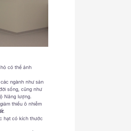
nhỏ có thể ảnh
g các ngành như sản
 đời sống, cũng như
Bộ Năng lượng.
 giảm thiểu ô nhiễm
ất
.
 hạt có kích thước