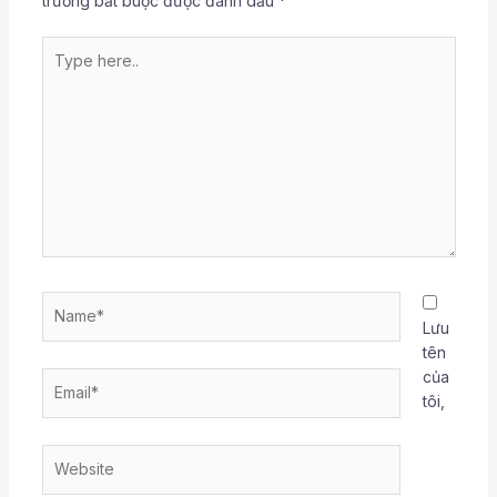
trường bắt buộc được đánh dấu
*
Type
here..
Name*
Lưu
tên
của
Email*
tôi,
Website