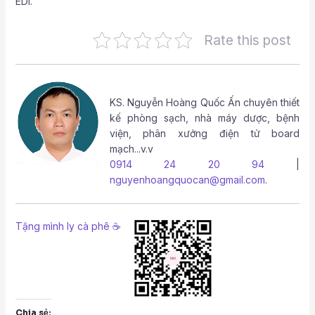
EDI.
Rate this post
KS.
Nguyễn Hoàng Quốc Ấn
chuyên thiết
kế phòng sạch, nhà máy dược, bệnh
viện, phân xưởng điện tử board
mạch...v.v
0914 24 20 94
|
nguyenhoangquocan@gmail.com
.
Tặng mình ly cà phê ☕
Chia sẻ: