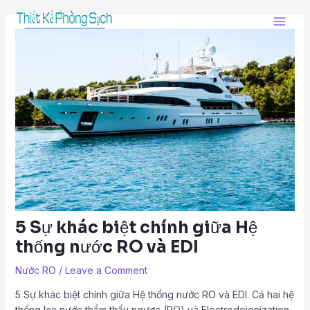
Skip
Post
Main
to
navigation
Men
content
5 Sự khác biệt chính giữa Hệ
thống nước RO và EDI
Nước RO
/
Leave a Comment
5 Sự khác biệt chính giữa Hệ thống nước RO và EDI. Cả hai hệ
thống lọc nước thẩm thấu ngược (RO) và Electrodeionization