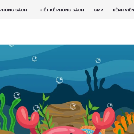
PHÒNG SẠCH
THIẾT KẾ PHÒNG SẠCH
GMP
BỆNH VIỆ