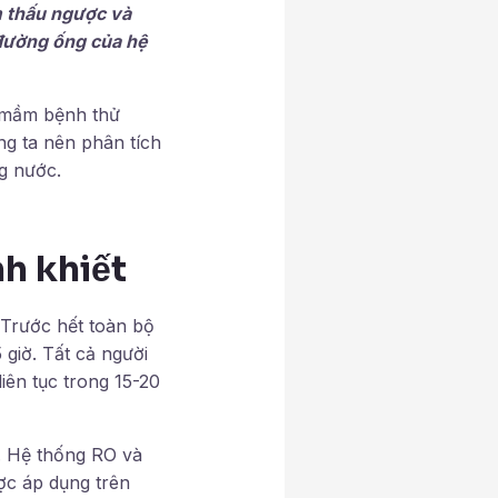
 thấu ngược và
 đường ống của hệ
o mầm bệnh thử
ng ta nên phân tích
g nước.
h khiết
 Trước hết toàn bộ
giờ. Tất cả người
ên tục trong 15-20
ể. Hệ thống RO và
ợc áp dụng trên