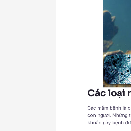
Các loại
Các mầm bệnh là các
con người. Những th
khuẩn gây bệnh đượ