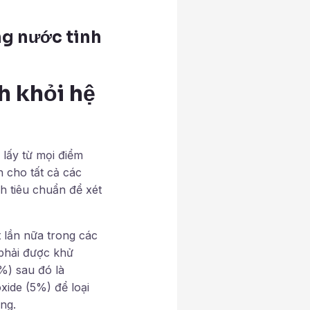
ng nước tinh
h khỏi hệ
 lấy từ mọi điểm
 cho tất cả các
 tiêu chuẩn để xét
lần nữa trong các
 phải được khử
5%) sau đó là
xide (5%) để loại
ng.