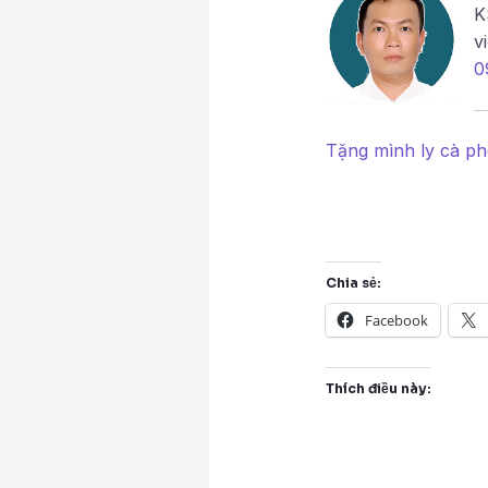
K
v
0
Tặng mình ly cà p
Chia sẻ:
Facebook
Thích điều này: