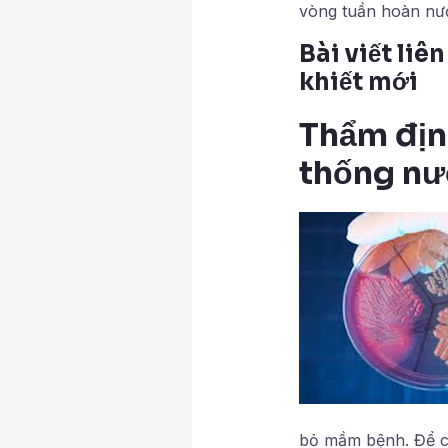
vòng tuần hoàn nướ
Bài viết liê
khiết mới
Thẩm định
thống nư
bỏ mầm bệnh. Để có