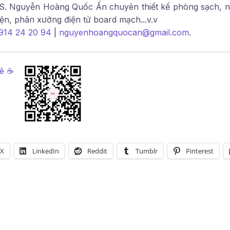
S.
Nguyễn Hoàng Quốc Ấn
chuyên thiết kế phòng sạch, 
iện, phân xưởng điện tử board mạch...v.v
914 24 20 94
|
nguyenhoangquocan@gmail.com
.
hê ☕
X
LinkedIn
Reddit
Tumblr
Pinterest