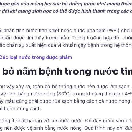
được gắn vào màng lọc của hệ thống nước như màng thẩm
 đôi khi màng sinh học có thể được hình thành trong các
tôi phân tích nước tinh khiết hoặc nước pha tiêm (WFI) ch
 khuẩn được tìm thấy trong mẫu. Trong trường hợp đó, chú
hắc chắn sự xuất hiện của vi khuẩn gây bệnh trong hệ thốn
Các loại nước trong dược phẩm
 bỏ nấm bệnh trong nước tin
như vậy xảy ra, toàn bộ hệ thống nước nên được làm sạch.
vệ sinh bằng nước nóng (80⁰C) trong khoảng thời gian 4-5 
ấy mẫu cũng phải được rửa sạch bằng cách xả nước nóng li
ầm bệnh đúng cách.
hống ít nhất hai lần với bể chứa nước. Đổ đầy nước vào b
g nên được vệ sinh bằng nước nóng. Quá trình này chỉ đư