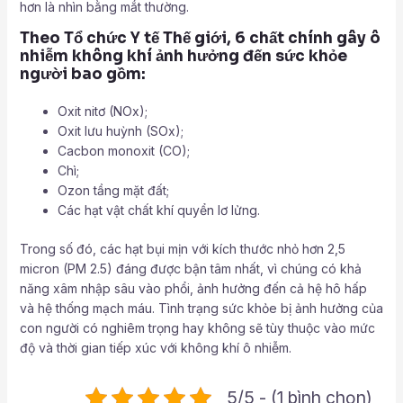
hơn là nhìn bằng mắt thường.
Theo Tổ chức Y tế Thế giới, 6 chất chính gây ô
nhiễm không khí ảnh hưởng đến sức khỏe
người bao gồm:
Oxit nitơ (NOx);
Oxit lưu huỳnh (SOx);
Cacbon monoxit (CO);
Chì;
Ozon tầng mặt đất;
Các hạt vật chất khí quyển lơ lửng.
Trong số đó, các hạt bụi mịn với kích thước nhỏ hơn 2,5
micron (PM 2.5) đáng được bận tâm nhất, vì chúng có khả
năng xâm nhập sâu vào phổi, ảnh hưởng đến cả hệ hô hấp
và hệ thống mạch máu. Tình trạng sức khỏe bị ảnh hưởng của
con người có nghiêm trọng hay không sẽ tùy thuộc vào mức
độ và thời gian tiếp xúc với không khí ô nhiễm.
5/5 - (1 bình chọn)