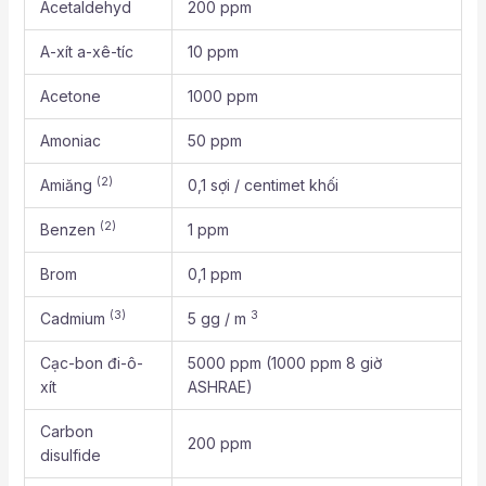
Acetaldehyd
200 ppm
A-xít a-xê-tíc
10 ppm
Acetone
1000 ppm
Amoniac
50 ppm
(2)
Amiăng
0,1 sợi / centimet khối
(2)
Benzen
1 ppm
Brom
0,1 ppm
(3)
3
Cadmium
5 gg / m
Cạc-bon đi-ô-
5000 ppm (1000 ppm 8 giờ
xít
ASHRAE)
Carbon
200 ppm
disulfide