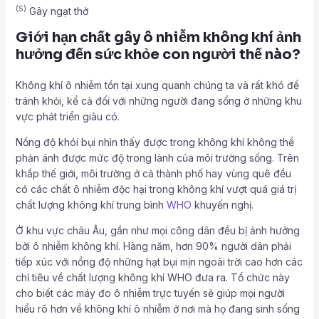
(5)
Gây ngạt thở
Giới hạn chất gây ô nhiễm không khí ảnh
hưởng đến sức khỏe con người thế nào?
Không khí ô nhiễm tồn tại xung quanh chúng ta và rất khó để
tránh khỏi, kể cả đối với những người đang sống ở những khu
vực phát triển giàu có.
Nồng độ khói bụi nhìn thấy được trong không khí không thể
phản ánh được mức độ trong lành của môi trường sống. Trên
khắp thế giới, môi trường ở cả thành phố hay vùng quê đều
có các chất ô nhiễm độc hại trong không khí vượt quá giá trị
chất lượng không khí trung bình
WHO
khuyến nghị.
Ở khu vực châu Âu, gần như mọi công dân đều bị ảnh hưởng
bởi ô nhiễm không khí. Hàng năm, hơn 90% người dân phải
tiếp xúc với nồng độ những hạt bụi mịn ngoài trời cao hơn các
chỉ tiêu về chất lượng không khí WHO đưa ra. Tổ chức này
cho biết các máy đo ô nhiễm trực tuyến sẽ giúp mọi người
hiểu rõ hơn về không khí ô nhiễm ở nơi mà họ đang sinh sống