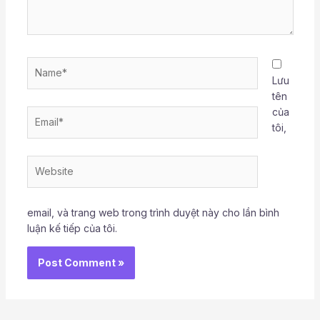
Name*
Lưu
tên
của
Email*
tôi,
Website
email, và trang web trong trình duyệt này cho lần bình
luận kế tiếp của tôi.