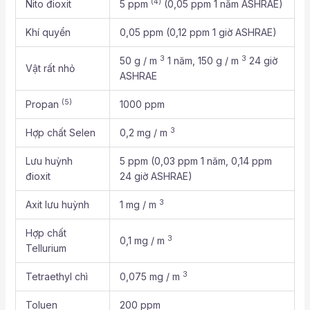
(4)
Nito đioxit
5 ppm
(0,05 ppm 1 năm ASHRAE)
Khí quyển
0,05 ppm (0,12 ppm 1 giờ ASHRAE)
3
3
50 g / m
1 năm, 150 g / m
24 giờ
Vật rất nhỏ
ASHRAE
(5)
Propan
1000 ppm
3
Hợp chất Selen
0,2 mg / m
Lưu huỳnh
5 ppm (0,03 ppm 1 năm, 0,14 ppm
đioxit
24 giờ ASHRAE)
3
Axit lưu huỳnh
1 mg / m
Hợp chất
3
0,1 mg / m
Tellurium
3
Tetraethyl chì
0,075 mg / m
Toluen
200 ppm