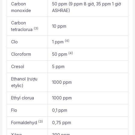
Carbon
50 ppm (9 ppm 8 giờ, 35 ppm 1 giờ
monoxide
ASHRAE)
Carbon
10 ppm
(3)
tetraclorua
(4)
Clo
1 ppm
(4)
Cloroform
50 ppm
Cresol
5 ppm
Ethanol (rượu
1000 ppm
etylic)
Ethyl clorua
1000 ppm
Flo
0,1 ppm
(3)
Formaldehyd
0,75 ppm
Xăng
300 ppm