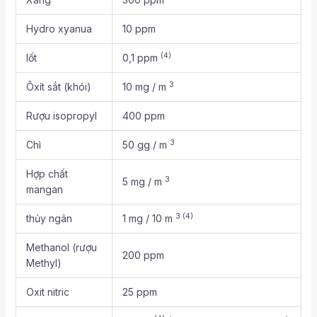
Hydro xyanua
10 ppm
(4)
Iốt
0,1 ppm
3
Ôxít sắt (khói)
10 mg / m
Rượu isopropyl
400 ppm
3
Chì
50 gg / m
Hợp chất
3
5 mg / m
mangan
3
(4)
thủy ngân
1 mg / 10 m
Methanol (rượu
200 ppm
Methyl)
Oxit nitric
25 ppm