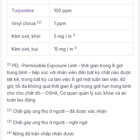
Turpentine
100 ppm
(2)
Vinyl clorua
1 ppm
3
Kẽm oxit, khói
5 mg / m
3
Kẽm oxit, bụi
15 mg / m
(1)
PEL -Permissible Exposure Limit – thời gian trong 8 giờ
trung bình – tiếp xúc với nhân viên đến bất kỳ chất nào được
liệt kê, trong bất kỳ ca làm việc 8 giờ một tuần làm việc 40
giờ, tối đa không quá thời gian 8 giờ trọng giới hạn trung bình
cho cho chất đó – OSHA, Cơ quan quản lý sức khỏe và an
toàn lao động
(2)
Chất gây ung thư ở người – đã được xác nhận
(3)
Chất gây ung thư ở người – nghi ngờ
(4)
Nồng độ trần chấp nhận được