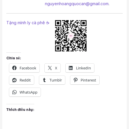
nguyenhoangquocan@gmail.com
.
Tặng mình ly cà phê ☕
Chia sẻ:
Facebook
X
LinkedIn
Reddit
Tumblr
Pinterest
WhatsApp
Thích điều này: