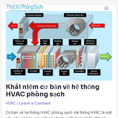
Skip
Post
Main
to
navigation
Men
content
Khái niệm cơ bản về hệ thống
HVAC phòng sạch
HVAC
/
Leave a Comment
Cơ bản về hệ thống HVAC phòng sạch. Hệ thống HVAC là một