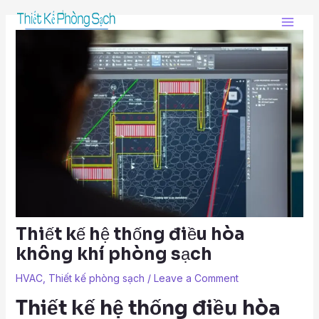
Skip
Post
Main
to
navigation
Men
content
Thiết kế hệ thống điều hòa
không khí phòng sạch
HVAC
,
Thiết kế phòng sạch
/
Leave a Comment
Thiết kế hệ thống điều hòa