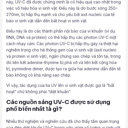
này, UV-C đã được chứng minh là có hiệu quả cao nhất trong
việc vô hiệu hóa vi sinh vật. Điều này là do bước sóng 250–
270nm, bị hấp thụ mạnh và chủ yếu bởi axit nucleic của tế
bào vi sinh vật dẫn đến bất hoạt vi sinh vật.
Điều này là do các thành phần nội bào của vi khuẩn (ví dụ:
RNA, DNA và protein) có thể hấp thụ các photon UV-C một
cách nhạy cảm. Các photon UV-C bị hấp thụ gây ra thiệt hại
nghiêm trọng cho hệ thống gen của vi sinh vật (axit nucleic
và protein vi sinh vật), ngăn chúng sao chép và tồn tại, trong
đó liên kết adenine-thymine bị phá vỡ và liên kết cộng hóa
trị, pyrimidine dimer, được tạo ra giữa hai adenine dẫn đến tế
bào không có khả năng sao chép.
Vì vậy, tác dụng của tia UV lên vi sinh vật được gọi là “bất
hoạt” chứ không phải “diệt khuẩn”.
Các nguồn sáng UV-C được sử dụng
phổ biến nhất là gì?
Nhiều thử nghiệm và nghiên cứu đã cho thấy tầm quan trọng
của đèn diệt khuẩn UV-C trong việc giảm số lượng vi sinh vật