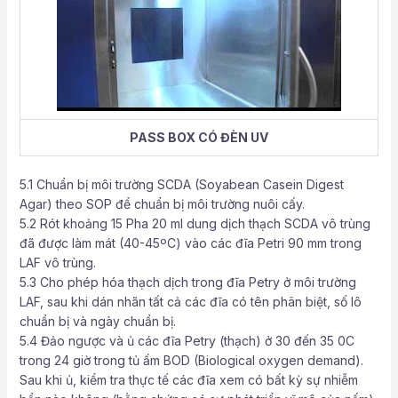
PASS BOX CÓ ĐÈN UV
5.1 Chuẩn bị môi trường SCDA (Soyabean Casein Digest
Agar) theo SOP để chuẩn bị môi trường nuôi cấy.
5.2 Rót khoảng 15 Pha 20 ml dung dịch thạch SCDA vô trùng
đã được làm mát (40-45ºC) vào các đĩa Petri 90 mm trong
LAF vô trùng.
5.3 Cho phép hóa thạch dịch trong đĩa Petry ở môi trường
LAF, sau khi dán nhãn tất cả các đĩa có tên phân biệt, số lô
chuẩn bị và ngày chuẩn bị.
5.4 Đảo ngược và ủ các đĩa Petry (thạch) ở 30 đến 35 0C
trong 24 giờ trong tủ ấm BOD (Biological oxygen demand).
Sau khi ủ, kiểm tra thực tế các đĩa xem có bất kỳ sự nhiễm