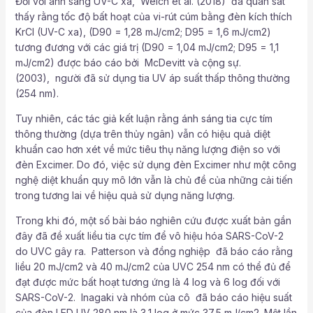
Đối với ánh sáng UV-C xa, Welch et al. (2018) đã quan sát
thấy rằng tốc độ bất hoạt của vi-rút cúm bằng đèn kích thích
KrCl (UV-C xa), (D90 = 1,28 mJ/cm2; D95 = 1,6 mJ/cm2)
tương đương với các giá trị (D90 = 1,04 mJ/cm2; D95 = 1,1
mJ/cm2) được báo cáo bởi McDevitt và cộng sự.
(2003), người đã sử dụng tia UV áp suất thấp thông thường
(254 nm).
Tuy nhiên, các tác giả kết luận rằng ánh sáng tia cực tím
thông thường (dựa trên thủy ngân) vẫn có hiệu quả diệt
khuẩn cao hơn xét về mức tiêu thụ năng lượng điện so với
đèn Excimer. Do đó, việc sử dụng đèn Excimer như một công
nghệ diệt khuẩn quy mô lớn vẫn là chủ đề của những cải tiến
trong tương lai về hiệu quả sử dụng năng lượng.
Trong khi đó, một số bài báo nghiên cứu được xuất bản gần
đây đã đề xuất liều tia cực tím để vô hiệu hóa SARS-CoV-2
do UVC gây ra. Patterson và đồng nghiệp đã báo cáo rằng
liều 20 mJ/cm2 và 40 mJ/cm2 của UVC 254 nm có thể đủ để
đạt được mức bất hoạt tương ứng là 4 log và 6 log đối với
SARS-CoV-2. Inagaki và nhóm của cô đã báo cáo hiệu suất
của đèn LED UV 280 nm là 3,1 log ở mức 37,5 mJ/cm2. Một lần