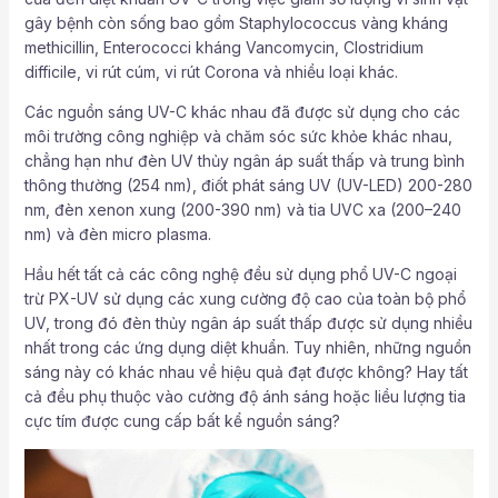
gây bệnh còn sống bao gồm Staphylococcus vàng kháng
methicillin, Enterococci kháng Vancomycin, Clostridium
difficile, vi rút cúm, vi rút Corona và nhiều loại khác.
Các nguồn sáng UV-C khác nhau đã được sử dụng cho các
môi trường công nghiệp và chăm sóc sức khỏe khác nhau,
chẳng hạn như đèn UV thủy ngân áp suất thấp và trung bình
thông thường (254 nm), điốt phát sáng UV (UV-LED) 200-280
nm, đèn xenon xung (200-390 nm) và tia UVC xa (200–240
nm) và đèn micro plasma.
Hầu hết tất cả các công nghệ đều sử dụng phổ UV-C ngoại
trừ PX-UV sử dụng các xung cường độ cao của toàn bộ phổ
UV, trong đó đèn thủy ngân áp suất thấp được sử dụng nhiều
nhất trong các ứng dụng diệt khuẩn. Tuy nhiên, những nguồn
sáng này có khác nhau về hiệu quả đạt được không? Hay tất
cả đều phụ thuộc vào cường độ ánh sáng hoặc liều lượng tia
cực tím được cung cấp bất kể nguồn sáng?