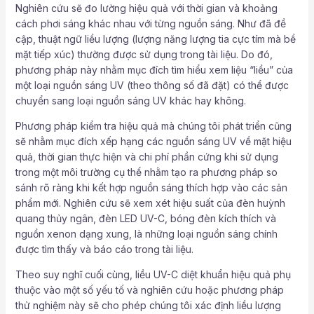
Nghiên cứu sẽ đo lường hiệu quả với thời gian và khoảng
cách phơi sáng khác nhau với từng nguồn sáng. Như đã đề
cập, thuật ngữ liều lượng (lượng năng lượng tia cực tím mà bề
mặt tiếp xúc) thường được sử dụng trong tài liệu. Do đó,
phương pháp này nhằm mục đích tìm hiểu xem liệu “liều” của
một loại nguồn sáng UV (theo thông số đã đặt) có thể được
chuyển sang loại nguồn sáng UV khác hay không.
Phương pháp kiểm tra hiệu quả mà chúng tôi phát triển cũng
sẽ nhằm mục đích xếp hạng các nguồn sáng UV về mặt hiệu
quả, thời gian thực hiện và chi phí phần cứng khi sử dụng
trong một môi trường cụ thể nhằm tạo ra phương pháp so
sánh rõ ràng khi kết hợp nguồn sáng thích hợp vào các sản
phẩm mới. Nghiên cứu sẽ xem xét hiệu suất của đèn huỳnh
quang thủy ngân, đèn LED UV-C, bóng đèn kích thích và
nguồn xenon dạng xung, là những loại nguồn sáng chính
được tìm thấy và báo cáo trong tài liệu.
Theo suy nghĩ cuối cùng, liều UV-C diệt khuẩn hiệu quả phụ
thuộc vào một số yếu tố và nghiên cứu hoặc phương pháp
thử nghiệm này sẽ cho phép chúng tôi xác định liều lượng