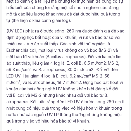
Một số đánh giá tài liệu mà chúng tôi thực hiện đã củng cố sự
hiểu biết của chúng tôi rằng một số nhóm nghiên cứu đang
mô tả các liều lượng khác nhau để đạt được hiệu quả tương
tự (thể hiện ở khía cạnh giảm log).
(UV-LED) phát ra ở bước sóng 260 nm được đánh giá để xác
định động học bất hoạt của vi khuẩn, vi rút và bào tử so với
chiếu xạ UV ở áp suất thấp. Các sinh vật thử nghiệm là
Escherichia coli, một loại virus không có vỏ bọc (MS-2) và
một bào tử vi khuẩn (Bacillus atrophaeus). Đối với tia cực tím
áp suất thấp, liều giảm 4 log là: E. coli B, 6,5 mJ/cm2; MS-2,
59,3 mJ/cm2; và B. atrophaeus, 30,0 mJ/ cm2 . Đối với đèn
LED UV, liều giảm 4 log là E. coli, 6,2 mJ/cm² MS-2, 58
mJ/cm²; và B. atrophaeus, 18,7 mJ/cm2. Động học bất hoạt vi
khuẩn của hai công nghệ UV không khác biệt đáng kể đối
với E. coli và MS-2 nhưng khác nhau đối với bào tử B.
atrophaeus. Kết luận rằng đèn LED UV ở bước sóng 260 nm ít
nhất cũng có hiệu quả trong việc vô hiệu hóa vi khuẩn trong
nước như các nguồn UV LP thông thường nhưng không hiệu
quả trong việc vô hiệu hóa bào tử vi khuẩn.