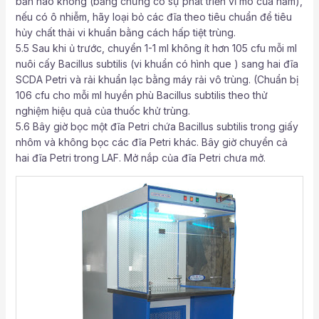
bẩn nào không (bằng chứng có sự phát triển vĩ mô của nấm),
nếu có ô nhiễm, hãy loại bỏ các đĩa theo tiêu chuẩn để tiêu
hủy chất thải vi khuẩn bằng cách hấp tiệt trùng.
5.5 Sau khi ủ trước, chuyển 1-1 ml không ít hơn 105 cfu mỗi ml
nuôi cấy Bacillus subtilis (vi khuẩn có hình que ) sang hai đĩa
SCDA Petri và rải khuẩn lạc bằng máy rải vô trùng. (Chuẩn bị
106 cfu cho mỗi ml huyền phù Bacillus subtilis theo thử
nghiệm hiệu quả của thuốc khử trùng.
5.6 Bây giờ bọc một đĩa Petri chứa Bacillus subtilis trong giấy
nhôm và không bọc các đĩa Petri khác. Bây giờ chuyển cả
hai đĩa Petri trong LAF. Mở nắp của đĩa Petri chưa mở.