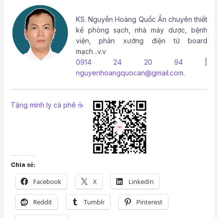
KS.
Nguyễn Hoàng Quốc Ấn
chuyên thiết
kế phòng sạch, nhà máy dược, bệnh
viện, phân xưởng điện tử board
mạch...v.v
0914 24 20 94
|
nguyenhoangquocan@gmail.com
.
Tặng mình ly cà phê ☕
Chia sẻ:
Facebook
X
LinkedIn
Reddit
Tumblr
Pinterest