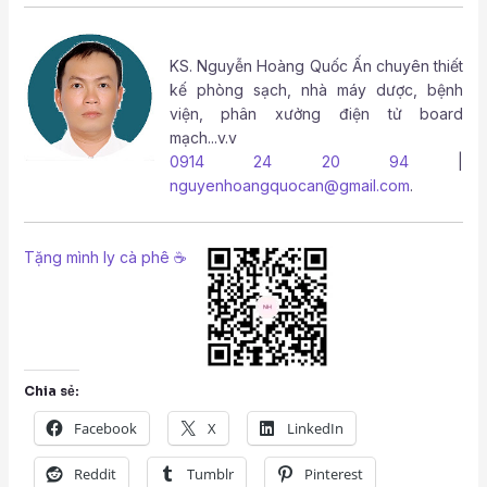
KS.
Nguyễn Hoàng Quốc Ấn
chuyên thiết
kế phòng sạch, nhà máy dược, bệnh
viện, phân xưởng điện tử board
mạch...v.v
0914 24 20 94
|
nguyenhoangquocan@gmail.com
.
Tặng mình ly cà phê ☕
Chia sẻ:
Facebook
X
LinkedIn
Reddit
Tumblr
Pinterest