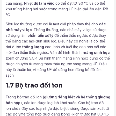
của màng. Nhiệt
độ làm việc
có thể đạt tới 80 °C và có thể
khử trùng bằng hơi nước trong màng UF hiện đại lên đến 128
°C.
Siêu lọc thường được coi là một giải pháp thay thế cho
các
nhà máy vi lọc
. Thông thường, các nhà máy vi lọc cũ được
sử dụng làm
phần tiền xử lý
để thẩm thấu ngược được thay
thế bằng các mô-đun siêu lọc. Điều này có nghĩa là có thể
đạt được
thông lượng
cao hơn và tuổi thọ cao hơn với các
mô-đun thẩm thấu ngược. Vấn đề hình thành
màng sinh học
(xem chương 5.C.4 Sự hình thành màng sinh học) cũng có thể
được chuyển từ màng thẩm thấu ngược sang màng UF. Điều
này là thuận lợi, vì màng UF dễ dàng hơn đáng kể để làm
sạch.
1.7 Bộ trao đổi ion
Trong bộ trao đổi ion (
giường riêng biệt và hệ thống giường
hỗn hợp
), các ion được loại bỏ khỏi nước. Các bộ trao đổi
ion chứa đầy các loại nhựa đặc biệt thường được sản xuất từ
các polyme tổng hợp dưới dạng bóng (kích thước hạt 0,3-1,5