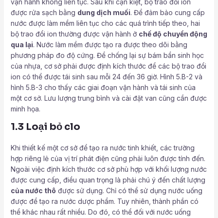
vận hành không liên tục. Sau khi cạn kiệt, bộ trao đổi ion
được rửa sạch bằng
dung dịch muối
. Để đảm bảo cung cấp
nước được làm mềm liên tục cho các quá trình tiếp theo, hai
bộ trao đổi ion thường được vận hành ở
chế độ chuyển động
qua lại
. Nước làm mềm được tạo ra được theo dõi bằng
phương pháp đo độ cứng. Để chống lại sự bám bẩn sinh học
của nhựa, cơ sở phải được định kích thước để các bộ trao đổi
ion có thể được tái sinh sau mỗi 24 đến 36 giờ. Hình 5.B-2 và
hình 5.B-3 cho thấy các giai đoạn vận hành và tái sinh của
một cơ sở. Lưu lượng trung bình và cài đặt van cũng cần được
minh họa.
1.3 Loại bỏ clo
Khi thiết kế một cơ sở để tạo ra nước tinh khiết, các trường
hợp riêng lẻ của vị trí phát điện cũng phải luôn được tính đến.
Ngoài việc định kích thước cơ sở phù hợp với khối lượng nước
được cung cấp, điều quan trọng là phải chú ý đến chất lượng
của nước thô
được sử dụng. Chỉ có thể sử dụng nước uống
được để tạo ra nước dược phẩm. Tuy nhiên, thành phần có
thể khác nhau rất nhiều. Do đó, có thể đối với nước uống