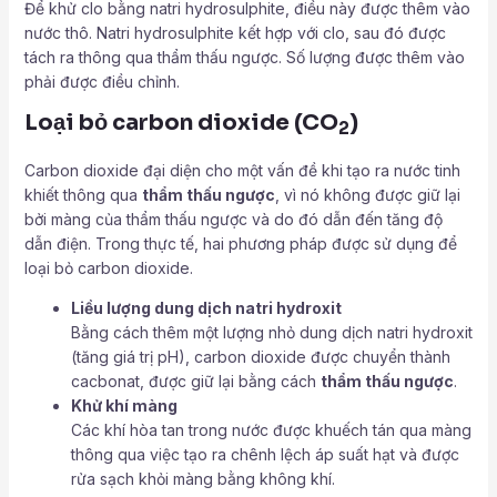
Để khử clo bằng natri hydrosulphite, điều này được thêm vào
nước thô. Natri hydrosulphite kết hợp với clo, sau đó được
tách ra thông qua thẩm thấu ngược. Số lượng được thêm vào
phải được điều chỉnh.
Loại bỏ carbon dioxide (CO
)
2
Carbon dioxide đại diện cho một vấn đề khi tạo ra nước tinh
khiết thông qua
thẩm thấu ngược
, vì nó không được giữ lại
bởi màng của thẩm thấu ngược và do đó dẫn đến tăng độ
dẫn điện. Trong thực tế, hai phương pháp được sử dụng để
loại bỏ carbon dioxide.
Liều lượng dung dịch natri hydroxit
Bằng cách thêm một lượng nhỏ dung dịch natri hydroxit
(tăng giá trị pH), carbon dioxide được chuyển thành
cacbonat, được giữ lại bằng cách
thẩm thấu ngược
.
Khử khí màng
Các khí hòa tan trong nước được khuếch tán qua màng
thông qua việc tạo ra chênh lệch áp suất hạt và được
rửa sạch khỏi màng bằng không khí.