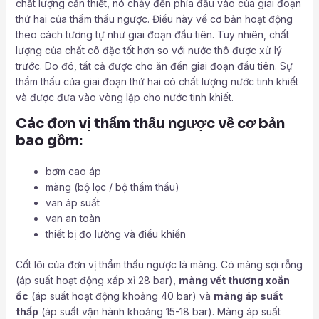
chất lượng cần thiết, nó chảy đến phía đầu vào của giai đoạn
thứ hai của thẩm thấu ngược. Điều này về cơ bản hoạt động
theo cách tương tự như giai đoạn đầu tiên. Tuy nhiên, chất
lượng của chất cô đặc tốt hơn so với nước thô được xử lý
trước. Do đó, tất cả được cho ăn đến giai đoạn đầu tiên. Sự
thẩm thấu của giai đoạn thứ hai có chất lượng nước tinh khiết
và được đưa vào vòng lặp cho nước tinh khiết.
Các đơn vị thẩm thấu ngược về cơ bản
bao gồm:
bơm cao áp
màng (bộ lọc / bộ thẩm thấu)
van áp suất
van an toàn
thiết bị đo lường và điều khiển
Cốt lõi của đơn vị thẩm thấu ngược là màng. Có màng sợi rỗng
(áp suất hoạt động xấp xỉ 28 bar),
màng vết thương xoắn
ốc
(áp suất hoạt động khoảng 40 bar) và
màng áp suất
thấp
(áp suất vận hành khoảng 15-18 bar). Màng áp suất