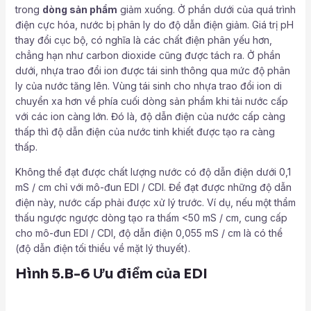
trong
dòng sản phẩm
giảm xuống. Ở phần dưới của quá trình
điện cực hóa, nước bị phân ly do độ dẫn điện giảm. Giá trị pH
thay đổi cục bộ, có nghĩa là các chất điện phân yếu hơn,
chẳng hạn như carbon dioxide cũng được tách ra. Ở phần
dưới, nhựa trao đổi ion được tái sinh thông qua mức độ phân
ly của nước tăng lên. Vùng tái sinh cho nhựa trao đổi ion di
chuyển xa hơn về phía cuối dòng sản phẩm khi tải nước cấp
với các ion càng lớn. Đó là, độ dẫn điện của nước cấp càng
thấp thì độ dẫn điện của nước tinh khiết được tạo ra càng
thấp.
Không thể đạt được chất lượng nước có độ dẫn điện dưới 0,1
mS / cm chỉ với mô-đun EDI / CDI. Để đạt được những độ dẫn
điện này, nước cấp phải được xử lý trước. Ví dụ, nếu một thẩm
thấu ngược ngược dòng tạo ra thấm <50 mS / cm, cung cấp
cho mô-đun EDI / CDI, độ dẫn điện 0,055 mS / cm là có thể
(độ dẫn điện tối thiểu về mặt lý thuyết).
Hình 5.B-6 Ưu điểm của EDI