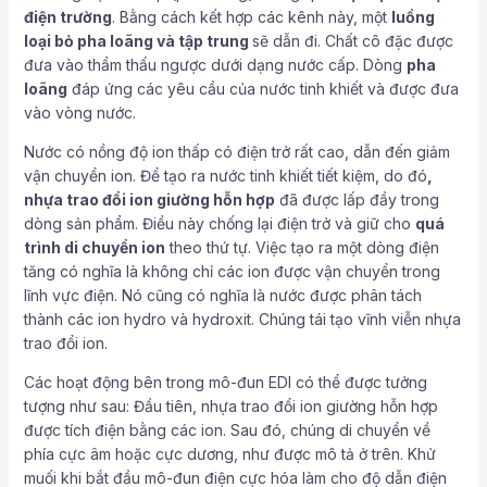
điện trường
. Bằng cách kết hợp các kênh này, một
luồng
loại bỏ pha loãng và tập trung
sẽ dẫn đi. Chất cô đặc được
đưa vào thẩm thấu ngược dưới dạng nước cấp. Dòng
pha
loãng
đáp ứng các yêu cầu của nước tinh khiết và được đưa
vào vòng nước.
Nước có nồng độ ion thấp có điện trở rất cao, dẫn đến giảm
vận chuyển ion. Để tạo ra nước tinh khiết tiết kiệm, do đó
,
nhựa trao đổi ion giường hỗn hợp
đã được lấp đầy trong
dòng sản phẩm. Điều này chống lại điện trở và giữ cho
quá
trình di chuyển ion
theo thứ tự. Việc tạo ra một dòng điện
tăng có nghĩa là không chỉ các ion được vận chuyển trong
lĩnh vực điện. Nó cũng có nghĩa là nước được phân tách
thành các ion hydro và hydroxit. Chúng tái tạo vĩnh viễn nhựa
trao đổi ion.
Các hoạt động bên trong mô-đun EDI có thể được tưởng
tượng như sau: Đầu tiên, nhựa trao đổi ion giường hỗn hợp
được tích điện bằng các ion. Sau đó, chúng di chuyển về
phía cực âm hoặc cực dương, như được mô tả ở trên. Khử
muối khi bắt đầu mô-đun điện cực hóa làm cho độ dẫn điện