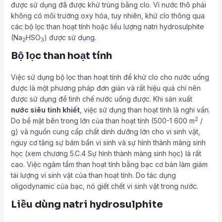
được sử dụng đã được khử trùng bằng clo. Vì nước thô phải
không có môi trường oxy hóa, tuy nhiên, khử clo thông qua
các bộ lọc than hoạt tính hoặc liều lượng natri hydrosulphite
(Na
HSO
) được sử dụng.
2
3
Bộ lọc than hoạt tính
Việc sử dụng bộ lọc than hoạt tính để khử clo cho nước uống
được là một phương pháp đơn giản và rất hiệu quả chỉ nên
được sử dụng để tinh chế nước uống được. Khi sản xuất
nước siêu tinh khiết
, việc sử dụng than hoạt tính là nghi vấn.
2
Do bề mặt bên trong lớn của than hoạt tính (500-1 600 m
/
g) và nguồn cung cấp chất dinh dưỡng lớn cho vi sinh vật,
nguy cơ tăng sự bám bẩn vi sinh và sự hình thành màng sinh
học (xem chương 5.C.4 Sự hình thành màng sinh học) là rất
cao. Việc ngâm tẩm than hoạt tính bằng bạc cơ bản làm giảm
tải lượng vi sinh vật của than hoạt tính. Do tác dụng
oligodynamic của bạc, nó giết chết vi sinh vật trong nước.
Liều dùng natri hydrosulphite