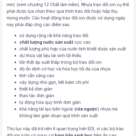
mm) (xem chương 1.2 Chất làm mềm). Nhựa trao đổi ion cụ thể
phải được lựa chọn theo quá trình trao đổi hoặc hấp thụ
mong muốn. Các hoạt động trao đổi ion được sử dụng ngày
nay phải đáp ứng các điểm sau:
sử dụng rộng rãi khả năng trao đổi
chất lượng nước sản xuất
cực cao
chất lượng phù hợp của nước tinh khiết được sản xuất
dư thừa vật liệu tái sinh tối thiểu
tổn thất áp suất thấp trong bộ trao đổi ion
độ ổn định cơ học và hóa học tối đa của nhựa
tính sẵn sàng cao
xây dựng nhỏ gọn, tiết kiệm chi phí
thiết kế đơn giản
thao tác đơn giản
tự động hóa quy trình đơn giản
khả năng tái tạo bên ngoài (
rửa ngược
) nhựa mà
không làm gián đoạn quá trình sản xuất
Thủ tục này đã trở nên ít quan trọng hơn EDI, vì các bộ trao
đổi ion luôn có nguy cơ
bám bẩn sinh học
tiềm ẩn cao.