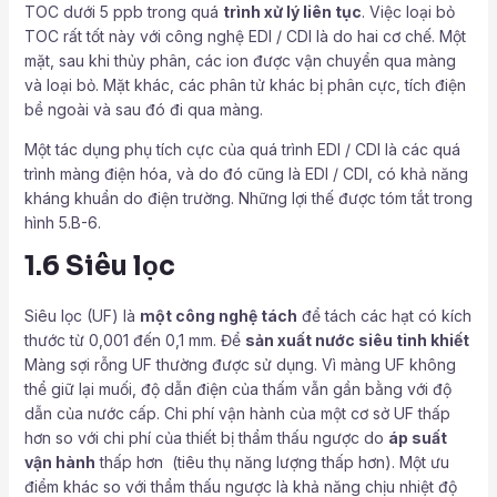
TOC dưới 5 ppb trong quá
trình xử lý liên tục
. Việc loại bỏ
TOC rất tốt này với công nghệ EDI / CDI là do hai cơ chế. Một
mặt, sau khi thủy phân, các ion được vận chuyển qua màng
và loại bỏ. Mặt khác, các phân tử khác bị phân cực, tích điện
bề ngoài và sau đó đi qua màng.
Một tác dụng phụ tích cực của quá trình EDI / CDI là các quá
trình màng điện hóa, và do đó cũng là EDI / CDI, có khả năng
kháng khuẩn do điện trường. Những lợi thế được tóm tắt trong
hình 5.B-6.
1.6 Siêu lọc
Siêu lọc (UF) là
một công nghệ tách
để tách các hạt có kích
thước từ 0,001 đến 0,1 mm. Để
sản xuất nước siêu tinh khiết
Màng sợi rỗng UF thường được sử dụng. Vì màng UF không
thể giữ lại muối, độ dẫn điện của thấm vẫn gần bằng với độ
dẫn của nước cấp. Chi phí vận hành của một cơ sở UF thấp
hơn so với chi phí của thiết bị thẩm thấu ngược do
áp suất
vận hành
thấp hơn (tiêu thụ năng lượng thấp hơn). Một ưu
điểm khác so với thẩm thấu ngược là khả năng chịu nhiệt độ