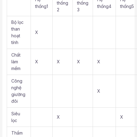
thống
thống
thống1
thống4
thống5
2
3
Bộ lọc
than
X
hoạt
tính
Chất
làm
X
X
X
X
mềm
Công
nghệ
X
giường
đôi
Siêu
X
X
lọc
Thẩm