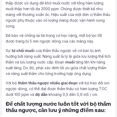
thấp được sử dụng để khử muối nước với tổng hàm lượng
muối thấp hơn tối đa 2000 ppm. Chúng được thiết kế như
màng vết thương xoắn ốc. Hiệu suất của một đơn vị thẩm thấu
ngược phụ thuộc vào số lượng màng được vận hành song
song.
Để bảo vệ chống lại tải trọng cơ học nặng, một bộ lọc tốt
được trang bị 5 mm ngược dòng của các màng này.
Sự
từ chối muối
của thẩm thấu ngược về cơ bản bị ảnh
hưởng bởi năng suất. Năng suất là tỷ lệ giữa lưu lượng thể tích
thấm và lưu lượng nước cấp. Đoạn
muối
tăng lên khi năng
suất tăng. Do đó, phải xác định tối ưu giữa chất lượng thấm
và năng suất thấm cho từng trường hợp ứng dụng.
Với bộ
thẩm thấu ngược nhiều giai đoạn
với bộ trao đổi ion
ngược dòng, có thể đạt được thẩm thấu có hàm lượng TOC
dưới 100 ppm và
độ dẫn
khoảng 0,5 đến 0,6 mS / cm.
Để chất lượng nước luôn tốt với bộ
thẩm
thấu ngược
, cần lưu ý những điểm sau: