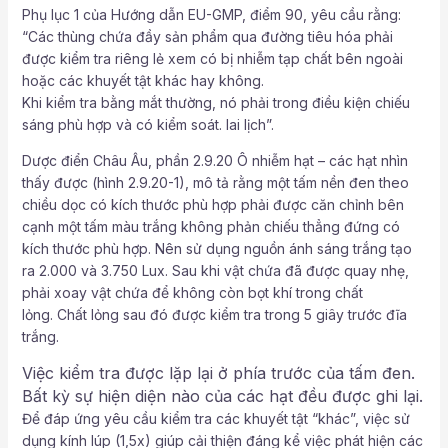
Phụ lục 1 của Hướng dẫn EU-GMP, điểm 90, yêu cầu rằng:
“Các thùng chứa đầy sản phẩm qua đường tiêu hóa phải
được kiểm tra riêng lẻ xem có bị nhiễm tạp chất bên ngoài
hoặc các khuyết tật khác hay không.
Khi kiểm tra bằng mắt thường, nó phải trong điều kiện chiếu
sáng phù hợp và có kiểm soát. lai lịch”.
Dược điển Châu Âu, phần 2.9.20 Ô nhiễm hạt – các hạt nhìn
thấy được (hình 2.9.20-1), mô tả rằng một tấm nền đen theo
chiều dọc có kích thước phù hợp phải được căn chỉnh bên
cạnh một tấm màu trắng không phản chiếu thẳng đứng có
kích thước phù hợp. Nên sử dụng nguồn ánh sáng trắng tạo
ra 2.000 và 3.750 Lux. Sau khi vật chứa đã được quay nhẹ,
phải xoay vật chứa để không còn bọt khí trong chất
lỏng. Chất lỏng sau đó được kiểm tra trong 5 giây trước đĩa
trắng.
Việc kiểm tra được lặp lại ở phía trước của tấm đen.
Bất kỳ sự hiện diện nào của các hạt đều được ghi lại.
Để đáp ứng yêu cầu kiểm tra các khuyết tật “khác”, việc sử
dụng kính lúp (1,5x) giúp cải thiện đáng kể việc phát hiện các