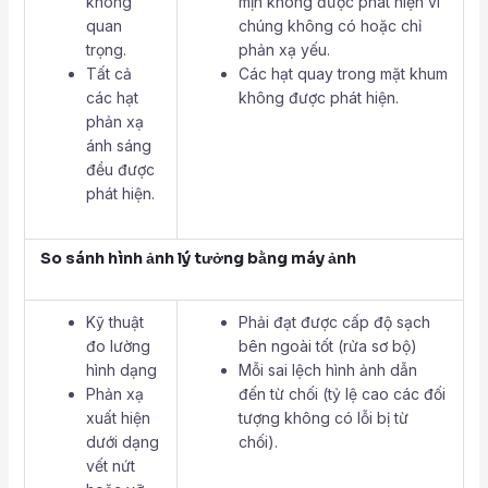
không
mịn không được phát hiện vì
quan
chúng không có hoặc chỉ
trọng.
phản xạ yếu.
Tất cả
Các hạt quay trong mặt khum
các hạt
không được phát hiện.
phản xạ
ánh sáng
đều được
phát hiện.
So sánh hình ảnh lý tưởng bằng máy ảnh
Kỹ thuật
Phải đạt được cấp độ sạch
đo lường
bên ngoài tốt (rửa sơ bộ)
hình dạng
Mỗi sai lệch hình ảnh dẫn
Phản xạ
đến từ chối (tỷ lệ cao các đối
xuất hiện
tượng không có lỗi bị từ
dưới dạng
chối).
vết nứt