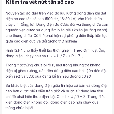
Kiểm tra vết nứt tần số cao
Nguyên tắc đo dựa trên việc đo lưu lượng dòng điện khi đặt
điện áp cao tần số cao (500 Hz, 16-30 kV) vào bình chứa
thủy tinh (ống, lọ). Dòng điện đo được đối với thùng chứa còn
nguyên vẹn được sử dụng làm biến điều khiển (đường cơ sở)
cho thùng chứa. Có thể phát hiện sự phóng điện thấp liên tục
giữa các điện cực và đối tượng thử nghiệm.
Hình 12.I-4 cho thấy thiết lập thử nghiệm. Theo định luật Ôm,
dòng điện I chạy như sau: I
= U / Z
+ R + Z
1
1
2
Trong một thùng chứa bị rò rỉ, một trong những trở kháng
điện bị giảm xuống, dẫn đến dòng điện cao hơn (lên đến đột
biến sét) và vượt quá đáng kể tín hiệu đường cơ sở.
Sự khác biệt của dòng điện giữa tín hiệu cơ bản và dòng điện
cao hơn được biểu diễn trên điốt và được sử dụng làm tiêu
chí để phát hiện theo định luật Ohm I = U / R + Z. Trong điều
kiện dòng điện không đổi, dòng điện cao hơn chạy qua
thùng chứa bị lỗi.