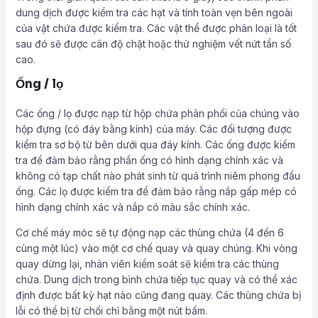
dung dịch được kiểm tra các hạt và tính toàn vẹn bên ngoài
của vật chứa được kiểm tra. Các vật thể được phân loại là tốt
sau đó sẽ được cân độ chặt hoặc thử nghiệm vết nứt tần số
cao.
Ống / lọ
Các ống / lọ được nạp từ hộp chứa phân phối của chúng vào
hộp đựng (có đáy bằng kính) của máy. Các đối tượng được
kiểm tra sơ bộ từ bên dưới qua đáy kính. Các ống được kiểm
tra để đảm bảo rằng phần ống có hình dạng chính xác và
không có tạp chất nào phát sinh từ quá trình niêm phong đầu
ống. Các lọ được kiểm tra để đảm bảo rằng nắp gấp mép có
hình dạng chính xác và nắp có màu sắc chính xác.
Cơ chế máy móc sẽ tự động nạp các thùng chứa (4 đến 6
cùng một lúc) vào một cơ chế quay và quay chúng. Khi vòng
quay dừng lại, nhân viên kiểm soát sẽ kiểm tra các thùng
chứa. Dung dịch trong bình chứa tiếp tục quay và có thể xác
định được bất kỳ hạt nào cũng đang quay. Các thùng chứa bị
lỗi có thể bị từ chối chỉ bằng một nút bấm.