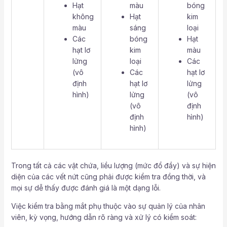
Hạt
màu
bóng
không
Hạt
kim
màu
sáng
loại
Các
bóng
Hạt
hạt lơ
kim
màu
lửng
loại
Các
(vô
Các
hạt lơ
định
hạt lơ
lửng
hình)
lửng
(vô
(vô
định
định
hình)
hình)
Trong tất cả các vật chứa, liều lượng (mức đổ đầy) và sự hiện
diện của các vết nứt cũng phải được kiểm tra đồng thời, và
mọi sự dễ thấy được đánh giá là một dạng lỗi.
Việc kiểm tra bằng mắt phụ thuộc vào sự quản lý của nhân
viên, kỳ vọng, hướng dẫn rõ ràng và xử lý có kiểm soát: