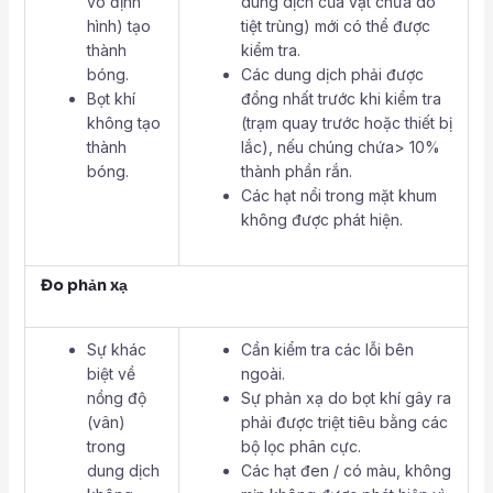
vô định
dung dịch của vật chứa do
hình) tạo
tiệt trùng) mới có thể được
thành
kiểm tra.
bóng.
Các dung dịch phải được
Bọt khí
đồng nhất trước khi kiểm tra
không tạo
(trạm quay trước hoặc thiết bị
thành
lắc), nếu chúng chứa> 10%
bóng.
thành phần rắn.
Các hạt nổi trong mặt khum
không được phát hiện.
Đo phản xạ
Sự khác
Cần kiểm tra các lỗi bên
biệt về
ngoài.
nồng độ
Sự phản xạ do bọt khí gây ra
(vân)
phải được triệt tiêu bằng các
trong
bộ lọc phân cực.
dung dịch
Các hạt đen / có màu, không