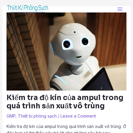
Skip
Post
Main
to
navigation
Men
content
Kiểm tra độ kín của ampul trong
quá trình sản xuất vô trùng
GMP
,
Thiết bị phòng sạch
/
Leave a Comment
Kiểm tra độ kín của ampul trong quá trình sản xuất vô trùng: Ở
đây bạn sẽ tìm thấy câu trả lời cho những câu hỏi sau: