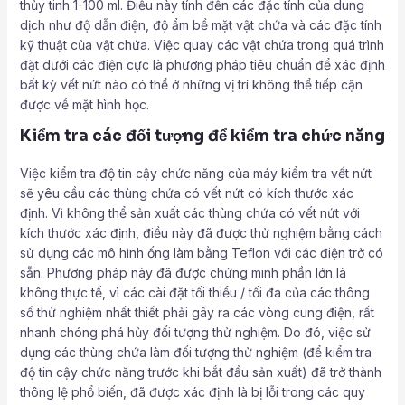
thủy tinh 1-100 ml. Điều này tính đến các đặc tính của dung
dịch như độ dẫn điện, độ ẩm bề mặt vật chứa và các đặc tính
kỹ thuật của vật chứa. Việc quay các vật chứa trong quá trình
đặt dưới các điện cực là phương pháp tiêu chuẩn để xác định
bất kỳ vết nứt nào có thể ở những vị trí không thể tiếp cận
được về mặt hình học.
Kiểm tra các đối tượng để kiểm tra chức năng
Việc kiểm tra độ tin cậy chức năng của máy kiểm tra vết nứt
sẽ yêu cầu các thùng chứa có vết nứt có kích thước xác
định. Vì không thể sản xuất các thùng chứa có vết nứt với
kích thước xác định, điều này đã được thử nghiệm bằng cách
sử dụng các mô hình ống làm bằng Teflon với các điện trở có
sẵn. Phương pháp này đã được chứng minh phần lớn là
không thực tế, vì các cài đặt tối thiểu / tối đa của các thông
số thử nghiệm nhất thiết phải gây ra các vòng cung điện, rất
nhanh chóng phá hủy đối tượng thử nghiệm. Do đó, việc sử
dụng các thùng chứa làm đối tượng thử nghiệm (để kiểm tra
độ tin cậy chức năng trước khi bắt đầu sản xuất) đã trở thành
thông lệ phổ biến, đã được xác định là bị lỗi trong các quy