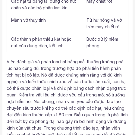
Các hạt từ băng tải dùng cho nút
Máy chiết rót
chặn và các bộ phận làm kín
Mảnh vỡ thủy tinh
Từ hư hỏng và vỡ
trên máy chiết rót
Các thành phần thiêu kết hoặc
Bước xử lý niêm
nứt của dung dịch, kết tinh
phong
Việc đánh giá và phân loại hạt bằng mắt thường không phải
lúc nào cũng đủ, trong trường hợp đó phải tiến hành phân
tích hạt bị cô lập. Nó đã được chứng minh rằng với đủ kinh
nghiệm và kiến ​​thức chính xác về các bước sản xuất, các hạt
có thể được phân loại và chỉ định bằng cách nhận dạng trực
quan. Kiểm tra vật liệu chỉ được yêu cầu trong một số trường
hợp hiếm hoi. Nói chung, nhân viên yêu cầu được đào tạo
chuyên sâu trước khi họ có thể xác định các hạt, nếu chúng
đạt đến kích thước xấp xỉ. 80 mm. Điều quan trọng là phải tính
đến bất kỳ độ phóng đại nào gây ra bởi hình dạng và đường
kính của vật chứa. Trong chương trình đào tạo, nhân viên
kiểm soát phải được giới thiệu về tất cả các dạng lỗi đã được