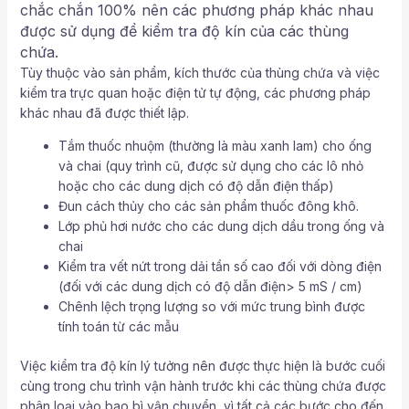
chắc chắn 100% nên các phương pháp khác nhau
được sử dụng để kiểm tra độ kín của các thùng
chứa.
Tùy thuộc vào sản phẩm, kích thước của thùng chứa và việc
kiểm tra trực quan hoặc điện tử tự động, các phương pháp
khác nhau đã được thiết lập.
Tắm thuốc nhuộm (thường là màu xanh lam) cho ống
và chai (quy trình cũ, được sử dụng cho các lô nhỏ
hoặc cho các dung dịch có độ dẫn điện thấp)
Đun cách thủy cho các sản phẩm thuốc đông khô.
Lớp phủ hơi nước cho các dung dịch dầu trong ống và
chai
Kiểm tra vết nứt trong dải tần số cao đối với dòng điện
(đối với các dung dịch có độ dẫn điện> 5 mS / cm)
Chênh lệch trọng lượng so với mức trung bình được
tính toán từ các mẫu
Việc kiểm tra độ kín lý tưởng nên được thực hiện là bước cuối
cùng trong chu trình vận hành trước khi các thùng chứa được
phân loại vào bao bì vận chuyển, vì tất cả các bước cho đến