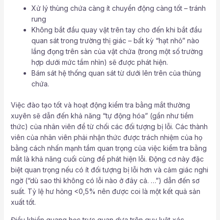
Xử lý thùng chứa càng ít chuyển động càng tốt – tránh
rung
Không bắt đầu quay vật trên tay cho đến khi bắt đầu
quan sát trong trường thị giác – bất kỳ “hạt nhỏ” nào
lắng đọng trên sàn của vật chứa (trong một số trường
hợp dưới mức tầm nhìn) sẽ được phát hiện.
Bám sát hệ thống quan sát từ dưới lên trên của thùng
chứa.
Việc đào tạo tốt và hoạt động kiểm tra bằng mắt thường
xuyên sẽ dẫn đến khả năng “tự động hóa” (gần như tiềm
thức) của nhân viên để từ chối các đối tượng bị lỗi. Các thành
viên của nhân viên phải nhận thức được trách nhiệm của họ
bằng cách nhấn mạnh tầm quan trọng của việc kiểm tra bằng
mắt là khả năng cuối cùng để phát hiện lỗi. Động cơ này đặc
biệt quan trọng nếu có ít đối tượng bị lỗi hơn và cảm giác nghi
ngờ (“dù sao thì không có lỗi nào ở đây cả. …”) dẫn đến sơ
suất. Tỷ lệ hư hỏng <0,5% nên được coi là một kết quả sản
xuất tốt.
Điều khiển quang học trực quan dựa trên quy luật xác