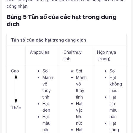
công nhận.
Bảng 5 Tần số của các hạt trong dung
dịch
Tần số của các hạt trong dung dịch
Ampoules
Chai thủy
Hộp nhựa
tinh
(trong)
Cao
Sợi
Sợi
Sợi
Mảnh
Mảnh
Hạt
vỡ
vỡ
không
thủy
thủy
màu
tinh
tinh
Hạt
Hạt
Hạt
ish
Thấp
đen
vật
màu
Hạt
liệu
nâu
màu
nút
Hạt
nâu
Hạt
sáng