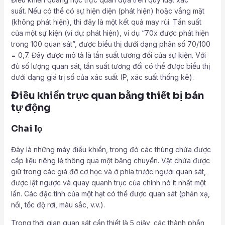
suất. Nếu có thể có sự hiện diện (phát hiện) hoặc vắng mặt
(không phát hiện), thì đây là một kết quả may rủi. Tần suất
của một sự kiện (ví dụ: phát hiện), ví dụ “70x được phát hiện
trong 100 quan sát”, được biểu thị dưới dạng phân số 70/100
= 0,7. Đây được mô tả là tần suất tương đối của sự kiện. Với
đủ số lượng quan sát, tần suất tương đối có thể được biểu thị
dưới dạng giá trị số của xác suất (P, xác suất thống kê).
Điều khiển trực quan bằng thiết bị bán
tự động
Chai lọ
Đây là những máy điều khiển, trong đó các thùng chứa được
cấp liệu riêng lẻ thông qua một băng chuyền. Vật chứa được
giữ trong các giá đỡ cơ học và ở phía trước người quan sát,
được lật ngược và quay quanh trục của chính nó ít nhất một
lần. Các đặc tính của một hạt có thể được quan sát (phản xạ,
nổi, tốc độ rơi, màu sắc, v.v.).
Trong thời gian quan sát cần thiết là 5 giây, các thành phần