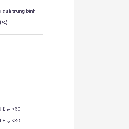
u quả trung bình
(%)
Ј E
<60
m
Ј E
<80
m