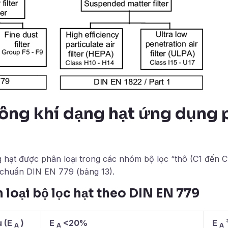
hông khí dạng hạt ứng dụng
g hạt được phân loại trong các nhóm bộ lọc “thô (C1 đến C
u chuẩn DIN EN 779 (bảng 13).
 loại bộ lọc hạt theo DIN EN 779
u (E
)
E
<20%
E
A
A
A