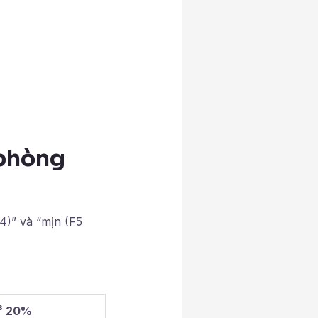
 phòng
4)” và “mịn (F5
³ 20%