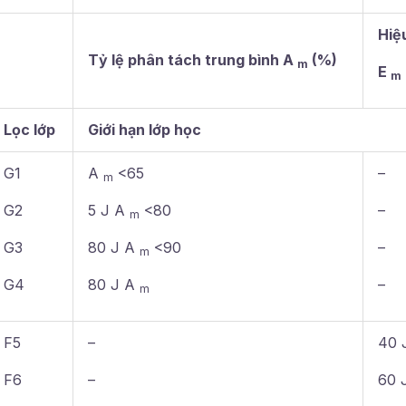
Hiệ
Tỷ lệ phân tách trung bình A
(%)
m
E
m
Lọc lớp
Giới hạn lớp học
G1
A
<65
–
m
G2
5 Ј A
<80
–
m
G3
80 Ј A
<90
–
m
G4
80 Ј A
–
m
F5
–
40 
F6
–
60 