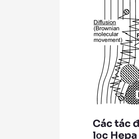
Các tác 
lọc Hepa