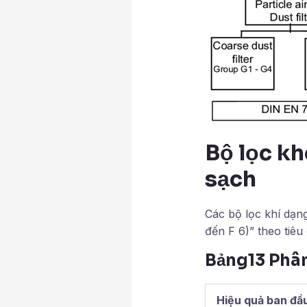
Bộ lọc k
sạch
Các bộ lọc khí dạn
đến F 6)” theo tiê
Bảng13 Phân
Hiệu quả ban đầ