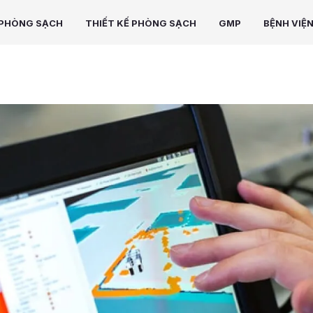
PHÒNG SẠCH
THIẾT KẾ PHÒNG SẠCH
GMP
BỆNH VIỆ