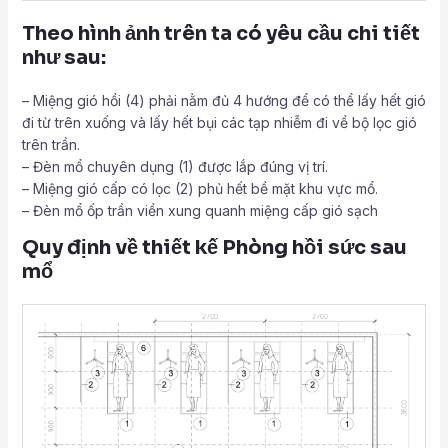
Theo hình ảnh trên ta có yêu cầu chi tiết
như sau:
– Miệng gió hồi (4) phải nằm đủ 4 hướng để có thể lấy hết gió
đi từ trên xuống và lấy hết bụi các tạp nhiễm đi về bộ lọc gió
trên trần.
– Đèn mổ chuyên dụng (1) được lắp đúng vị trí.
– Miệng gió cấp có lọc (2) phủ hết bề mặt khu vực mổ.
– Đèn mổ ốp trần viền xung quanh miệng cấp gió sạch
Quy định về thiết kế Phòng hồi sức sau
mổ