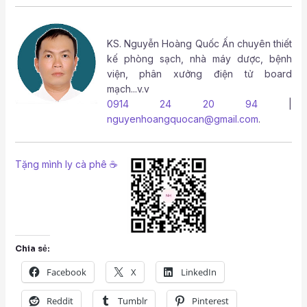
KS.
Nguyễn Hoàng Quốc Ấn
chuyên thiết
kế phòng sạch, nhà máy dược, bệnh
viện, phân xưởng điện tử board
mạch...v.v
0914 24 20 94
|
nguyenhoangquocan@gmail.com
.
Tặng mình ly cà phê ☕
Chia sẻ:
Facebook
X
LinkedIn
Reddit
Tumblr
Pinterest