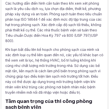
Các hướng dẫn điển hình cần tuân theo khi xem xét phòng
sạch là yêu cầu dịch vụ, lựa chọn địa điểm, thiết kế, phương
pháp xây dựng và an toàn. Phòng sạch tuân theo tiêu chuẩn
phân loại ISO 14644-1 để xác định mức độ tập trung của các
hạt trong phòng sạch. Xác định cấp độ sạch tối thiểu, không
phải thiết kế cụ thể. Các nhà thuốc bệnh viện sẽ tuân theo
Tiêu chuẩn Dược điển Hoa Kỳ 797 và 800 (USP 797/USP
800).
Khi bạn bắt đầu lên kế hoạch cho phòng sạch của mình và
xác định loại cụ thể liên quan đến nó, các yếu tố khác bạn có
thể xem xét là lọc, hệ thống HVAC, bố trí luồng không khí
cũng như chất lượng môi trường trong nhà. Sử dụng các bề
mặt rắn, liền mạch là cách làm phổ biến trong phòng sạch vì
chúng giúp tạo điều kiện làm sạch môi trường tốt hơn. Điều
này có thể được áp dụng trong môi trường bệnh viện khi
nhân viên khử trùng các phòng nơi bệnh nhân mắc bệnh
truyền nhiễm mới nổi đã nhập viện hoặc điều trị.
Tầm quan trọng của thi công phòng
sạch bệnh viện