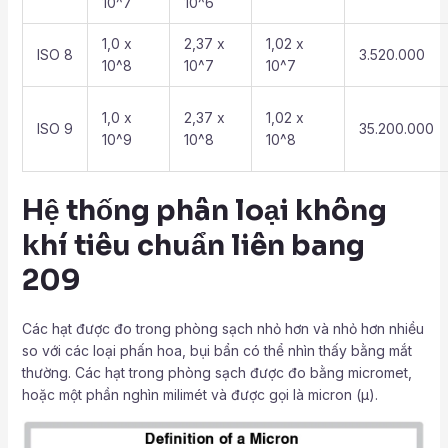
10^7
10^6
1,0 x
2,37 x
1,02 x
ISO 8
3.520.000
10^8
10^7
10^7
1,0 x
2,37 x
1,02 x
ISO 9
35.200.000
10^9
10^8
10^8
Hệ thống phân loại không
khí tiêu chuẩn liên bang
209
Các hạt được đo trong phòng sạch nhỏ hơn và nhỏ hơn nhiều
so với các loại phấn hoa, bụi bẩn có thể nhìn thấy bằng mắt
thường. Các hạt trong phòng sạch được đo bằng micromet,
hoặc một phần nghìn milimét và được gọi là micron (µ).