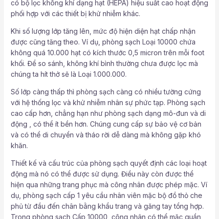
có bộ lọc không khí dạng hạt (HEPA) hiệu suất cao hoạt động
phối hợp với các thiết bị khử nhiễm khác.
Khi số lượng lớp tăng lên, mức độ hiện diện hạt chấp nhận
được cũng tăng theo. Ví dụ, phòng sạch Loại 10000 chứa
không quá 10.000 hạt có kích thước 0,5 micron trên mỗi foot
khối. Để so sánh, không khí bình thường chưa được lọc mà
chúng ta hít thở sẽ là Loại 1.000.000.
Số lớp càng thấp thì phòng sạch càng có nhiều tường cứng
với hệ thống lọc và khử nhiễm nhân sự phức tạp. Phòng sạch
cao cấp hơn, chẳng hạn như phòng sạch dạng mô-đun và di
động , có thể ít bền hơn. Chúng cung cấp sự bảo vệ cơ bản
và có thể di chuyển và tháo rời dễ dàng mà không gặp khó
khăn.
Thiết kế và cấu trúc của phòng sạch quyết định các loại hoạt
động mà nó có thể được sử dụng. Điều này còn được thể
hiện qua những trang phục mà công nhân được phép mặc. Ví
dụ, phòng sạch cấp 1 yêu cầu nhân viên mặc bộ đồ thỏ che
phủ từ đầu đến chân bằng khẩu trang và găng tay tổng hợp.
Trong phòng sạch Cấp 10000, công nhân có thể mặc quần