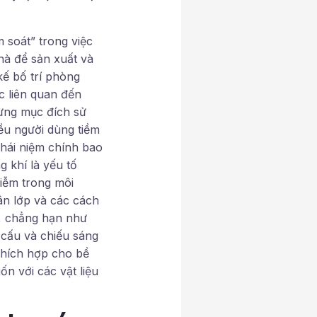
 soát” trong việc
hà để sản xuất và
kế bố trí phòng
c liên quan đến
ừng mục đích sử
ều người dùng tiềm
hái niệm chính bao
 khí là yếu tố
hiễm trong môi
ân lớp và các cách
u, chẳng hạn như
 cấu và chiếu sáng
thích hợp cho bề
n với các vật liệu