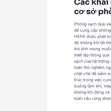
Các khái
cơ sở ph
Phòng sạch dựa vào
để cung cấp không 
HEPA được phát tri
độ không khí tối th
khí tĩnh mong muốn
thiết lập thông qu
sạch của hệ thống 
tuân thủ nghiêm ngặ
chặt chẽ để kiểm so
trúc trong việc cu
buồng tắm khí, máy
không khí động và 
toàn cầu cũng được