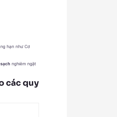
ẳng hạn như Cơ
 sạch
nghiêm ngặt
o các quy