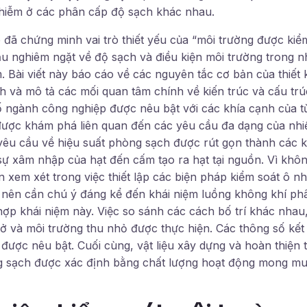
hiễm ở các phân cấp độ sạch khác nhau.
đã chứng minh vai trò thiết yếu của “môi trường được kiểm
u nghiêm ngặt về độ sạch và điều kiện môi trường trong n
 Bài viết này báo cáo về các nguyên tắc cơ bản của thiết 
 và mô tả các mối quan tâm chính về kiến ​​trúc và cấu trú
 ngành công nghiệp được nêu bật với các khía cạnh của t
ược khám phá liên quan đến các yêu cầu đa dạng của nhi
yêu cầu về hiệu suất phòng sạch được rút gọn thành các k
ự xâm nhập của hạt đến cấm tạo ra hạt tại nguồn. Vì không
 xem xét trong việc thiết lập các biện pháp kiểm soát ô n
nên cần chú ý đáng kể đến khái niệm luồng không khí ph
hợp khái niệm này. Việc so sánh các cách bố trí khác nha
 và môi trường thu nhỏ được thực hiện. Các thông số kết
được nêu bật. Cuối cùng, vật liệu xây dựng và hoàn thiện 
g sạch được xác định bằng chất lượng hoạt động mong muố