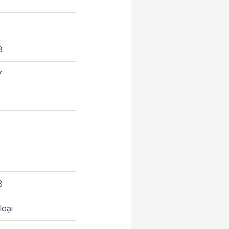
8
7
8
oại