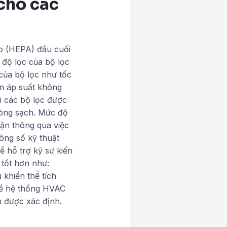
cho các
ao (HEPA) đầu cuối
độ lọc của bộ lọc
của bộ lọc như tốc
ảm áp suất không
i các bộ lọc được
hòng sạch. Mức độ
uận thông qua việc
hông số kỹ thuật
hỗ trợ kỹ sư kiến ​​
 tốt hơn như:
 khiển thể tích
về hệ thống HVAC
 được xác định.