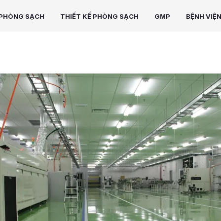
PHÒNG SẠCH
THIẾT KẾ PHÒNG SẠCH
GMP
BỆNH VIỆ