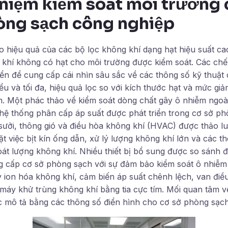
 niệm kiểm soát môi trường 
òng sạch công nghiệp
 hiệu quả của các bộ lọc không khí dạng hạt hiệu suất c
khí không có hạt cho môi trường được kiểm soát. Các chế 
ển để cung cấp cái nhìn sâu sắc về các thông số kỹ thuật 
iểu và tối đa, hiệu quả lọc so với kích thước hạt và mức gi
. Một phác thảo về kiểm soát dòng chất gây ô nhiễm ngoà
a hệ thống phân cấp áp suất được phát triển trong cơ sở p
sưởi, thông gió và điều hòa không khí (HVAC) được thảo l
t việc bịt kín ống dẫn, xử lý lượng không khí lớn và các t
át lượng không khí. Nhiều thiết bị bổ sung được so sánh để 
ng cấp cơ sở phòng sạch với sự đảm bảo kiểm soát ô nhiễm
 ion hóa không khí, cảm biến áp suất chênh lệch, van điều
máy khử trùng không khí bằng tia cực tím. Mối quan tâm 
 mô tả bằng các thông số điển hình cho cơ sở phòng sạch