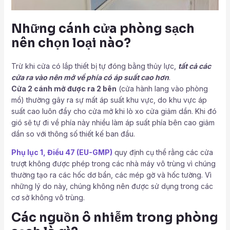
Những cánh cửa phòng sạch
nên chọn loại nào?
Trừ khi cửa có lắp thiết bị tự đóng bằng thủy lực,
tất cả các
cửa ra vào nên mở về phía có áp suất cao hơn
.
Cửa 2 cánh mở được ra 2 bên
(cửa hành lang vào phòng
mổ) thường gây ra sự mất áp suất khu vực, do khu vực áp
suất cao luôn đẩy cho cửa mở khi lò xo cửa giảm dần. Khi đó
gió sẽ tự đi về phía này nhiều làm áp suất phía bên cao giảm
dần so với thông số thiết kế ban đầu.
Phụ lục 1, Điều 47 (EU-GMP)
quy định cụ thể rằng các cửa
trượt không được phép trong các nhà máy vô trùng vì chúng
thường tạo ra các hốc dơ bẩn, các mép gờ và hốc tường. Vì
những lý do này, chúng không nên được sử dụng trong các
cơ sở không vô trùng.
Các nguồn ô nhiễm trong phòng