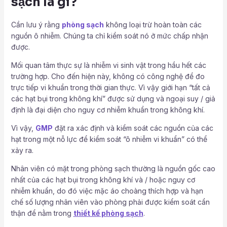
sạch là gì?
Cần lưu ý rằng
phòng sạch
không loại trừ hoàn toàn các
nguồn ô nhiễm. Chúng ta chỉ kiểm soát nó ở mức chấp nhận
được.
Mối quan tâm thực sự là nhiễm vi sinh vật trong hầu hết các
trường hợp. Cho đến hiện này, không có công nghệ để đo
trực tiếp vi khuẩn trong thời gian thực. Vì vậy giới hạn “tất cả
các hạt bụi trong không khí” được sử dụng và ngoại suy / giả
định là đại diện cho nguy cơ nhiễm khuẩn trong không khí.
Vì vậy,
GMP
đặt ra xác định và kiểm soát các nguồn của các
hạt trong một nỗ lực để kiểm soát “ô nhiễm vi khuẩn” có thể
xảy ra.
Nhân viên có mặt trong phòng sạch thường là nguồn gốc cao
nhất của các hạt bụi trong không khí và / hoặc nguy cơ
nhiễm khuẩn, do đó việc mặc áo choàng thích hợp và hạn
chế số lượng nhân viên vào phòng phải được kiểm soát cẩn
thận để nằm trong
thiết kế phòng sạch
.