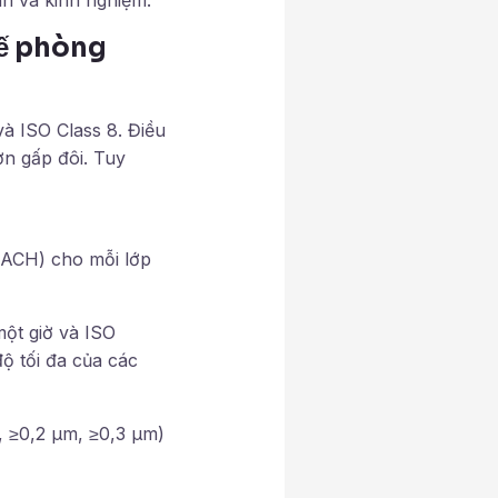
kế phòng
à ISO Class 8. Điều
n gấp đôi. Tuy
 (ACH) cho mỗi lớp
một giờ và ISO
ộ tối đa của các
, ≥0,2 µm, ≥0,3 µm)