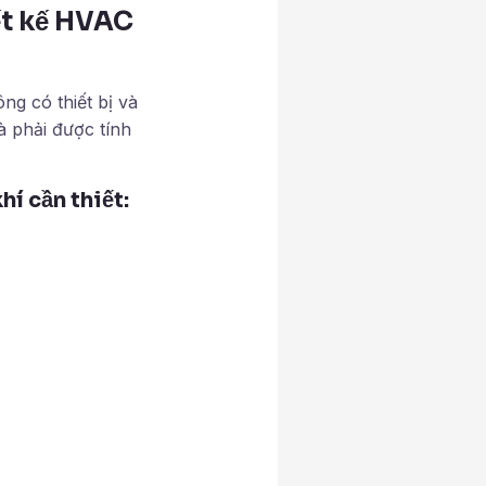
ết kế HVAC
g có thiết bị và
à phải được tính
í cần thiết: