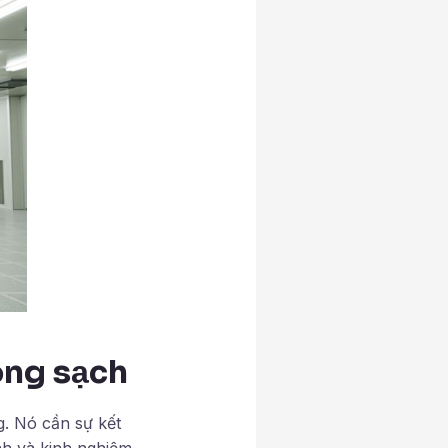
òng sạch
. Nó cần sự kết
nh và kinh nghiệm.