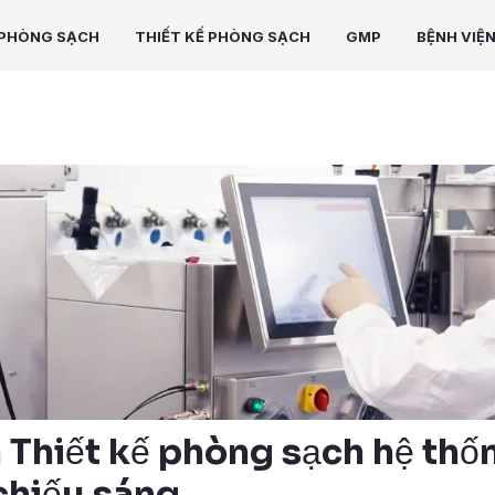
PHÒNG SẠCH
THIẾT KẾ PHÒNG SẠCH
GMP
BỆNH VIỆ
n Thiết kế phòng sạch hệ th
chiếu sáng