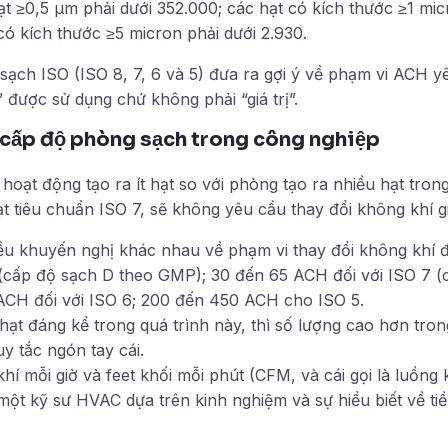
t ≥0,5 µm phải dưới 352.000; các hạt có kích thước ≥1 mic
có kích thước ≥5 micron phải dưới 2.930.
sạch ISO (ISO 8, 7, 6 và 5) đưa ra gợi ý về phạm vi ACH y
 được sử dụng chứ không phải “giá trị”.
 cấp độ phòng sạch trong công nghiệp
oạt động tạo ra ít hạt so với phòng tạo ra nhiều hạt tron
ạt tiêu chuẩn ISO 7, sẽ không yêu cầu thay đổi không khí g
iều khuyến nghị khác nhau về phạm vi thay đổi không khí đ
cấp độ sạch D theo GMP); 30 đến 65 ACH đối với ISO 7 (
CH đối với ISO 6; 200 đến 450 ACH cho ISO 5.
hạt đáng kể trong quá trình này, thì số lượng cao hơn tro
y tắc ngón tay cái.
hí mỗi giờ và feet khối mỗi phút (CFM, và cái gọi là luồng 
một kỹ sư HVAC dựa trên kinh nghiệm và sự hiểu biết về ti