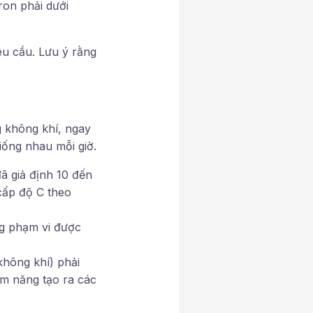
ron phải dưới
êu cầu. Lưu ý rằng
g không khí, ngay
iống nhau mỗi giờ.
ã giả định 10 đến
cấp độ C theo
ng phạm vi được
không khí) phải
ềm năng tạo ra các