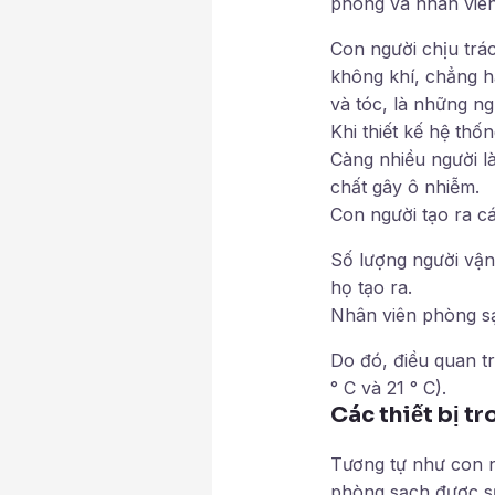
phòng và nhân viên
Con người chịu trá
không khí, chẳng h
và tóc, là những n
Khi thiết kế hệ thố
Càng nhiều người l
chất gây ô nhiễm.
Con người tạo ra c
Số lượng người vận
họ tạo ra.
Nhân viên phòng s
Do đó, điều quan tr
° C và 21 ° C).
Các thiết bị t
Tương tự như con ngư
phòng sạch được sử