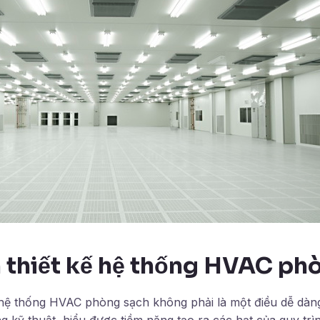
n thiết kế hệ thống HVAC ph
 hệ thống HVAC phòng sạch không phải là một điều dễ dàng
 kỹ thuật, hiểu được tiềm năng tạo ra các hạt của quy trì