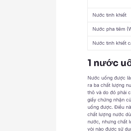
Nước tinh khiết
Nước pha tiêm (
Nước tinh khiết 
1 nước u
Nước uống được là g
ra ba chất lượng n
thô và do đó phải c
giấy chứng nhận củ
uống được. Điều nà
chất lượng nước dù
nước, nhưng chất lư
vòi nào được sử dụ