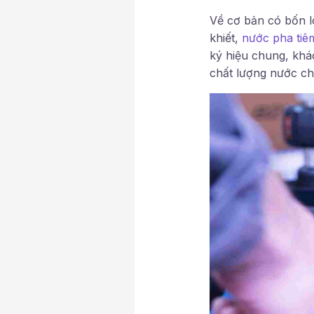
Về cơ bản có bốn 
khiết,
nước pha tiê
ký hiệu chung, khá
chất lượng nước c