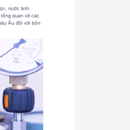
c, nước tinh
n tổng quan về các
hâu Âu đối với bốn