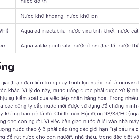
nước đô thị
Nước khử khoáng, nước khử ion
WFI)
Aqua ad iniectabilia, nước siêu tinh khiết, nước cất
cao
Aqua valde purificata, nước ít nội độc tố, nước t
ống
iai đoạn đầu tiên trong quy trình lọc nước, nó là nguyên 
ước khác. Vì lý do này, nước uống được phải được xử lý nh
hịu sự kiểm soát của việc tiếp nhận hàng hóa. Trong nhiều
a các công ty cấp nước mới được sử dụng để chứng minh 
y không bao giờ là đủ. Chỉ thị của Hội đồng 98/83/EC (ngà
ng cho con người. Vì việc bàn giao nước ở lối vào nhà máy
ợng nước theo § 8 phải đáp ứng các giới hạn “tại đầu ra củ
ng để rút nước cho con người”, nhà thầu, trong đặc biệt v