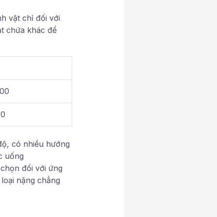
h vật chỉ đối với
ật chứa khác để
100
20
 độ, có nhiều hướng
ớc uống
 chọn đối với ứng
 loại nặng chẳng