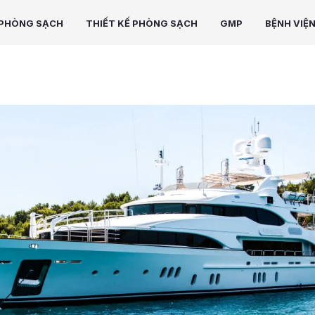
PHÒNG SẠCH
THIẾT KẾ PHÒNG SẠCH
GMP
BỆNH VIỆ