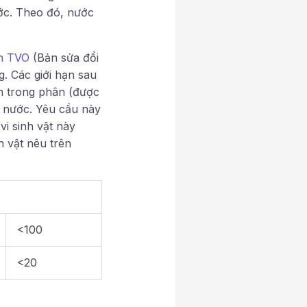
ước. Theo đó, nước
n TVO
(Bản sửa đổi
. Các giới hạn sau
ẩn trong phân (được
l nước. Yêu cầu này
vi sinh vật này
h vật nêu trên
<100
<20