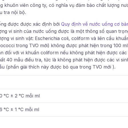
ong khuôn viên công ty, có nghĩa vụ đảm bảo chất lượng n
 tra nội bộ.
ống được được xác định bởi
Quy định về nước uống cơ bả
ợng vi sinh của nước uống được là một thông số quan trọng
ợng vi sinh vật: Escherichia coli, coliform và liên cầu khu
rococci trong TVO mới) không được phát hiện trong 100 m
n đối với vi khuẩn coliform nếu không phát hiện được các 
ất 40 mẫu điều tra, tức là không phát hiện được các vi sin
ẫu (phần giải thích này được bỏ qua trong TVO mới ).
0 °C ± 2 °C mỗi ml
6 °C ± 1 °C mỗi ml