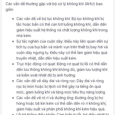
Các vấn đề thường gặp với bộ xử lý không khí (AHU) bao
gồm:
Các vấn đề về bộ lọc không khí: Bộ lọc không khí bị
tắc hoặc bẩn có thể cản trở luồng không khí, dẫn đến
giảm hiệu suất hệ thống và chất lượng không khí trong
nhà kém.
Sự tắc nghẽn của cuộn dây: Điều này liên quan đến sự
tích tụ của bụi bẩn và mảnh vụn trên thiết bị bay hơi và
cuộn dây ngưng tụ. Điều này có thể làm giảm hiệu quả
truyền nhiệt, dẫn đến hiệu suất kém.
Trục trặc động cơ quạt: Động cơ quạt bị lỗi có thể dẫn
đến lưu thông không khí không đủ, giảm lưu lượng khí
và kiểm soát nhiệt độ bị ảnh hưởng.
Các vấn đề về dây đai và ròng rọc: Dây đai và ròng
rọc bị mòn hoặc bị lệch có thể gây ra tiếng ồn quá
mức, giảm luồng khí và tăng mức tiêu thụ năng lượng.
Các vấn đề về rò rỉ và đường ống: Đường ống bị hư
hỏng hoặc bịt kín kém có thể dẫn đến rò rỉ không khí,
giảm hiệu suất và phân phối không khí kém hiệu quả.
Lỗi hệ thống điều khiển: Cảm biến bị lỗi, bộ điều nhiệt bị