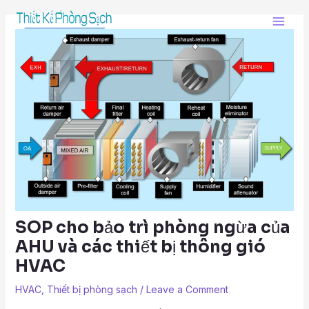
Skip
Post
Main
to
navigation
Men
content
SOP cho bảo trì phòng ngừa của
AHU và các thiết bị thông gió
HVAC
HVAC
,
Thiết bị phòng sạch
/
Leave a Comment