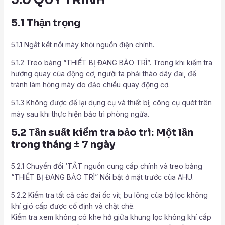
5.0 QUY TRÌNH
5.1 Thận trọng
5.1.1 Ngắt kết nối máy khỏi nguồn điện chính.
5.1.2 Treo bảng “THIẾT BỊ ĐANG BẢO TRÌ”. Trong khi kiểm tra
hướng quay của động cơ, người ta phải tháo dây đai, để
tránh làm hỏng máy do đảo chiều quay động cơ.
5.1.3 Không được để lại dụng cụ và thiết bị; công cụ quét trên
máy sau khi thực hiện bảo trì phòng ngừa.
5.2 Tần suất kiểm tra bảo trì: Một lần
trong tháng ± 7 ngày
5.2.1 Chuyển đổi ‘TẮT nguồn cung cấp chính và treo bảng
“THIẾT BỊ ĐANG BẢO TRÌ” Nổi bật ở mặt trước của AHU.
5.2.2 Kiểm tra tất cả các đai ốc vít; bu lông của bộ lọc không
khí gió cấp được cố định và chặt chẽ.
Kiểm tra xem không có khe hở giữa khung lọc không khí cấp