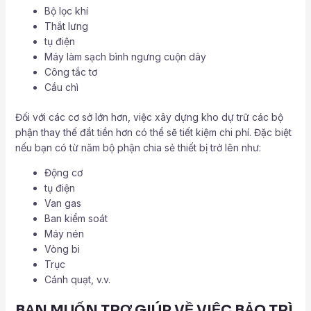
Bộ lọc khí
Thắt lưng
tụ điện
Máy làm sạch bình ngưng cuộn dây
Công tắc tơ
Cầu chì
Đối với các cơ sở lớn hơn, việc xây dựng kho dự trữ các bộ
phận thay thế đắt tiền hơn có thể sẽ tiết kiệm chi phí. Đặc biệt
nếu bạn có từ năm bộ phận chia sẻ thiết bị trở lên như:
Động cơ
tụ điện
Van gas
Ban kiểm soát
Máy nén
Vòng bi
Trục
Cánh quạt, v.v.
BẠN MUỐN TRỢ GIÚP VỀ VIỆC BẢO TRÌ