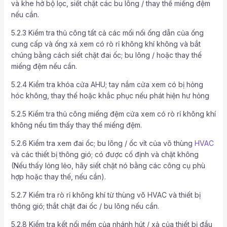
và khe hở bộ lọc, siết chặt các bu lông / thay thế miếng đệm
nếu cần.
5.2.3 Kiểm tra thủ công tất cả các mối nối ống dẫn của ống
cung cấp và ống xả xem có rò rỉ không khí không và bắt
chúng bằng cách siết chặt đai ốc; bu lông / hoặc thay thế
miếng đệm nếu cần.
5.2.4 Kiểm tra khóa cửa AHU; tay nắm cửa xem có bị hỏng
hóc không, thay thế hoặc khắc phục nếu phát hiện hư hỏng
5.2.5 Kiểm tra thủ công miếng đệm cửa xem có rò rỉ không khí
không nếu tìm thấy thay thế miếng đệm.
5.2.6 Kiểm tra xem đai ốc; bu lông / ốc vít của võ thùng
HVAC
và các thiết bị thông gió; có được cố định và chặt không
(Nếu thấy lỏng lẻo, hãy siết chặt nó bằng các công cụ phù
hợp hoặc thay thế, nếu cần).
5.2.7 Kiểm tra rò rỉ không khí từ thùng võ HVAC và thiết bị
thông gió; thắt chặt đai ốc / bu lông nếu cần.
5.2.8 Kiểm tra kết nối mềm của nhánh hút / xả của thiết bị đầu