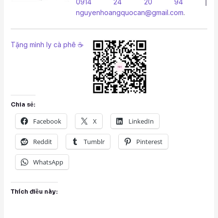
0914 24 20 94
|
nguyenhoangquocan@gmail.com
.
Tặng mình ly cà phê ☕
Chia sẻ:
Facebook
X
LinkedIn
Reddit
Tumblr
Pinterest
WhatsApp
Thích điều này: