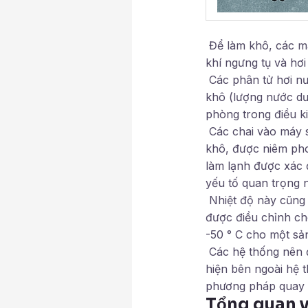
Để làm khô, các má
khí ngưng tụ và hơ
Các phân tử hơi nư
khô (lượng nước dư
phòng trong điều k
Các chai vào máy s
khô, được niêm pho
làm lạnh được xác 
yếu tố quan trọng n
Nhiệt độ này cũng 
được điều chỉnh ch
-50 ° C cho một sả
Các hệ thống nên đ
hiện bên ngoài hệ 
phương pháp quay 
Tổng quan 