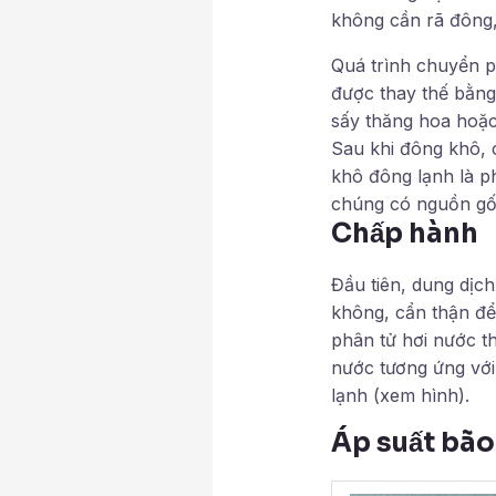
không cần rã đông, 
Quá trình chuyển p
được thay thế bằng 
sấy thăng hoa hoặc
Sau khi đông khô, 
khô đông lạnh là p
chúng có nguồn gố
Chấp hành
Đầu tiên, dung dịc
không, cẩn thận để
phân tử hơi nước th
nước tương ứng với 
lạnh (xem hình).
Áp suất bão