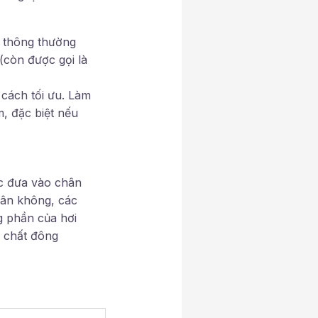
ô thông thường
(còn được gọi là
 cách tối ưu. Làm
, đặc biệt nếu
ợc đưa vào chân
hân không, các
g phần của hơi
n chất đông