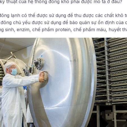
kỹ thuật của hệ thống đông khô phải được mô tả ở đâu?
đông lạnh có thể được sử dụng để thu được các chất khô 
 đông chủ yếu được sử dụng để bảo quản sự ổn định của 
 sinh, enzim, chế phẩm protein, chế phẩm máu, huyết th