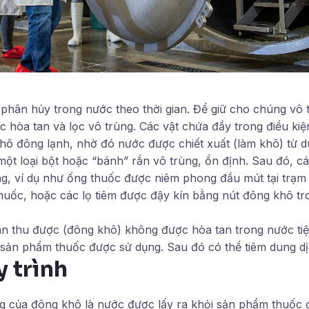
 phân hủy trong nước theo thời gian. Để giữ cho chúng vô
 hòa tan và lọc vô trùng. Các vật chứa đầy trong điều kiện
khô đông lạnh, nhờ đó nước được chiết xuất (làm khô) từ d
ột loại bột hoặc “bánh” rắn vô trùng, ổn định. Sau đó, c
g, ví dụ như ống thuốc được niêm phong đầu mút tại trạm
thuốc, hoặc các lọ tiêm được đậy kín bằng nút đông khô t
n thu được (đông khô) không được hòa tan trong nước tiệ
 sản phẩm thuốc được sử dụng. Sau đó có thể tiêm dung dị
 trình
g của đông khô là nước được lấy ra khỏi sản phẩm thuốc