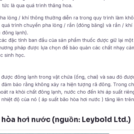
tức là qua quá trình thăng hoa.
ha lỏng / khí thông thường diễn ra trong quy trình làm kh
quá trình chuyển pha lỏng / rắn (đóng băng) và rắn / khí 
 đông lạnh).
các đặc tính ban đầu của sản phẩm thuốc được giữ lại một
hương pháp được lựa chọn để bảo quản các chất nhạy cảm
c sinh học.
h được đông lạnh trong vật chứa (ống, chai) và sau đó đư
 đảm bảo rằng không xảy ra hiện tượng rã đông. Trong c
oát ra khỏi chất đông lạnh, nước cho đến khi áp suất riên
nhiệt độ của nó ( áp suất bão hòa hơi nước ) tăng lên trê
 hòa hơi nước (nguồn: Leybold Ltd.)