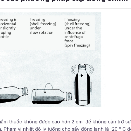
hẩm thuốc không được cao hơn 2 cm, để không cản trở sự
Phạm vi nhiệt độ lý tưởng cho sấy đông lạnh là -20 ° C đế