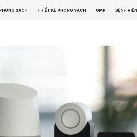
PHÒNG SẠCH
THIẾT KẾ PHÒNG SẠCH
GMP
BỆNH VIỆ