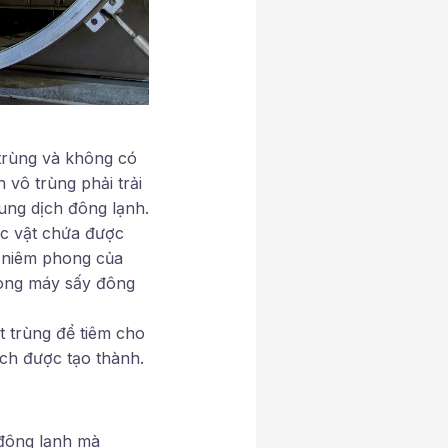
 trùng và không có
 vô trùng phải trải
ung dịch đông lạnh.
ác vật chứa được
 niêm phong của
rong máy sấy đông
t trùng để tiêm cho
ch được tạo thành.
 đông lạnh mà