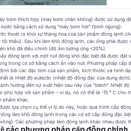
y bơm thích hợp (máy bơm chân không) được sử dụng để l
i nước bằng cách sử dụng “máy bơm hơi” (bình ngưng).
ớc thoát ra khỏi sự thăng hoa của sản phẩm đông lạnh c
 tối thiểu). Sau khi làm khô đông lạnh, các ống phải được
iện khô đã điều chỉnh (độ ẩm tương ứng <20%).
ấy đông lạnh với một nút đông khô đặc biệt đã được đặt s
ng trong cơ sở bằng cách ấn vào nút. Phương pháp cấp đ
định bởi các đặc tính của sản phẩm, kích thước và hình dạ
hất là nhiệt độ eutectic (nhiệt độ đông đặc của dung dịch).
ảnh hưởng đến sự xuất hiện sau này của “bánh”. Nhiệt độ
o phù hợp với sản phẩm – ví dụ, nó có thể là -15 ° C cho
n phẩm khác.
ược lựa chọn cụ thể vì lý do này, hoặc quá trình cấp đôn
thống làm khô đông lạnh trong các cơ sở cấp đông đặc bi
vòng). Các phương pháp làm đông lạnh khác nhau được th
về các phương pháp cấp đông chính