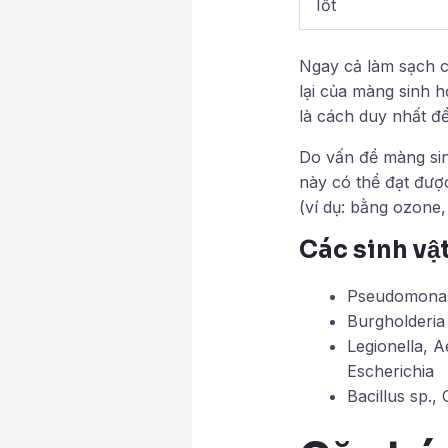
Iốt
Ngay cả làm sạch c
lại của màng sinh h
là cách duy nhất đ
Do vấn đề màng sin
này có thể đạt đượ
(ví dụ: bằng ozone,
Các sinh vậ
Pseudomonas 
Burgholderia
Legionella, 
Escherichia
Bacillus sp., 