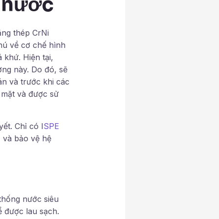
 nước
ằng thép CrNi
chú về cơ chế hình
khứ. Hiện tại,
ợng này. Do đó, sẽ
án và trước khi các
 mặt và được sử
t. Chỉ có I
SPE
ộ và bảo vệ hệ
thống nước siêu
ể được lau sạch.