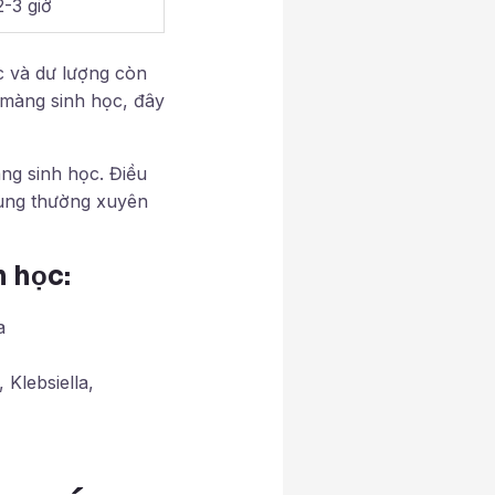
2-3 giờ
c và dư lượng còn
a màng sinh học, đây
ng sinh học. Điều
rùng thường xuyên
h học
:
a
Klebsiella,