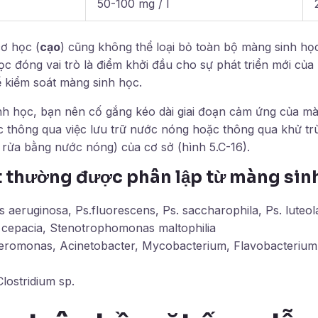
50-100 mg / l
ơ học (
cạo
) cũng không thể loại bỏ toàn bộ màng sinh họ
ọc đóng vai trò là điểm khởi đầu cho sự phát triển mới củ
ể kiểm soát màng sinh học.
h học, bạn nên cố gắng kéo dài giai đoạn cảm ứng của mà
c thông qua việc lưu trữ nước nóng hoặc thông qua khử t
 rửa bằng nước nóng) của cơ sở (hình 5.C-16).
t thường được phân lập từ
màng sin
aeruginosa, Ps.fluorescens, Ps. saccharophila, Ps. luteol
 cepacia, Stenotrophomonas maltophilia
Aeromonas, Acinetobacter, Mycobacterium, Flavobacterium, 
Clostridium sp.