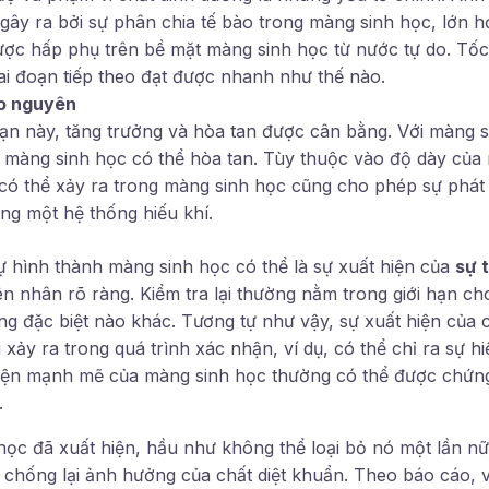
 gây ra bởi sự phân chia tế bào trong màng sinh học, lớn
ược hấp phụ trên bề mặt màng sinh học từ nước tự do. Tốc
iai đoạn tiếp theo đạt được nhanh như thế nào.
ao nguyên
oạn này, tăng trưởng và hòa tan được cân bằng. Với màng s
màng sinh học có thể hòa tan. Tùy thuộc vào độ dày của
 có thể xảy ra trong màng sinh học cũng cho phép sự phát 
ong một hệ thống hiếu khí.
ự hình thành màng sinh học có thể là sự xuất hiện của
sự 
 nhân rõ ràng. Kiểm tra lại thường nằm trong giới hạn c
ăng đặc biệt nào khác. Tương tự như vậy, sự xuất hiện của
ảy ra trong quá trình xác nhận, ví dụ, có thể chỉ ra sự h
diện mạnh mẽ của màng sinh học thường có thể được chứn
.
học đã xuất hiện, hầu như không thể loại bỏ nó một lần n
 chống lại ảnh hưởng của chất diệt khuẩn. Theo báo cáo, vi