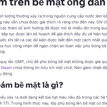
m trên bề mặt ống dẫn
ện tượng thường xảy ra trong nguồn cung cấp nước làm b
ng này vẫn chưa được giải thích rõ ràng cho đến nay. Ghi 
các tham số ảnh hưởng đã được mô tả nhiều lần trong quá 
tiếp tục được lên kế hoạch để giải thích đầy đủ về hiện tư
rước khi tất cả các dữ kiện được biết đến một cách nhất qu
oa học công nhận để ngăn chặn an toàn việc phủ bóng bề
hệ.
quy tắc GMP, chủ đề phủ bóng bề mặt không được giải quyế
 Steam
chứa thông tin hữu ích một chút. Nên giảm nhiệt đ
ụ động.
ám bề mặt là gì?
ếu xảy ra dưới dạng kết tủa hạt màu nâu đỏ trong các hệ 
nh 17). Trong hình thức này, lớp phủ bóng lên bề mặt có th