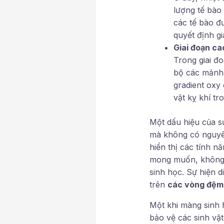
lượng tế bào
các tế bào đ
quyết định g
Giai đoạn c
Trong giai đ
bộ các mảnh 
gradient oxy
vật kỵ khí tr
Một dấu hiệu của s
mà không có nguyên
hiển thị các tính n
mong muốn, không x
sinh học. Sự hiện 
trên
các vòng đệm
Một khi màng sinh 
bảo vệ các sinh vật