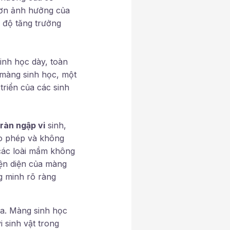
 hơn ảnh hưởng của
 độ tăng trưởng
inh học dày, toàn
 màng sinh học, một
triển của các sinh
tràn ngập vi
sinh,
ho phép và không
 các loài mầm không
iện diện của màng
g minh rõ ràng
ữa. Màng sinh học
 sinh vật trong