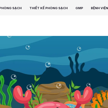
PHÒNG SẠCH
THIẾT KẾ PHÒNG SẠCH
GMP
BỆNH VIỆ