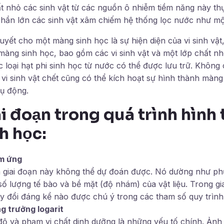
ất nhỏ các sinh vật từ các nguồn ô nhiễm tiềm năng này t
ần lớn các sinh vật xâm chiếm hệ thống lọc nước như mộ
quyết cho một màng sinh học là sự hiện diện của vi sinh vật
màng sinh học, bao gồm các vi sinh vật và một lớp chất 
c loại hạt phi sinh học từ nước có thể được lưu trữ. Không c
vi sinh vật chết cũng có thể kích hoạt sự hình thành màng
ụ động.
i đoạn trong quá trình hình
h học:
ảm ứng
a giai đoạn này không thể dự đoán được. Nó dường như ph
 số lượng tế bào và bề mặt (độ nhám) của vật liệu. Trong g
y đổi đáng kể nào được chú ý trong các tham số quy trình
ng trưởng logarit
 độ và phạm vi chất dinh dưỡng là những yếu tố chính. Ản