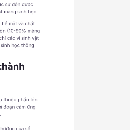
hực sự đến được
t màng sinh học.
, bề mặt và chất
nhờn (10-90% màng
hỉ các vi sinh vật
 sinh học thông
 thành
ụ thuộc phần lớn
iai đoạn cảm ứng,
.
h hưởng của số