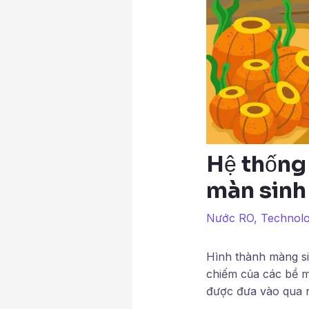
Hệ thống
màn sinh
Nước RO
,
Technol
Hình thành màng si
chiếm của các bề mặ
được đưa vào qua nư