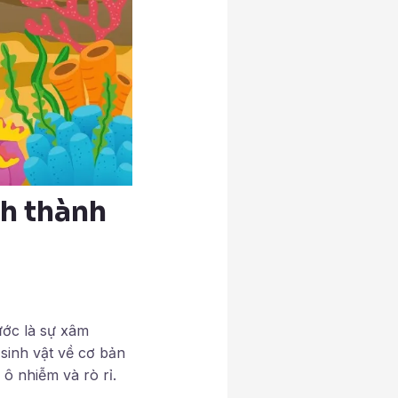
h thành
ước là sự xâm
 sinh vật về cơ bản
ô nhiễm và rò rỉ.