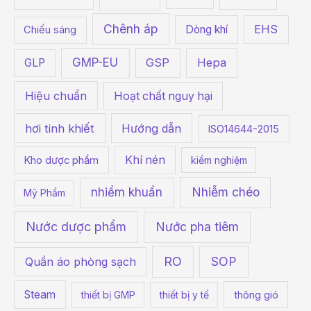
r
Chênh áp
Dòng khí
EHS
Chiếu sáng
:
GMP-EU
GSP
Hepa
GLP
Hiệu chuẩn
Hoạt chất nguy hại
hơi tinh khiết
Hướng dẫn
ISO14644-2015
Khí nén
Kho dược phẩm
kiểm nghiệm
Nhiễm chéo
nhiểm khuẩn
Mỹ Phẩm
Nước dược phẩm
Nước pha tiêm
RO
SOP
Quần áo phòng sạch
Steam
thiết bị GMP
thiết bị y tế
thông gió