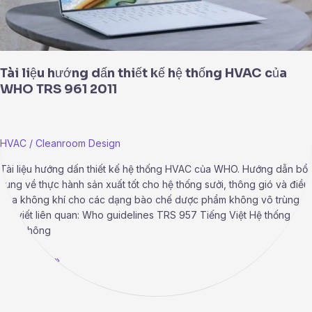
WHO
TRS
961
2011
Tài liệu hướng dấn thiết kế hệ thống HVAC của
WHO TRS 961 2011
HVAC
/
Cleanroom Design
Tài liệu hướng dấn thiết kế hệ thống HVAC của WHO. Hướng dẫn bổ
sung về thực hành sản xuất tốt cho hệ thống sưởi, thông gió và điều
hòa không khí cho các dạng bào chế dược phẩm không vô trùng.
Bài viết liên quan: Who guidelines TRS 957 Tiếng Việt Hệ thống
sưởi, thông
Read More »