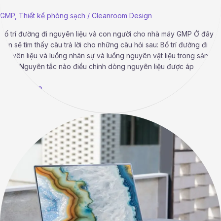
GMP
,
Thiết kế phòng sạch
/
Cleanroom Design
Bố trí đường đi nguyên liệu và con người cho nhà máy GMP Ở đây
bạn sẽ tìm thấy câu trả lời cho những câu hỏi sau: Bố trí đường đi
nguyên liệu và luồng nhân sự và luồng nguyên vật liệu trong sản
xuất? Nguyên tắc nào điều chỉnh dòng nguyên liệu được áp
Read More »
Tài
liệu
hướng
dấn
thiết
kế
hệ
thống
HVAC
của