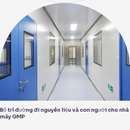
Bố
trí
đường
đi
nguyên
liệu
và
con
người
cho
nhà
máy
GMP
Bố trí đường đi nguyên liệu và con người cho nhà
máy GMP