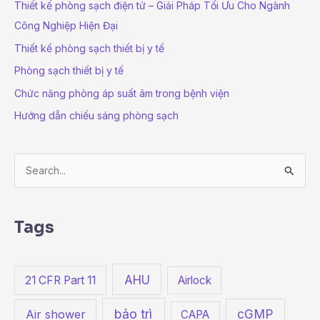
Thiết kế phòng sạch điện tử – Giải Pháp Tối Ưu Cho Ngành
Công Nghiệp Hiện Đại
Thiết kế phòng sạch thiết bị y tế
Phòng sạch thiết bị y tế
Chức năng phòng áp suất âm trong bệnh viện
Hướng dẫn chiếu sáng phòng sạch
S
e
a
Tags
r
c
h
AHU
21 CFR Part 11
Airlock
f
bảo trì
cGMP
o
Air shower
CAPA