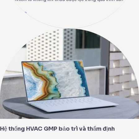
Read More »
Hệ
thống
HVAC
GMP
bảo
trì
và
thẩm
định
Hệ thống HVAC GMP bảo trì và thẩm định