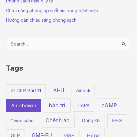
Phòng sạch thiết bị y tế
Chức năng phòng áp suất âm trong bệnh viện
Hướng dẫn chiếu sáng phòng sạch
S
e
a
Tags
r
c
h
AHU
21 CFR Part 11
Airlock
f
bảo trì
cGMP
o
Air shower
CAPA
r
Chênh áp
Dòng khí
EHS
Chiếu sáng
:
GMP-EU
GSP
Hepa
GLP