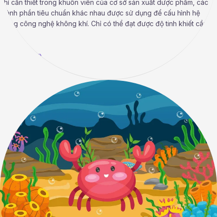
khí cần thiết trong khuôn viên của cơ sở sản xuất dược phẩm, các
thành phần tiêu chuẩn khác nhau được sử dụng để cấu hình hệ
thống công nghệ không khí. Chỉ có thể đạt được độ tinh khiết cần
thiết
Read More »
Tìm
hiểu
về
bộ
lọc
dành
cho
phòng
sạch