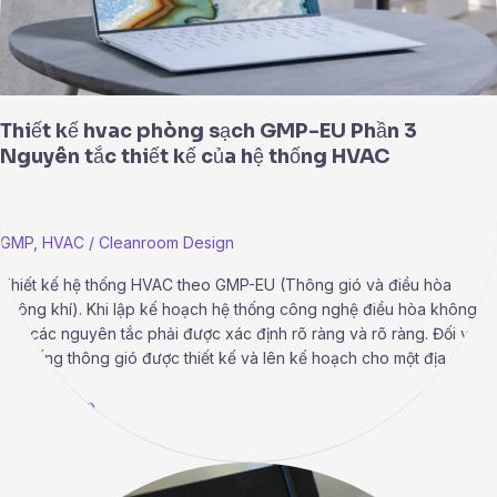
Nguyên
tắc
thiết
kế
của
hệ
Thiết kế hvac phòng sạch GMP-EU Phần 3
thống
Nguyên tắc thiết kế của hệ thống HVAC
HVAC
GMP
,
HVAC
/
Cleanroom Design
Thiết kế hệ thống HVAC theo GMP-EU (Thông gió và điều hòa
không khí). Khi lập kế hoạch hệ thống công nghệ điều hòa không
khí, các nguyên tắc phải được xác định rõ ràng và rõ ràng. Đối với
hệ thống thông gió được thiết kế và lên kế hoạch cho một địa điểm
Read More »
Thiết