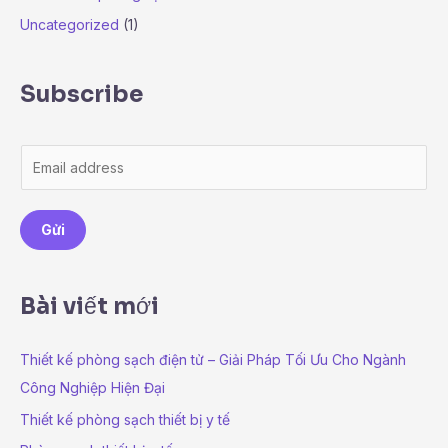
Uncategorized
(1)
Subscribe
E
m
a
Gửi
i
l
*
Bài viết mới
Thiết kế phòng sạch điện tử – Giải Pháp Tối Ưu Cho Ngành
Công Nghiệp Hiện Đại
Thiết kế phòng sạch thiết bị y tế