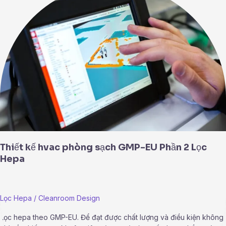
kế
hvac
phòng
sạch
GMP-
EU
Phần
2
Lọc
Hepa
Thiết kế hvac phòng sạch GMP-EU Phần 2 Lọc
Hepa
Lọc Hepa
/
Cleanroom Design
Lọc hepa theo GMP-EU. Để đạt được chất lượng và điều kiện không