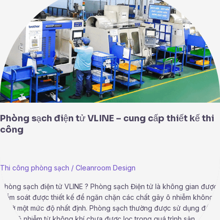
sạch
điện
tử
VLINE
–
cung
cấp
thiết
kế
thi
công
Phòng sạch điện tử VLINE – cung cấp thiết kế thi
công
Thi công phòng sạch
/
Cleanroom Design
Phòng sạch điện tử VLINE ? Phòng sạch Điện tử là không gian được
kiểm soát được thiết kế để ngăn chặn các chất gây ô nhiễm không
khí ở một mức độ nhất định. Phòng sạch thường được sử dụng để
giảm ô nhiễm từ không khí chưa được lọc trong quá trình sản