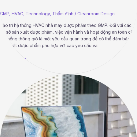
GMP
,
HVAC
,
Technology
,
Thẩm định
/
Cleanroom Design
Bảo trì hệ thống HVAC nhà máy dược phẩm theo GMP. Đối với các
cơ sở sản xuất dược phẩm, việc vận hành và hoạt động an toàn của
hệ thống thông gió là một yêu cầu quan trọng để có thể đảm bảo
sản xuất dược phẩm phù hợp với các yêu cầu và
Read More »
Thiết
kế
hvac
phòng
sạch
GMP-
EU
Phần
3