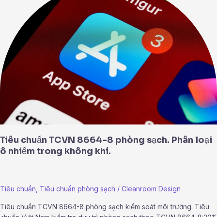
TCVN
8664-
8
phòng
sạch.
Phân
loại
ô
nhiểm
trong
không
khí.
Tiêu chuẩn TCVN 8664-8 phòng sạch. Phân loại
ô nhiểm trong không khí.
Tiêu chuẩn
,
Tiêu chuẩn phòng sạch
/
Cleanroom Design
Tiêu chuẩn TCVN 8664-8 phòng sạch kiểm soát môi trường. Tiêu