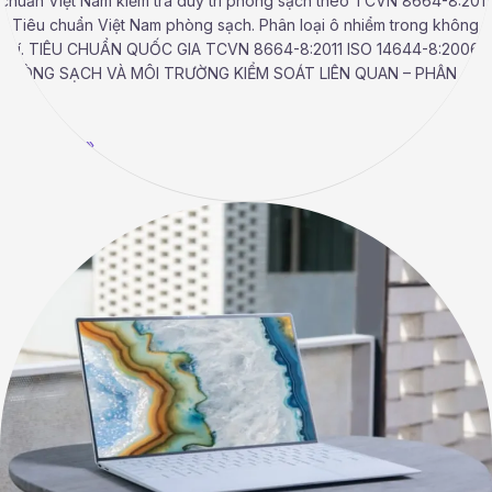
chuẩn Việt Nam kiểm tra duy trì phòng sạch theo TCVN 8664-8:2011
– Tiêu chuẩn Việt Nam phòng sạch. Phân loại ô nhiểm trong không
khí. TIÊU CHUẨN QUỐC GIA TCVN 8664-8:2011 ISO 14644-8:2006
PHÒNG SẠCH VÀ MÔI TRƯỜNG KIỂM SOÁT LIÊN QUAN – PHÂN
LOẠI
Read More »
Thiết
kế
hệ
thống
HVAC
cho
phòng
sạch