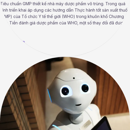
Tiêu chuẩn GMP thiết kế nhà máy dược phẩm vô trùng. Trong quá
trình triển khai áp dụng các hướng dẫn Thực hành tốt sản xuất thuốc
(GMP) của Tổ chức Y tế thế giới (WHO) trong khuôn khổ Chương
trình Tiền đánh giá dược phẩm của WHO, một số thay đổi đã được
đề
Read More »
Tiêu
chuẩn
TCVN
8664-
6:2011
ISO
14644-
6:2007
–
Phòng
sạch