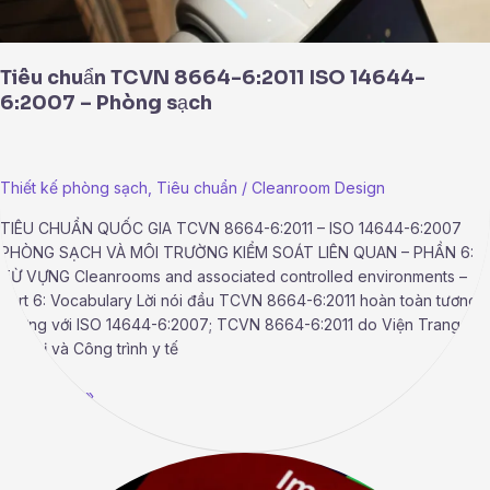
Tiêu chuẩn TCVN 8664-6:2011 ISO 14644-
6:2007 – Phòng sạch
Thiết kế phòng sạch
,
Tiêu chuẩn
/
Cleanroom Design
TIÊU CHUẨN QUỐC GIA TCVN 8664-6:2011 – ISO 14644-6:2007
PHÒNG SẠCH VÀ MÔI TRƯỜNG KIỂM SOÁT LIÊN QUAN – PHẦN 6:
TỪ VỰNG Cleanrooms and associated controlled environments –
Part 6: Vocabulary Lời nói đầu TCVN 8664-6:2011 hoàn toàn tương
đương với ISO 14644-6:2007; TCVN 8664-6:2011 do Viện Trang
thiết bị và Công trình y tế
Read More »
Tiêu
chuẩn