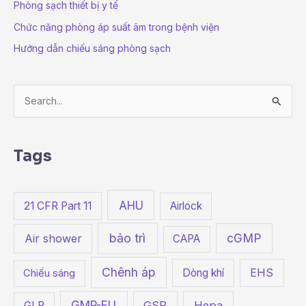
Phòng sạch thiết bị y tế
Chức năng phòng áp suất âm trong bệnh viện
Hướng dẫn chiếu sáng phòng sạch
S
e
a
Tags
r
c
h
AHU
21 CFR Part 11
Airlock
f
bảo trì
cGMP
o
Air shower
CAPA
r
Chênh áp
Dòng khí
EHS
Chiếu sáng
:
GMP-EU
GSP
Hepa
GLP