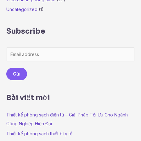
Uncategorized
(1)
Subscribe
E
m
a
Gửi
i
l
*
Bài viết mới
Thiết kế phòng sạch điện tử – Giải Pháp Tối Ưu Cho Ngành
Công Nghiệp Hiện Đại
Thiết kế phòng sạch thiết bị y tế