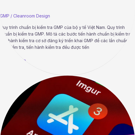
GMP
/
Cleanroom Design
Quy trình chuẩn bị kiểm tra GMP của bộ y tế Việt Nam. Quy trình
chuẩn bị kiểm tra GMP. Mô tả các bước tiến hành chuẩn bị kiểm tra,
tiến hành kiểm tra cơ sở đăng ký triển khai GMP để các lần chuẩn bị
cho kiểm tra, tiến hành kiểm tra đều được tiến
Read More »
Tiêu
chuẩn
Singapore
dùng
thiết
kế
hệ
thống
cơ