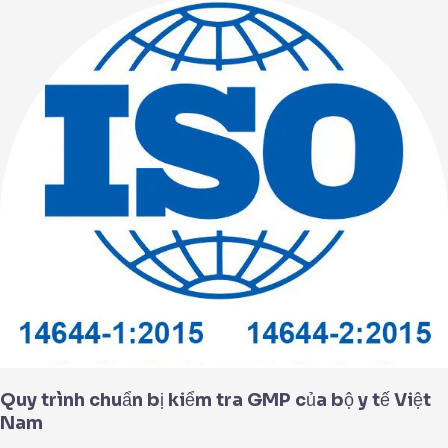
Quy
trình
chuẩn
bị
kiểm
tra
GMP
của
bộ
y
tế
Việt
Nam
Quy trình chuẩn bị kiểm tra GMP của bộ y tế Việt
Nam