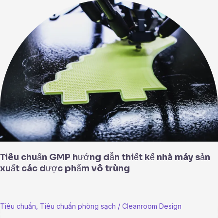
Tiêu
chuẩn
GMP
hướng
dẫn
thiết
kế
nhà
máy
sản
xuất
các
dược
phẩm
vô
Tiêu chuẩn GMP hướng dẫn thiết kế nhà máy sản
trùng
xuất các dược phẩm vô trùng
Tiêu chuẩn
,
Tiêu chuẩn phòng sạch
/
Cleanroom Design