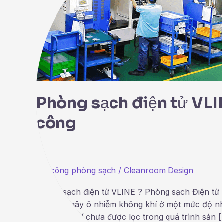
cung
cấp
thiết
kế
thi
công
Phòng sạch điện tử VLIN
công
Thi công phòng sạch
/
Cleanroom Design
Phòng sạch điện tử VLINE ? Phòng sạch Điện tử 
các chất gây ô nhiễm không khí ở một mức độ n
từ không khí chưa được lọc trong quá trình sản 