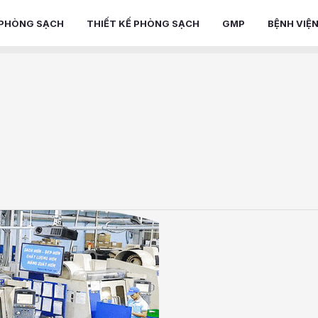
PHÒNG SẠCH
THIẾT KẾ PHÒNG SẠCH
GMP
BỆNH VIỆ