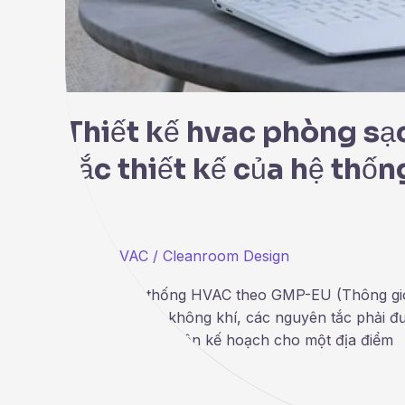
Thiết kế hvac phòng s
tắc thiết kế của hệ th
GMP
,
HVAC
/
Cleanroom Design
Thiết kế hệ thống HVAC theo GMP-EU (Thông gió 
nghệ điều hòa không khí, các nguyên tắc phải đư
được thiết kế và lên kế hoạch cho một địa điểm
Read More »