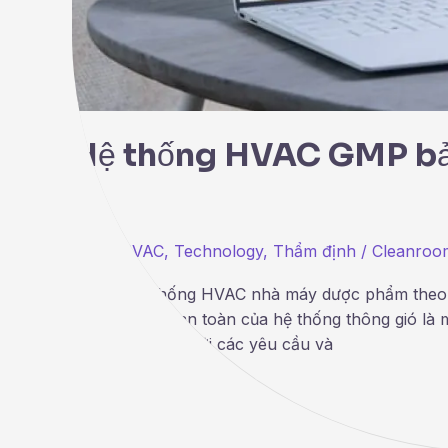
Hệ thống HVAC GMP bảo
GMP
,
HVAC
,
Technology
,
Thẩm định
/
Cleanroo
Bảo trì hệ thống HVAC nhà máy dược phẩm theo 
và hoạt động an toàn của hệ thống thông gió là
phẩm phù hợp với các yêu cầu và
Read More »