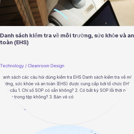
và
an
toàn
(EHS)
Danh sách kiểm tra về môi trường, sức khỏe và an
toàn (EHS)
Technology
/
Cleanroom Design
Danh sách các câu hỏi dùng kiểm tra EHS Danh sách kiểm tra về môi
trường, sức khỏe và an toàn (EHS) được cung cấp bởi tổ chức EHS
toàn cầu 1. Chỉ số SOP có sẵn không? 2. Có bất kỳ SOP lỗi thời nào
có sẵn trong tệp không? 3. Bản vẽ có
Read More »
Quá