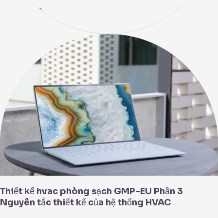
Read More »
Thiết
kế
hvac
phòng
sạch
GMP-
EU
Phần
3
Nguyên
tắc
thiết
kế
của
hệ
Thiết kế hvac phòng sạch GMP-EU Phần 3
thống
Nguyên tắc thiết kế của hệ thống HVAC
HVAC