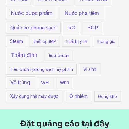
Nước dược phẩm
Nước pha tiêm
RO
SOP
Quần áo phòng sạch
Steam
thiết bị GMP
thiết bị y tế
thông gió
Thẩm định
tieu-chuan
Vi sinh
Tiêu chuẩn phòng sạch mỹ phẩm
Vô trùng
Who
WFI
Ô nhiễm
Xây dựng nhà máy dược
Đông khô
Đặt quảng cáo tại đây