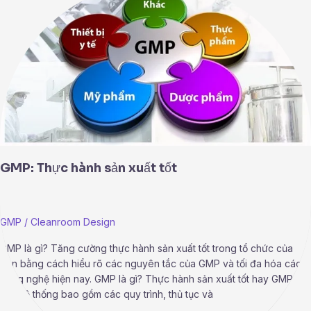
Thực
hành
sản
xuất
tốt
GMP: Thực hành sản xuất tốt
GMP
/
Cleanroom Design
GMP là gì? Tăng cường thực hành sản xuất tốt trong tổ chức của
bạn bằng cách hiểu rõ các nguyên tắc của GMP và tối đa hóa các
công nghệ hiện nay. GMP là gì? Thực hành sản xuất tốt hay GMP là
một hệ thống bao gồm các quy trình, thủ tục và