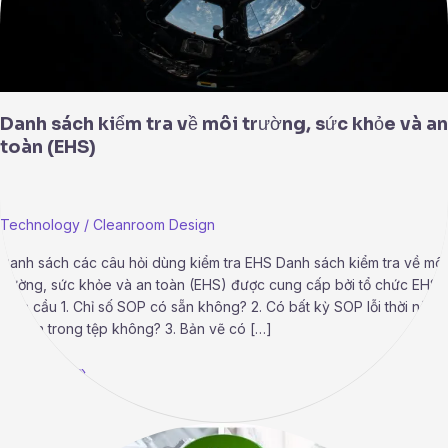
và
an
toàn
(EHS)
Danh sách kiểm tra về môi trường, sức khỏe và an
toàn (EHS)
Technology
/
Cleanroom Design
Danh sách các câu hỏi dùng kiểm tra EHS Danh sách kiểm tra về môi
trường, sức khỏe và an toàn (EHS) được cung cấp bởi tổ chức EHS
toàn cầu 1. Chỉ số SOP có sẵn không? 2. Có bất kỳ SOP lỗi thời nào
có sẵn trong tệp không? 3. Bản vẽ có […]
Read More »
GMP: