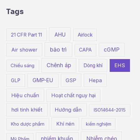
a
Tags
r
c
h
AHU
21 CFR Part 11
Airlock
f
bảo trì
cGMP
o
Air shower
CAPA
r
Chênh áp
Dòng khí
EHS
Chiếu sáng
:
GMP-EU
GSP
Hepa
GLP
Hiệu chuẩn
Hoạt chất nguy hại
hơi tinh khiết
Hướng dẫn
ISO14644-2015
Khí nén
Kho dược phẩm
kiểm nghiệm
Nhiễm chéo
nhiểm khuẩn
Mỹ Phẩm