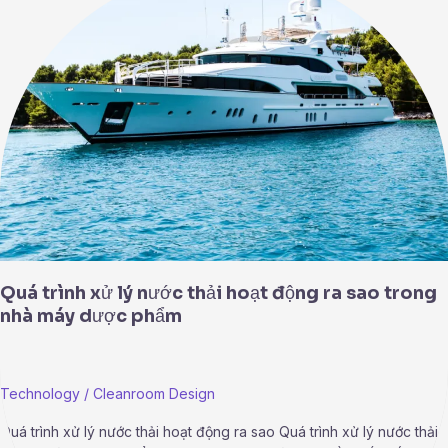
trình
xử
lý
nước
thải
hoạt
động
ra
sao
trong
nhà
máy
dược
phẩm
Quá trình xử lý nước thải hoạt động ra sao trong
nhà máy dược phẩm
Technology
/
Cleanroom Design
Quá trình xử lý nước thải hoạt động ra sao Quá trình xử lý nước thải