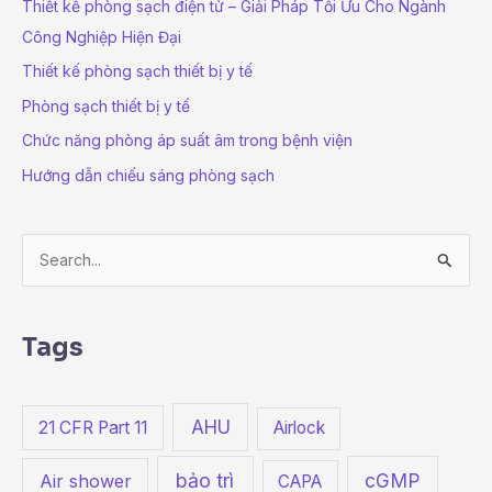
Thiết kế phòng sạch điện tử – Giải Pháp Tối Ưu Cho Ngành
Công Nghiệp Hiện Đại
Thiết kế phòng sạch thiết bị y tế
Phòng sạch thiết bị y tế
Chức năng phòng áp suất âm trong bệnh viện
Hướng dẫn chiếu sáng phòng sạch
S
e
a
Tags
r
c
h
AHU
21 CFR Part 11
Airlock
f
bảo trì
cGMP
o
Air shower
CAPA