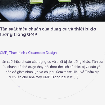
bị
đo
lường
trong
GMP
Tần suất hiệu chuẩn của dụng cụ và thiết bị đo
lường trong GMP
GMP
,
Thẩm định
/
Cleanroom Design
Tần suất hiệu chuẩn của dụng cụ và thiết bị đo lường khác. Tần suất
hiệu chuẩn có thể được thay đổi theo thẻ lịch sử thiết bị và các yếu
tố khác để giảm nhân lực và chi phí. Xem thểm: Hiểu về Thẩm định
và hiệu chuẩn cho nhà máy GMP Trong bài viết […]
Read More »