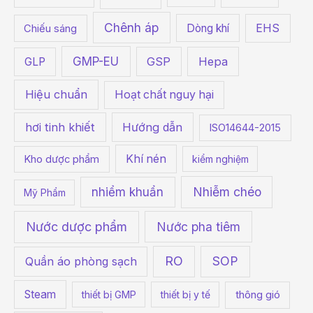
r
Chênh áp
Dòng khí
EHS
Chiếu sáng
:
GMP-EU
GSP
Hepa
GLP
Hiệu chuẩn
Hoạt chất nguy hại
hơi tinh khiết
Hướng dẫn
ISO14644-2015
Khí nén
Kho dược phẩm
kiểm nghiệm
Nhiễm chéo
nhiểm khuẩn
Mỹ Phẩm
Nước dược phẩm
Nước pha tiêm
RO
SOP
Quần áo phòng sạch
Steam
thiết bị GMP
thiết bị y tế
thông gió