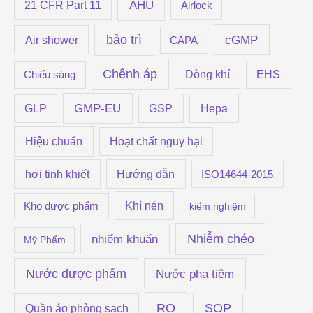
h
AHU
21 CFR Part 11
Airlock
f
bảo trì
cGMP
Air shower
o
CAPA
r
Chênh áp
Dòng khí
EHS
Chiếu sáng
:
GMP-EU
GSP
Hepa
GLP
Hiệu chuẩn
Hoạt chất nguy hại
hơi tinh khiết
Hướng dẫn
ISO14644-2015
Khí nén
Kho dược phẩm
kiểm nghiệm
Nhiễm chéo
nhiểm khuẩn
Mỹ Phẩm
Nước dược phẩm
Nước pha tiêm
RO
SOP
Quần áo phòng sạch