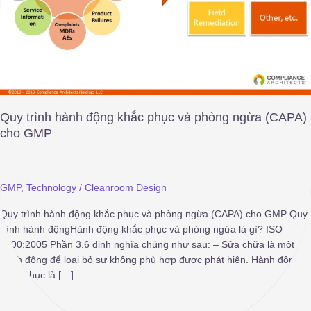
(CAPA)
cho
GMP
Quy trình hành động khắc phục và phòng ngừa (CAPA)
cho GMP
GMP
,
Technology
/
Cleanroom Design
Quy trình hành động khắc phục và phòng ngừa (CAPA) cho GMP Quy
trình hành độngHành động khắc phục và phòng ngừa là gì? ISO
9000:2005 Phần 3.6 định nghĩa chúng như sau: – Sửa chữa là một
hành động để loại bỏ sự không phù hợp được phát hiện. Hành động
khắc phục là […]
Read More »