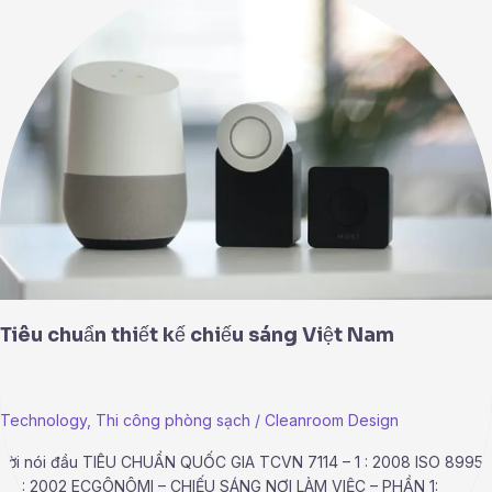
chuẩn
thiết
kế
chiếu
sáng
Việt
Nam
Tiêu chuẩn thiết kế chiếu sáng Việt Nam
Technology
,
Thi công phòng sạch
/
Cleanroom Design
Lời nói đầu TIÊU CHUẨN QUỐC GIA TCVN 7114 – 1 : 2008 ISO 8995
– 1 : 2002 ECGÔNÔMI – CHIẾU SÁNG NƠI LÀM VIỆC – PHẦN 1: