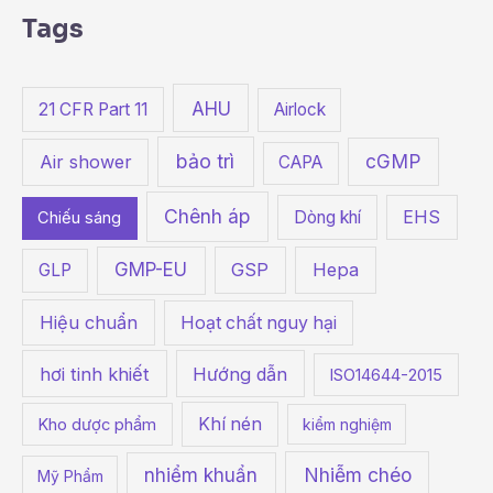
a
Tags
r
c
h
AHU
21 CFR Part 11
Airlock
f
bảo trì
cGMP
o
Air shower
CAPA
r
Chênh áp
Dòng khí
EHS
Chiếu sáng
:
GMP-EU
GSP
Hepa
GLP
Hiệu chuẩn
Hoạt chất nguy hại
hơi tinh khiết
Hướng dẫn
ISO14644-2015
Khí nén
Kho dược phẩm
kiểm nghiệm
Nhiễm chéo
nhiểm khuẩn
Mỹ Phẩm