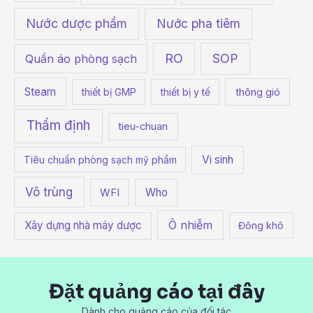
Nước dược phẩm
Nước pha tiêm
RO
SOP
Quần áo phòng sạch
Steam
thiết bị GMP
thiết bị y tế
thông gió
Thẩm định
tieu-chuan
Vi sinh
Tiêu chuẩn phòng sạch mỹ phẩm
Vô trùng
Who
WFI
Ô nhiễm
Xây dựng nhà máy dược
Đông khô
Đặt quảng cáo tại đây
Dành cho quảng cáo của đối tác