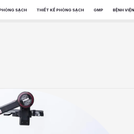
PHÒNG SẠCH
THIẾT KẾ PHÒNG SẠCH
GMP
BỆNH VIỆ