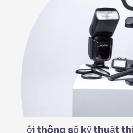
bị
kiểm
nghiệm
Lỗi thông số kỹ thuật t