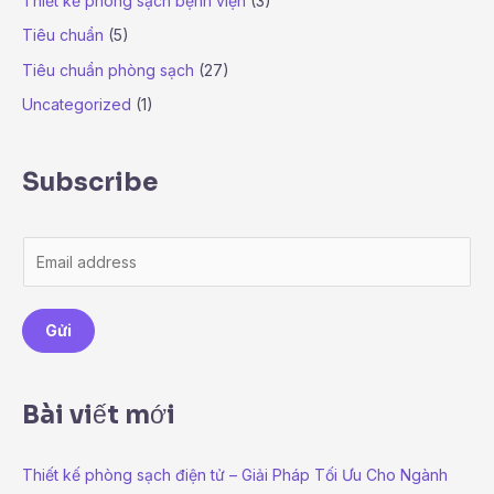
Thiết kế phòng sạch bệnh viện
(3)
Tiêu chuẩn
(5)
Tiêu chuẩn phòng sạch
(27)
Uncategorized
(1)
Subscribe
E
m
a
Gửi
i
l
*
Bài viết mới
Thiết kế phòng sạch điện tử – Giải Pháp Tối Ưu Cho Ngành