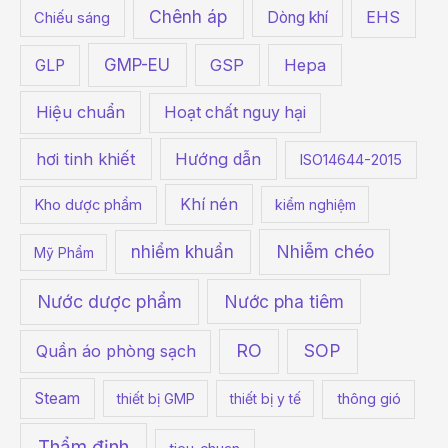
Chênh áp
Dòng khí
EHS
Chiếu sáng
:
GMP-EU
GSP
Hepa
GLP
Hiệu chuẩn
Hoạt chất nguy hại
hơi tinh khiết
Hướng dẫn
ISO14644-2015
Khí nén
Kho dược phẩm
kiểm nghiệm
Nhiễm chéo
nhiểm khuẩn
Mỹ Phẩm
Nước dược phẩm
Nước pha tiêm
RO
SOP
Quần áo phòng sạch
Steam
thiết bị GMP
thiết bị y tế
thông gió
Thẩm định