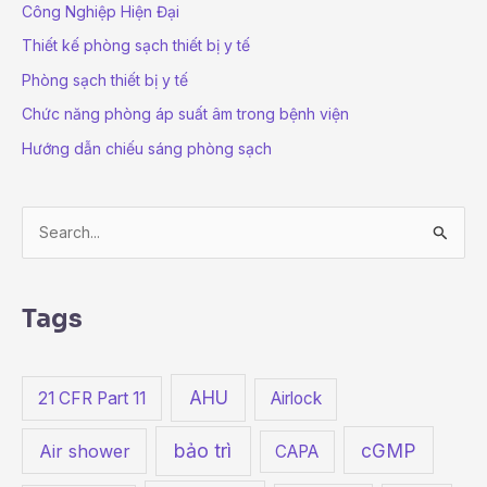
Công Nghiệp Hiện Đại
Thiết kế phòng sạch thiết bị y tế
Phòng sạch thiết bị y tế
Chức năng phòng áp suất âm trong bệnh viện
Hướng dẫn chiếu sáng phòng sạch
S
e
a
Tags
r
c
h
AHU
21 CFR Part 11
Airlock
f
bảo trì
cGMP
o
Air shower
CAPA
r